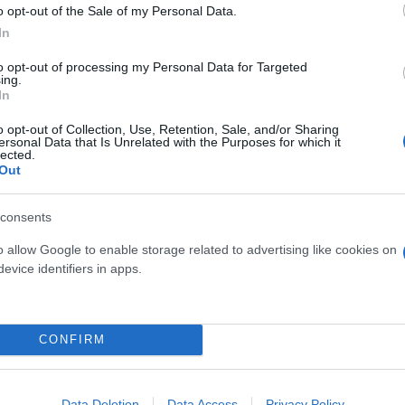
o opt-out of the Sale of my Personal Data.
In
η Εθνική, νίκησε 83-74
to opt-out of processing my Personal Data for Targeted
ing.
In
o opt-out of Collection, Use, Retention, Sale, and/or Sharing
ersonal Data that Is Unrelated with the Purposes for which it
lected.
Out
consents
o allow Google to enable storage related to advertising like cookies on
evice identifiers in apps.
Φώτης
Νάκος
ρα και κανάλι μετάδοσης
CONFIRM
Data Deletion
Data Access
Privacy Policy