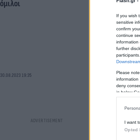
Flash.gr -
όμιλοι
If you wish 
sensitive in
confirm you
continue se
information 
further disc
participants
Downstream 
Please note
30.08.2023 19:35
information 
deny consent
in below Go
Persona
I want t
Opted 