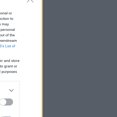
sonal or
ection to
ou may
 personal
out of the
 downstream
B’s List of
er and store
to grant or
ed purposes