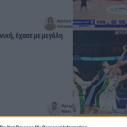
Αγγελική
Γιαννακού
νική, έχασε με μεγάλη
Φώτης
Νάκος
ν στους “16” και οι νέοι