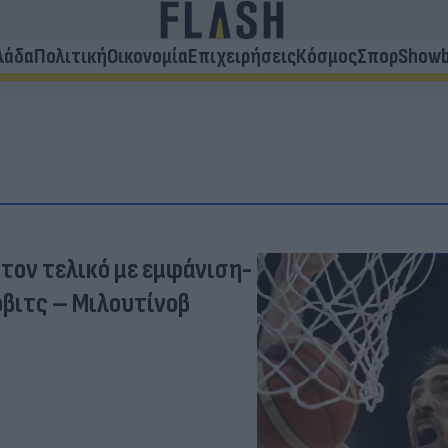
λάδα
Πολιτική
Οικονομία
Επιχειρήσεις
Κόσμος
Σπορ
Showb
Στον τελικό με εμφάνιση-
βιτς – Μιλουτίνοβ