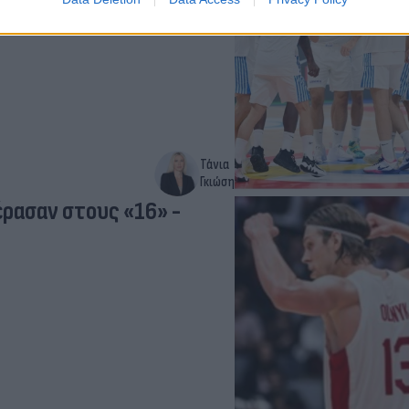
Τάνια
Γκιώση
έρασαν στους «16» -