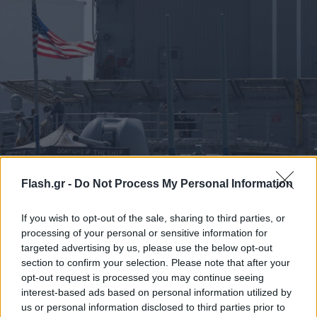
Ρήξη στις αμερικανοβρετανικές σχέσεις: Τέλος οι
Flash.gr -
Do Not Process My Personal Information
πληροφορίες στις μυστικές υπηρεσίες από τη
Βρετανία
If you wish to opt-out of the sale, sharing to third parties, or
processing of your personal or sensitive information for
Οι συνεχιζόμενες επιθέσεις του αμερικανικού στρατού στην
targeted advertising by us, please use the below opt-out
Καραϊβική με στόχο πλοία που μεταφέρουν ναρκωτικά έχει
section to confirm your selection. Please note that after your
προκαλέσει σύγχυση στο Ηνωμένο Βασίλειο.
opt-out request is processed you may continue seeing
Δημήτρης
interest-based ads based on personal information utilized by
11.11.2025 17:55
Σουλτογιάννης
us or personal information disclosed to third parties prior to