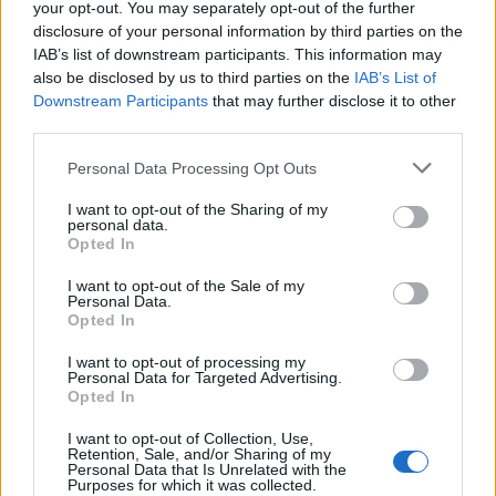
your opt-out. You may separately opt-out of the further
disclosure of your personal information by third parties on the
IAB’s list of downstream participants. This information may
also be disclosed by us to third parties on the
IAB’s List of
Downstream Participants
that may further disclose it to other
third parties.
Please note that this website/app uses one or more Google
Personal Data Processing Opt Outs
services and may gather and store information including but
not limited to your visit or usage behaviour. You may click to
I want to opt-out of the Sharing of my
personal data.
grant or deny consent to Google and its third-party tags to
Opted In
use your data for below specified purposes in below Google
Η MI6 προσλαμβάνει κατασκόπους μέσω dark web
consent section.
I want to opt-out of the Sale of my
Personal Data.
- Το βίντεο με οδηγίες στο YouTube
Opted In
Ο απερχόμενος αρχηγός της MI6 απηύθυνε έκκληση σε
I want to opt-out of processing my
πιθανούς κατασκόπους παγκοσμίως να έχουν ανώνυμη
Personal Data for Targeted Advertising.
πρόσβαση στο dark web, ακολουθώντας τις οδηγίες στο βίντεο
Opted In
στο YouTube.
I want to opt-out of Collection, Use,
Retention, Sale, and/or Sharing of my
Σοφία
19.09.2025 20:26
Personal Data that Is Unrelated with the
Χαραλαμπίδου
Purposes for which it was collected.