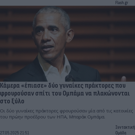
Flash.gr
Κάμερα «έπιασε» δύο γυναίκες πράκτορες που
φρουρούσαν σπίτι του Ομπάμα να πλακώνονται
στο ξύλο
Οι δύο γυναίκες πράκτορες φρουρούσαν μία από τις κατοικίες
του πρώην προέδρου των ΗΠΑ, Μπαράκ Ομπάμα.
Συντακτική
27.05.2025 21:51
Ομάδα