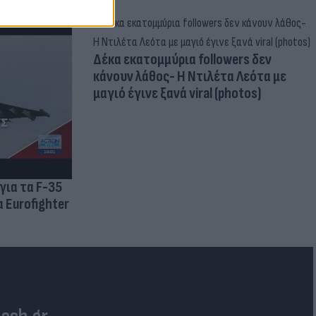
Δέκα εκατομμύρια followers δεν
κάνουν λάθος- Η Ντιλέτα Λεότα με
μαγιό έγινε ξανά viral (photos)
για τα F-35
 Eurofighter