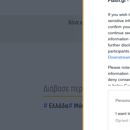
Flash.gr -
If you wish 
sensitive in
Κάνε κλικ και δες περισσότ
confirm you
continue se
information 
further disc
participants
Downstream 
Please note
information 
deny consent
Διάβασε περισσότερα
in below Go
Persona
Ελλάδα
Μύκονος
Μπαρ
Lo
I want t
Opted 