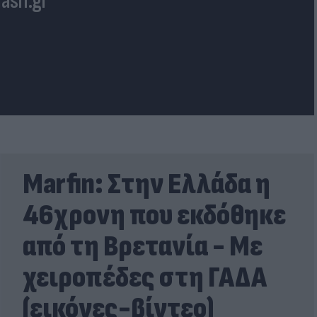
lash.gr
Marfin: Στην Ελλάδα η
46χρονη που εκδόθηκε
από τη Βρετανία - Με
χειροπέδες στη ΓΑΔΑ
(εικόνες-βίντεο)