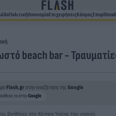
λάδα
Πολιτική
Οικονομία
Επιχειρήσεις
Κόσμος
Σπορ
Showb
οκή
ωστό beach bar - Τραυματί
ερο
Flash.gr
στην αναζήτηση της
Google
ες βοήθειες στο Κέντρο Υγείας του νησιού.