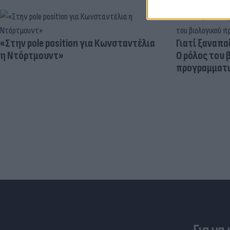
«Στην pole position για Κωνσταντέλια
Γιατί ξαναπα
η Ντόρτμουντ»
Ο ρόλος του 
προγραμματι