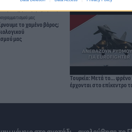
ίρνουμε το χαμένο βάρος;
βιολογικού
σμού μας
Τουρκία: Μετά το... φρένο 
έρχονται στο επίκεντρο τα