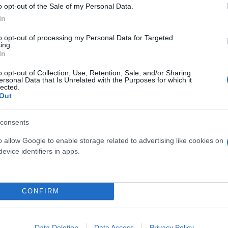
o opt-out of the Sale of my Personal Data.
In
to opt-out of processing my Personal Data for Targeted
ing.
In
o opt-out of Collection, Use, Retention, Sale, and/or Sharing
ersonal Data that Is Unrelated with the Purposes for which it
lected.
Skin dysmorphia: Όταν η ε
Out
«τέλειο» δέρμα αποτελεί
ός στην παρουσίαση του
ψυχικής υγείας
άδες κόσμου στο γήπεδο
consents
σπόρ (video)
o allow Google to enable storage related to advertising like cookies on
evice identifiers in apps.
CONFIRM
Data Deletion
Data Access
Privacy Policy