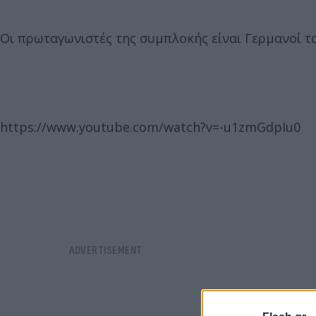
Οι πρωταγωνιστές της συμπλοκής είναι Γερμανοί τ
https://www.youtube.com/watch?v=-u1zmGdpIu0