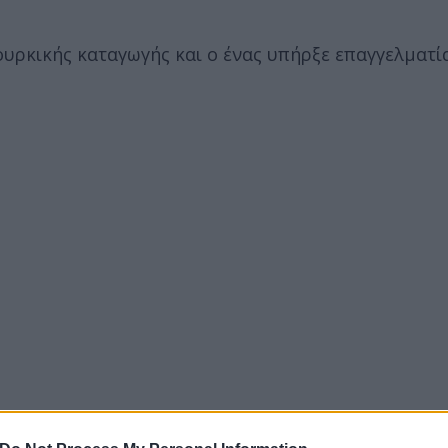
ουρκικής καταγωγής και ο ένας υπήρξε επαγγελματί