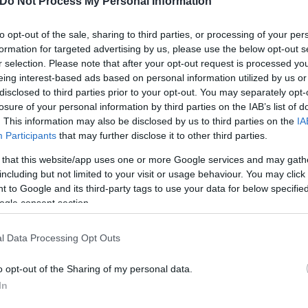
Do Not Process My Personal Information
to opt-out of the sale, sharing to third parties, or processing of your per
formation for targeted advertising by us, please use the below opt-out s
ερο
Flash.gr
στην αναζήτηση της
Google
r selection. Please note that after your opt-out request is processed y
eing interest-based ads based on personal information utilized by us or
disclosed to third parties prior to your opt-out. You may separately opt-
losure of your personal information by third parties on the IAB’s list of
. This information may also be disclosed by us to third parties on the
IA
Participants
that may further disclose it to other third parties.
 that this website/app uses one or more Google services and may gath
including but not limited to your visit or usage behaviour. You may click 
 to Google and its third-party tags to use your data for below specifi
ogle consent section.
l Data Processing Opt Outs
cal News
Συμπλοκή
o opt-out of the Sharing of my personal data.
In