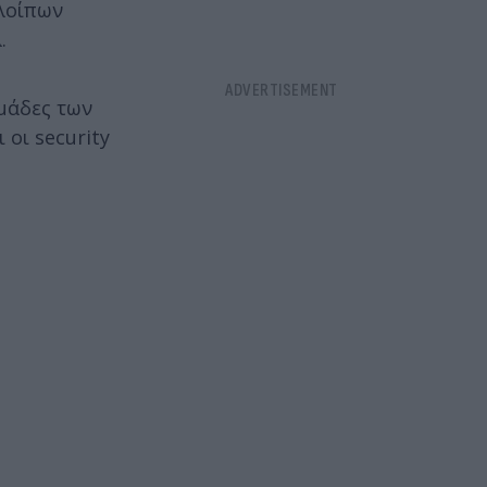
ολοίπων
.
μάδες των
 οι security