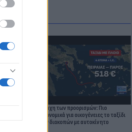
μμονή με το
 πρόβλημα
Η μάχη των προορισμών: Πιο
οικονομικά για οικογένειες το ταξίδι
των διακοπών με αυτοκίνητο