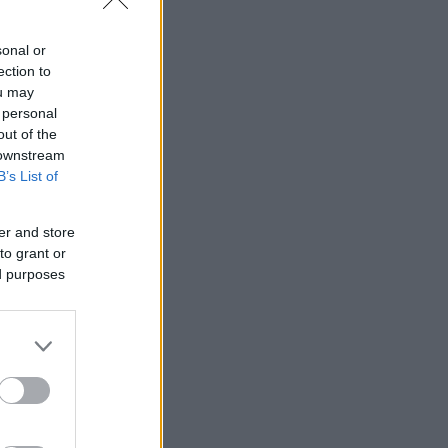
sonal or
ection to
ou may
 personal
out of the
 downstream
B’s List of
er and store
to grant or
ed purposes