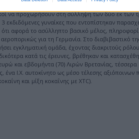
μικοί να προχωρήσουν στη σύλληψη των δύο εκ των 
ς 3 εκδιδόμενες γυναίκες που εντοπίστηκαν παρασ
ε ότι αφορά το ασύλληπτο βασικό μέλος, πληροφορί
αεροπορικώς για τη Γερμανία. Στο διαβιβαστικό της
ήσει εγκληματική ομάδα, έχοντας διακριτούς ρόλου
δικότερα κατά τις έρευνες, βρέθηκαν και κατασχέθ
ευρώ και εβδομήντα (70) Λιρών Βρετανίας, τέσσερα 
, ένα Ι.Χ. αυτοκίνητο ως μέσο τέλεσης αξιόποινων 
οκαΐνη και μίξη κοκαΐνης με XTC).