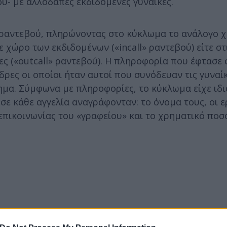
ύ- με αλλοδαπές εκδιδόμενες γυναίκες.
κό ραντεβού, πληρώνοντας στο κύκλωμα το ανάλογο 
 χώρο των εκδιδομένων («incall» ραντεβού) είτε στι
ες («outcall» ραντεβού). Η πληροφορία που έφτασε 
ες οι οποίοι ήταν αυτοί που συνόδευαν τις γυναίκε
μα. Σύμφωνα με πληροφορίες, το κύκλωμα είχε ιδι
σε κάθε αγγελία αναγράφονταν: το όνομα τους, οι ε
επικοινωνίας του «γραφείου» και το χρηματικό ποσ