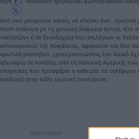
αγγελίες –συνοδεία ημίγυμνου φωτογραφικού υλικο
Από εκεί μπορούσε κανείς να κλείσει ένα... ερωτι
ποσό ανάλογα με τη χρονική διάρκεια αυτού, είτε σε
«πελατών» ή σε ξενοδοχεία που επιλέγουν οι πελάτ
αστυνομικούς της Ασφάλειας, αφορούσε και δύο άνδρ
ερωτικά ραντεβού, χρησιμοποιώντας ένα λευκό όχη
αδυναμία σε κοπέλες από τη Λατινική Αμερική, ενώ 
υπηρεσίες που προσφέρει η καθεμία, το τηλέφωνο 
αναλογεί στην κάθε ερωτική συνεύρεση.