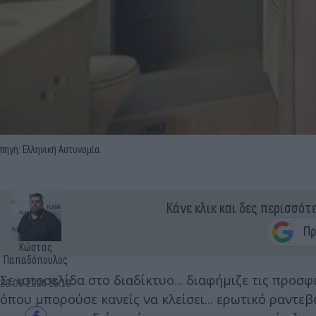
πηγή: Ελληνική Αστυνομία
Κάνε κλικ και δες περισσότ
Κώστας
Παπαδόπουλος
Σε ιστοσελίδα στο διαδίκτυο... διαφήμιζε τις προ
29.08.2024 15:19
όπου μπορούσε κανείς να κλείσει... ερωτικό ραντεβ