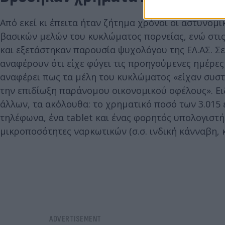
Από εκεί κι έπειτα ήταν ζήτημα χρόνοι οι αστυνο
βασικών μελών του κυκλώματος πορνείας, ενώ στι
και εξετάστηκαν παρουσία ψυχολόγου της ΕΛ.ΑΣ. Σ
αναφέρουν ότι είχε φύγει τις προηγούμενες ημέρες 
αναφέρει πως τα μέλη του κυκλώματος «είχαν συστ
την επιδίωξη παράνομου οικονομικού οφέλους». Ει
άλλων, τα ακόλουθα: το χρηματικό ποσό των 3.015 
τηλέφωνα, ένα tablet και ένας φορητός υπολογιστής
μικροποσότητες ναρκωτικών (σ.σ. ινδική κάνναβη, κ