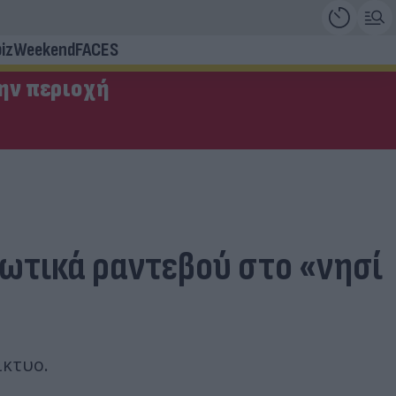
iz
Weekend
FACES
την περιοχή
ρωτικά ραντεβού στο «νησί
ίκτυο.