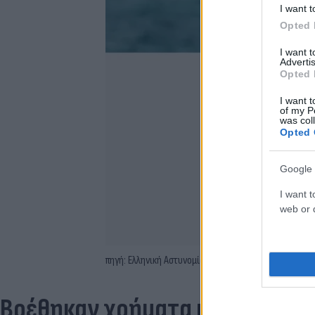
I want t
Opted 
I want 
Advertis
Opted 
I want t
of my P
was col
Opted 
Google 
I want t
web or d
πηγή: Ελληνική Αστυνομία
Βρέθηκαν χρήματα και ναρκωτ