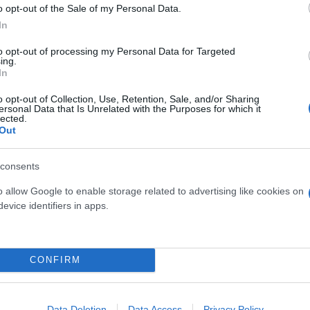
o opt-out of the Sale of my Personal Data.
In
to opt-out of processing my Personal Data for Targeted
ing.
In
o opt-out of Collection, Use, Retention, Sale, and/or Sharing
ersonal Data that Is Unrelated with the Purposes for which it
lected.
Out
consents
o allow Google to enable storage related to advertising like cookies on
evice identifiers in apps.
CONFIRM
ικά
Data Deletion
Data Access
Privacy Policy