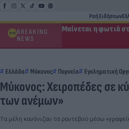
Ροή Ειδήσεων
Ελ
Μαίνεται η φωτιά στ
BREAKING
NEWS
Ελλάδα
Μύκονος
Πορνεία
Εγκληματική Ορ
Μύκονος: Χειροπέδες σε κύ
των ανέμων»
Τα μέλη κανόνιζαν τα ραντεβού μέσω «γραφεί