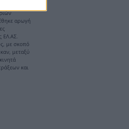
τριών
χέθηκε αρωγή
ες
 ΕΛ.ΑΣ.
ς, με σκοπό
ηκαν, μεταξύ
κινητά
πράξεων και