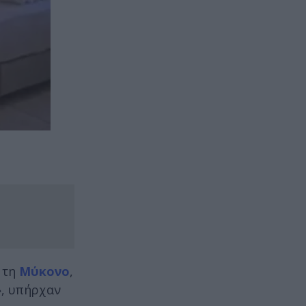
α τη
Μύκονο
,
», υπήρχαν