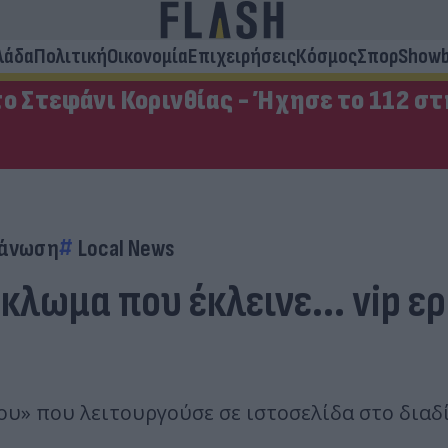
λάδα
Πολιτική
Οικονομία
Επιχειρήσεις
Κόσμος
Σπορ
Showb
ο Στεφάνι Κορινθίας - Ήχησε το 112 σ
γάνωση
Local News
κλωμα που έκλεινε... vip ε
ου» που λειτουργούσε σε ιστοσελίδα στο διαδ