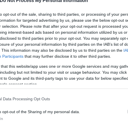
Do Not Process My Personal Information
to opt-out of the sale, sharing to third parties, or processing of your per
formation for targeted advertising by us, please use the below opt-out s
r selection. Please note that after your opt-out request is processed y
eing interest-based ads based on personal information utilized by us or
disclosed to third parties prior to your opt-out. You may separately opt-
κριτική επιτήρηση των εμπλεκομένων προσώπων, ε
losure of your personal information by third parties on the IAB’s list of
. This information may also be disclosed by us to third parties on the
IA
κοπό τη σύλληψη των εν λόγω ατόμων και τον εντο
Participants
that may further disclose it to other third parties.
ατοποιήθηκε το βράδυ της Τρίτης (27/8) από ειδικό
 that this website/app uses one or more Google services and may gath
με την Υποδιεύθυνση Αστυνομίας Μυκόνου. Πιο αναλ
including but not limited to your visit or usage behaviour. You may click 
διάρκειας μίας ώρας και έναντι του χρηματικού ποσ
 to Google and its third-party tags to use your data for below specifi
ι σε αγγελίες αναρτημένες στην προαναφερόμενη ισ
ogle consent section.
ς Μυκόνου (outcall) και το δεύτερο στο ξενοδοχεί
έρος των ραντεβού τους οι εκδιδόμενες (incall), τ
l Data Processing Opt Outs
o opt-out of the Sharing of my personal data.
In