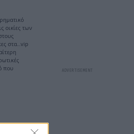
χρηματικό
ς οικίες των
στους
ς στα...vip
αίτερη
ρωτικές
ό που