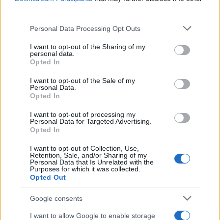
third parties.
Please note that this website/app uses one or more Google
Personal Data Processing Opt Outs
services and may gather and store information including but
not limited to your visit or usage behaviour. You may click to
I want to opt-out of the Sharing of my
personal data.
grant or deny consent to Google and its third-party tags to
Opted In
use your data for below specified purposes in below Google
consent section.
I want to opt-out of the Sale of my
Personal Data.
Opted In
I want to opt-out of processing my
Personal Data for Targeted Advertising.
Opted In
Ο Νίκος Παππάς εκτίμησε πως ο Στέφανος
I want to opt-out of Collection, Use,
Κασσελάκης μπορεί να σταθεί απέναντι στον Κ.
Retention, Sale, and/or Sharing of my
Personal Data that Is Unrelated with the
Μητσοτάκη σε ένα debate και να τον κερδίσει.
Purposes for which it was collected.
Opted Out
Google consents
I want to allow Google to enable storage