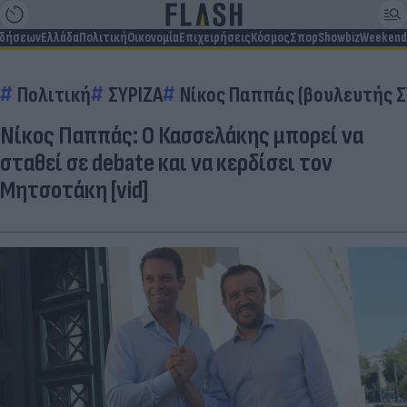
ιδήσεων
Ελλάδα
Πολιτική
Οικονομία
Επιχειρήσεις
Κόσμος
Σπορ
Showbiz
Weekend
Πολιτική
ΣΥΡΙΖΑ
Νίκος Παππάς (βουλευτής Σ
Νίκος Παππάς: Ο Κασσελάκης μπορεί να
σταθεί σε debate και να κερδίσει τον
Μητσοτάκη [vid]