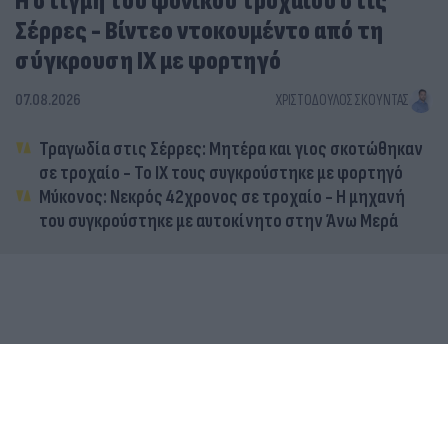
Η στιγμή του φονικού τροχαίου στις
Σέρρες - Βίντεο ντοκουμέντο από τη
σύγκρουση ΙΧ με φορτηγό
07.08.2026
ΧΡΙΣΤΌΔΟΥΛΟΣ ΣΚΟΎΝΤΑΣ
Τραγωδία στις Σέρρες: Μητέρα και γιος σκοτώθηκαν
σε τροχαίο - Το ΙΧ τους συγκρούστηκε με φορτηγό
Μύκονος: Νεκρός 42χρονος σε τροχαίο - Η μηχανή
του συγκρούστηκε με αυτοκίνητο στην Άνω Μερά