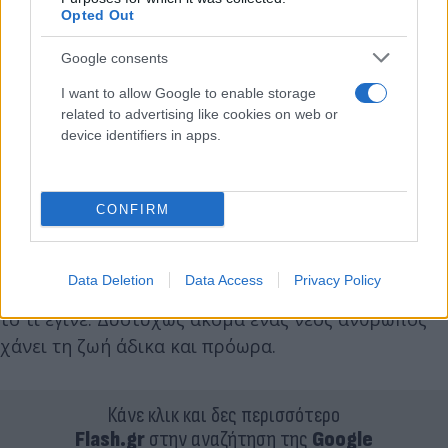
Opted Out
Google consents
I want to allow Google to enable storage
related to advertising like cookies on web or
device identifiers in apps.
CONFIRM
Μέχρι στιγμής, οι έρευνες της αστυνομίας
Data Deletion
Data Access
Privacy Policy
βρίσκονται σε εξέλιξη, ενώ κανείς δε γνωρίζει για
το τι έγινε. Δυστυχώς ακόμα ένας νέος άνθρωπος
χάνει τη ζωή άδικα και πρόωρα.
Κάνε κλικ και δες περισσότερο
Flash.gr
στην αναζήτηση της
Google