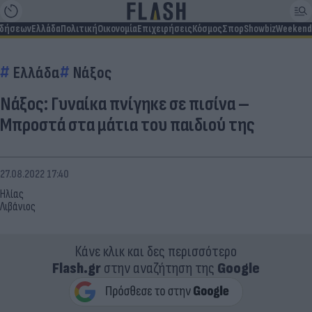
ιδήσεων
Ελλάδα
Πολιτική
Οικονομία
Επιχειρήσεις
Κόσμος
Σπορ
Showbiz
Weekend
Ελλάδα
Νάξος
Νάξος: Γυναίκα πνίγηκε σε πισίνα –
Μπροστά στα μάτια του παιδιού της
27.08.2022 17:40
Ηλίας
Λιβάνιος
Κάνε κλικ και δες περισσότερο
Flash.gr
στην αναζήτηση της
Google