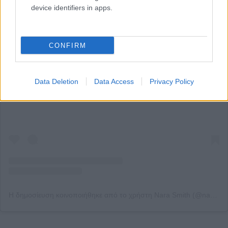
device identifiers in apps.
CONFIRM
Δείτε αυτή τη δημοσίευση στο Instagram.
Data Deletion
Data Access
Privacy Policy
Η δημοσίευση κοινοποιήθηκε από το χρήστη Nara Smith (@naraaziza)