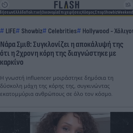
ιδήσεων
Ελλάδα
Πολιτική
Οικονομία
Επιχειρήσεις
Κόσμος
Σπορ
Showbiz
Weekend
LIFE
Showbiz
Celebrities
Hollywood - Χόλιγο
Νάρα Σμιθ: Συγκλονίζει η αποκάλυψή της
ότι η 2χρονη κόρη της διαγνώστηκε με
καρκίνο
Η γνωστή influencer μοιράστηκε δημόσια τη
δύσκολη μάχη της κόρης της, συγκινώντας
εκατομμύρια ανθρώπους σε όλο τον κόσμο.