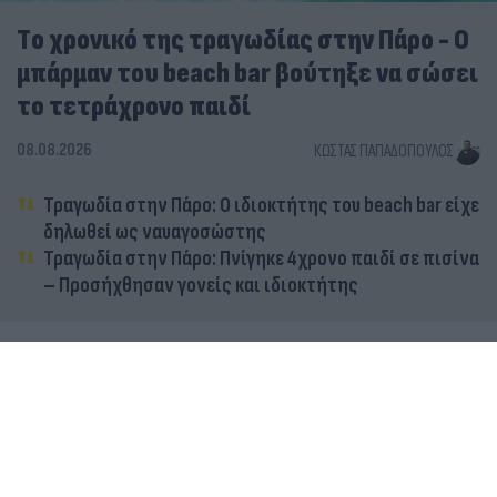
Tο χρονικό της τραγωδίας στην Πάρο - Ο
μπάρμαν του beach bar βούτηξε να σώσει
το τετράχρονο παιδί
08.08.2026
ΚΏΣΤΑΣ ΠΑΠΑΔΌΠΟΥΛΟΣ
Τραγωδία στην Πάρο: Ο ιδιοκτήτης του beach bar είχε
δηλωθεί ως ναυαγοσώστης
Τραγωδία στην Πάρο: Πνίγηκε 4χρονο παιδί σε πισίνα
– Προσήχθησαν γονείς και ιδιοκτήτης