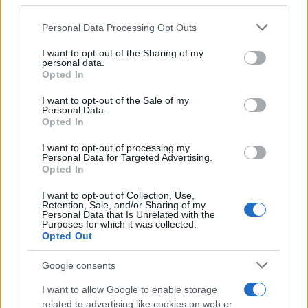
third parties.
Please note that this website/app uses one or more Google
Personal Data Processing Opt Outs
services and may gather and store information including but
not limited to your visit or usage behaviour. You may click to
I want to opt-out of the Sharing of my
personal data.
grant or deny consent to Google and its third-party tags to
Opted In
use your data for below specified purposes in below Google
consent section.
Όπως εξήγησε, η επαφή με άλλους γονείς που
I want to opt-out of the Sale of my
Personal Data.
περνούν αντίστοιχες δοκιμασίες, αλλά και η
Opted In
στήριξη που βρήκε μέσα από κοινότητες και
I want to opt-out of processing my
ανθρώπους με παρόμοιες εμπειρίες, τη βοήθησαν
Personal Data for Targeted Advertising.
Opted In
να διαχειριστεί το αίσθημα μοναξιάς.
I want to opt-out of Collection, Use,
Retention, Sale, and/or Sharing of my
Personal Data that Is Unrelated with the
Purposes for which it was collected.
Opted Out
Google consents
I want to allow Google to enable storage
related to advertising like cookies on web or