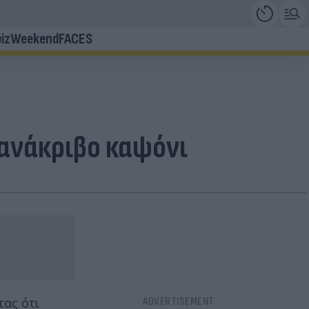
iz
Weekend
FACES
ανάκριβο καψόνι
τας ότι