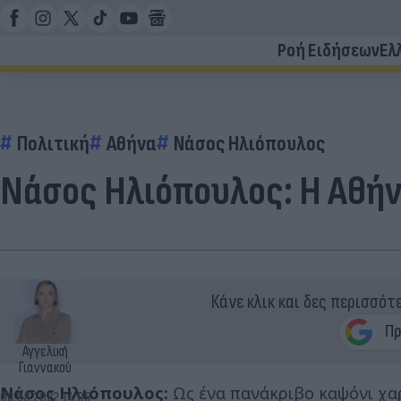
Ροή Ειδήσεων
Ελ
Πολιτική
Αθήνα
Νάσος Ηλιόπουλος
Νάσος Ηλιόπουλος: Η Αθήν
Κάνε κλικ και δες περισσότ
Αγγελική
Γιαννακού
Νάσος Ηλιόπουλος:
Ως ένα πανάκριβο καψόνι χαρ
03.08.2022 14:05