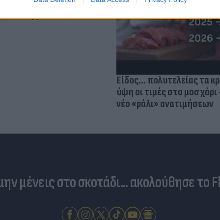
 ο κίνδυνος σοβαρής
ς κάκωσης
Είδος... πολυτελείας τα κ
ύψη οι τιμές στο μοσχάρι 
νέο «ράλι» ανατιμήσεων
 μην μένεις στο σκοτάδι... ακολούθησε το F