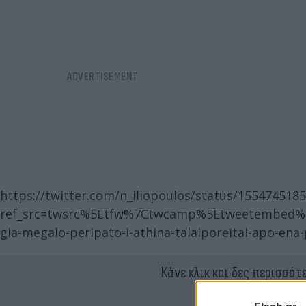
https://twitter.com/n_iliopoulos/status/155474518
ref_src=twsrc%5Etfw%7Ctwcamp%5Etweetembed%7C
gia-megalo-peripato-i-athina-talaiporeitai-apo-ena
Κάνε κλικ και δες περισσότ