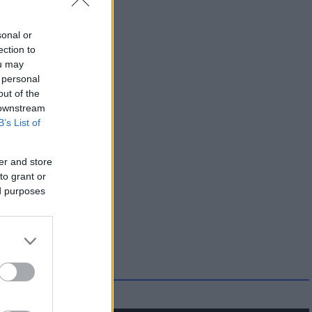
sonal or
ection to
ou may
 personal
out of the
 downstream
B’s List of
er and store
to grant or
ed purposes