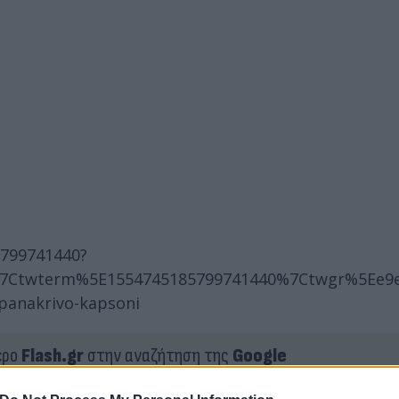
5799741440?
twterm%5E1554745185799741440%7Ctwgr%5Ee9e072
-panakrivo-kapsoni
ερο
Flash.gr
στην αναζήτηση της
Google