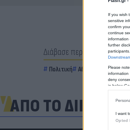
Flash.gr -
If you wish 
sensitive in
confirm you
continue se
information 
further disc
Διάβασε περισσότερα
participants
Downstream 
Please note
Πολιτική
Αθήνα
Νάσος Ηλι
information 
deny consent
in below Go
ΑΠΟ ΤΟ ΔΙΚΤΥΟ
Persona
I want t
Opted 