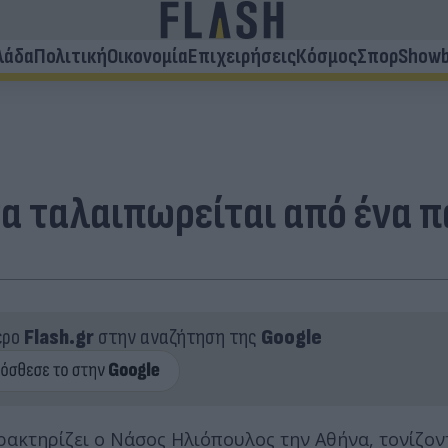
λάδα
Πολιτική
Οικονομία
Επιχειρήσεις
Κόσμος
Σπορ
Showb
α ταλαιπωρείται από ένα π
ερο
Flash.gr
στην αναζήτηση της
Google
ακτηρίζει ο Νάσος Ηλιόπουλος την Αθήνα, τονίζον