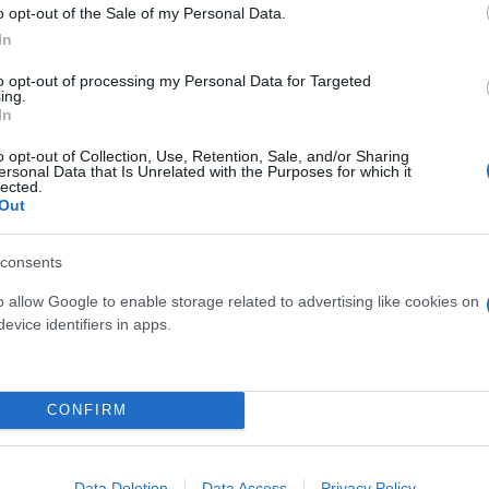
o opt-out of the Sale of my Personal Data.
In
δόξα, υπήρξε ένας
to opt-out of processing my Personal Data for Targeted
έπρεπε να δώσει μια
Και οι μαϊμούδες έχουν κατ
ing.
για τον γιο του
In
επιστήμονες ρίχνουν φως
"φιλίες" μεταξύ διαφορε
o opt-out of Collection, Use, Retention, Sale, and/or Sharing
ersonal Data that Is Unrelated with the Purposes for which it
lected.
Out
consents
o allow Google to enable storage related to advertising like cookies on
evice identifiers in apps.
CONFIRM
τίνια: 3,5 φορές
Data Deletion
Data Access
Privacy Policy