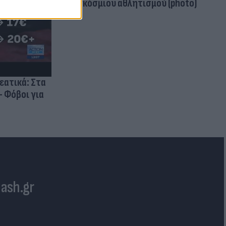
παγκόσμιου αθλητισμού (photo)
ρεατικά: Στα
- Φόβοι για
lash.gr