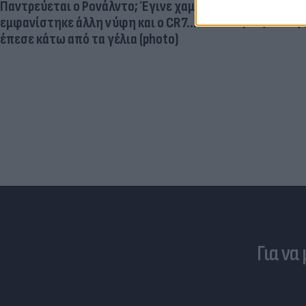
μεγαλύτερος
Παντρεύεται ο Ρονάλντο; Έγινε χαμός,
εγκεφαλική
εμφανίστηκε άλλη νύφη και ο CR7…
έπεσε κάτω από τα γέλια (photo)
Για να