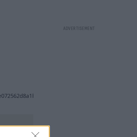
562d8a1b5c94db085d96d26feb21cf5fde%7Ctwcon%5E