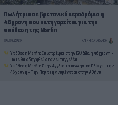
Πωλήτρια σε βρετανικό αεροδρόμιο η
46χρονη που κατηγορείται για την
υπόθεση της Marfin
06.08.2026
ΕΛΈΝΗ ΚΑΡΑΘΆΝΟΥ
Υπόθεση Marfin: Επιστρέφει στην Ελλάδα η 46χρονη -
Πότε θα οδηγηθεί στον εισαγγελέα
Υπόθεση Marfin: Στην Αγγλία το «ελληνικό FBI» για την
46χρονη - Την Πέμπτη αναμένεται στην Αθήνα