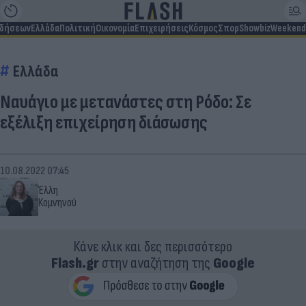
ιδήσεων
Ελλάδα
Πολιτική
Οικονομία
Επιχειρήσεις
Κόσμος
Σπορ
Showbiz
Weekend
Ελλάδα
Ναυάγιο με μετανάστες στη Ρόδο: Σε
εξέλιξη επιχείρηση διάσωσης
10.08.2022 07:45
Έλλη
Κομνηνού
Κάνε κλικ και δες περισσότερο
Flash.gr
στην αναζήτηση της
Google