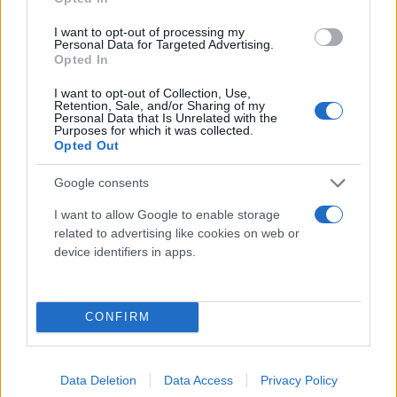
Ειδικότερα, το Ε.Κ.Σ.Ε.Δ Λ.Σ.-ΕΛ.ΑΚΤ., ενημερώθηκε
I want to opt-out of processing my
πρώτες πρωινές ώρες σήμερα, για σκάφος (α.λ.σ.)
Personal Data for Targeted Advertising.
σε δυσχερή θέση με αλλοδαπούς επιβαίνοντες,
Opted In
στην ανωτέρω θαλάσσια περιοχή και ξεκίνησε
I want to opt-out of Collection, Use,
Retention, Sale, and/or Sharing of my
επιχείρηση περισυλλογής αυτών από τη θάλασσα.
Personal Data that Is Unrelated with the
Στην εν λόγω θαλάσσια περιοχή επιχειρούν δύο
Purposes for which it was collected.
Opted Out
(02) ναυαγοσωστικά σκάφη Λ.Σ. - ΕΛ.ΑΚΤ., ένα (01)
πλοίο Π.Ν., τρία (03) παραπλέοντα, καθώς και ένα
Google consents
(01) ελικόπτερο Π.Α SUPER PUMA.
I want to allow Google to enable storage
related to advertising like cookies on web or
device identifiers in apps.
Μέχρι στιγμής έχουν περισυλλεγεί σώα είκοσι
εννέα (29) άτομα, ενώ κατά δήλωση των
επιβαινόντων επί του ανωτέρω σκάφους επέβαιναν
CONFIRM
περίπου ογδόντα (80) άτομα. Στη θαλάσσια περιοχή
των ερευνών, οι οποίες βρίσκονται σε πλήρη
εξέλιξη, επικρατούν άνεμοι εντάσεως ΔΒΔ 5-6 BF.
Data Deletion
Data Access
Privacy Policy