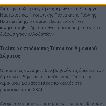
Από την πρώτη στιγμή ενημερώθηκε ο Υπουργός
Ναυτιλίας και Νησιωτικής Πολιτικής κ. Γιάννης
Πλακιωτάκης, ο οποίος έδωσε εντολή να
κινητοποιηθεί άμεσα κάθε πρόσφορο μέσο για τη
διάσωση των αλλοδαπών.»
Τι είπε ο εκπρόσωπος Τύπου του Λιμενικού
Σώματος
Οι καιρικές συνθήκες δεν βοηθούν τις έρευνες του
Λιμενικού, δήλωσε ο εκπρόσωπος Τύπου του
Λιμενικού Σώματος Νίκος Κοκκαλάς στο
ραδιόφωνο του ΣΚΑΪ.
Ανέφερε ότι οι περισσότεροι εκ των διασωθέντων