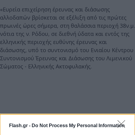
«Ευρεία επιχείρηση έρευνας και διάσωσης
αλλοδαπών βρίσκεται σε εξέλιξη από τις πρώτες
πρωινές ώρες σήμερα, στη θαλάσσια περιοχή 38ν.μ.
νότια της ν. Ρόδου, σε διεθνή ύδατα και εντός της
ελληνικής περιοχής ευθύνης έρευνας και
διάσωσης, υπό το συντονισμό του Ενιαίου Κέντρου
Συντονισμού Έρευνας και Διάσωσης του Λιμενικού
Σώματος - Ελληνικής Ακτοφυλακής.
Flash.gr -
Do Not Process My Personal Information