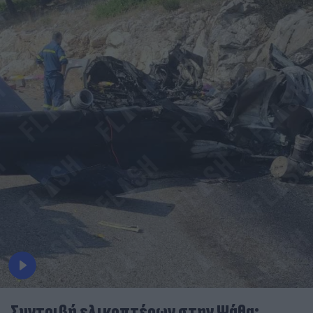
Συντριβή ελικοπτέρων στην Ψάθα: