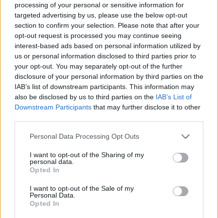
processing of your personal or sensitive information for
και άλλων στην υπόθεση της Novartis, κατόπιν της
targeted advertising by us, please use the below opt-out
παραπομπής του από τη Βουλή των Ελλήνων».
section to confirm your selection. Please note that after your
opt-out request is processed you may continue seeing
interest-based ads based on personal information utilized by
«Η υπόθεση των πράξεων και παραλείψεων του
us or personal information disclosed to third parties prior to
κατηγορουμένου πλέον πρώην αναπληρωτή
your opt-out. You may separately opt-out of the further
υπουργού Δικαιοσύνης κ. Παπαγγελόπουλου,
disclosure of your personal information by third parties on the
IAB’s list of downstream participants. This information may
καθώς και όλων των εμπλεκομένων στην υπόθεση
also be disclosed by us to third parties on the
IAB’s List of
Novartis κατά τη διακυβέρνηση του ΣΥΡΙΖΑ,
Downstream Participants
that may further disclose it to other
εκκρεμεί ενώπιον της τακτικής Δικαιοσύνης και του
third parties.
Συμβουλίου του Ειδικού Δικαστηρίου» , προσθέτει
Please note that this website/app uses one or more Google
Personal Data Processing Opt Outs
η ΝΔ και καταλήγει λέγοντας πως «είναι ο ΣΥΡΙΖΑ
services and may gather and store information including but
not limited to your visit or usage behaviour. You may click to
I want to opt-out of the Sharing of my
αυτός που φαίνεται ότι συνεχίζει να ζηλεύει το
personal data.
grant or deny consent to Google and its third-party tags to
έργο του εκλεκτού για τον έλεγχο της Δικαιοσύνης
Opted In
use your data for below specified purposes in below Google
κατηγορουμένου υπουργού του και από τη θέση
consent section.
I want to opt-out of the Sale of my
της αντιπολίτευσης».
Personal Data.
Opted In