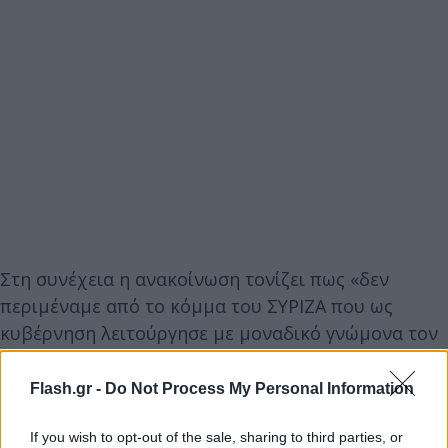
Στη συνέχεια η ανακοίνωση τονίζει πως «δεν
περιμέναμε από το κόμμα του ΣΥΡΙΖΑ που ως
κυβέρνηση λειτούργησε με μοναδικό γνώμονα τον
έλεγχο της Δικαιοσύνης κάτι διαφορετικό από το
να παρεμβαίνει και τώρα στο έργο της
Flash.gr -
Do Not Process My Personal Information
Δικαιοσύνης, η οποία ως γνωστόν εξετάζει
If you wish to opt-out of the sale, sharing to third parties, or
εξονυχιστικά τον ρόλο του κ. Παπαγγελόπουλου