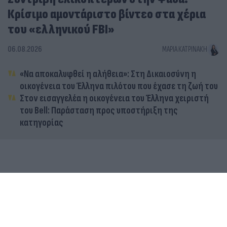
Κρίσιμο αμοντάριστο βίντεο στα χέρια
του «ελληνικού FBI»
06.08.2026
ΜΑΡΊΑ ΚΑΤΡΙΝΆΚΗ
«Να αποκαλυφθεί η αλήθεια»: Στη Δικαιοσύνη η
οικογένεια του Έλληνα πιλότου που έχασε τη ζωή του
Στον εισαγγελέα η οικογένεια του Έλληνα χειριστή
του Bell: Παράσταση προς υποστήριξη της
κατηγορίας