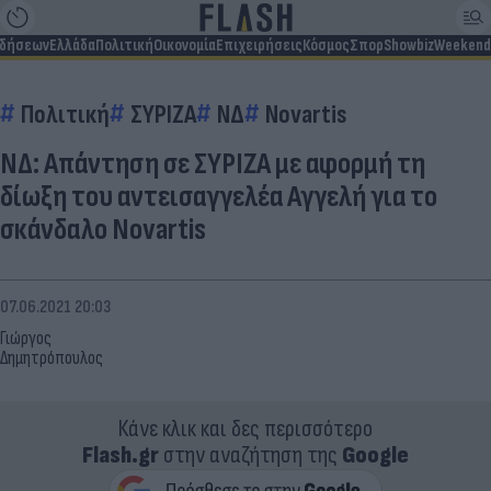
ιδήσεων
Ελλάδα
Πολιτική
Οικονομία
Επιχειρήσεις
Κόσμος
Σπορ
Showbiz
Weekend
Πολιτική
ΣΥΡΙΖΑ
ΝΔ
Novartis
ΝΔ: Απάντηση σε ΣΥΡΙΖΑ με αφορμή τη
δίωξη του αντεισαγγελέα Αγγελή για το
σκάνδαλο Νovartis
07.06.2021 20:03
Γιώργος
Δημητρόπουλος
Κάνε κλικ και δες περισσότερο
Flash.gr
στην αναζήτηση της
Google