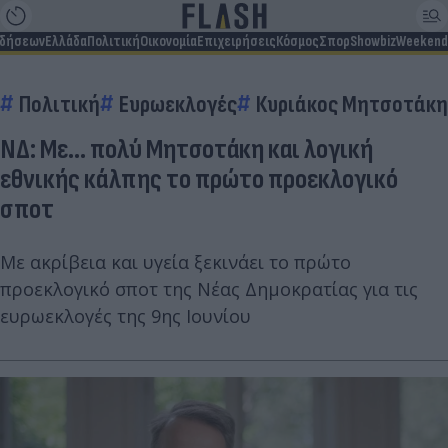
ιδήσεων
Ελλάδα
Πολιτική
Οικονομία
Επιχειρήσεις
Κόσμος
Σπορ
Showbiz
Weekend
Πολιτική
Ευρωεκλογές
Κυριάκος Μητσοτάκη
ΝΔ: Με... πολύ Μητσοτάκη και λογική
εθνικής κάλπης το πρώτο προεκλογικό
σποτ
Με ακρίβεια και υγεία ξεκινάει το πρώτο
προεκλογικό σποτ της Νέας Δημοκρατίας για τις
ευρωεκλογές της 9ης Ιουνίου