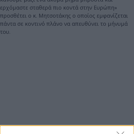
ερχόμαστε σταθερά πιο κοντά στην Ευρώπη»
προσθέτει ο κ. Μητσοτάκης ο οποίος εμφανίζεται
πάντα σε κοντινό πλάνο να απευθύνει το μήνυμά
του.