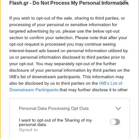
Flash.gr -
Do Not Process My Personal Information
If you wish to opt-out of the sale, sharing to third parties, or
processing of your personal or sensitive information for
targeted advertising by us, please use the below opt-out
section to confirm your selection. Please note that after your
opt-out request is processed you may continue seeing
interest-based ads based on personal information utilized by
us or personal information disclosed to third parties prior to
your opt-out. You may separately opt-out of the further
disclosure of your personal information by third parties on the
IAB’s list of downstream participants. This information may
also be disclosed by us to third parties on the
IAB’s List of
Downstream Participants
that may further disclose it to other
third parties.
Το πρώτο προεκλογικό σποτ της Νέας
Please note that this website/app uses one or more Google
Personal Data Processing Opt Outs
services and may gather and store information including but
Δημοκρατίας για τις ευρωεκλογές
not limited to your visit or usage behaviour. You may click to
I want to opt-out of the Sharing of my
personal data.
grant or deny consent to Google and its third-party tags to
Opted In
use your data for below specified purposes in below Google