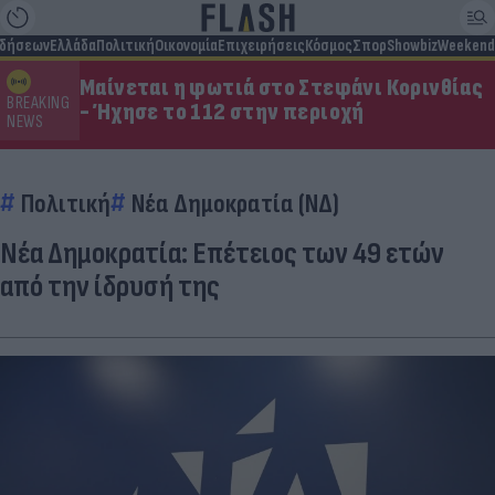
ιδήσεων
Ελλάδα
Πολιτική
Οικονομία
Επιχειρήσεις
Κόσμος
Σπορ
Showbiz
Weekend
Μαίνεται η φωτιά στο Στεφάνι Κορινθίας
BREAKING
- Ήχησε το 112 στην περιοχή
NEWS
Πολιτική
Νέα Δημοκρατία (ΝΔ)
Νέα Δημοκρατία: Επέτειος των 49 ετών
από την ίδρυσή της