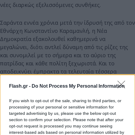
νέες διαρκώς εξελισσόμενες συνθήκες.
Σαράντα εννέα χρόνια μετά την ίδρυσή της από τον
Εθνάρχη Κωνσταντίνο Καραμανλή, η Νέα
Δημοκρατία εξακολουθεί καθημερινά να
μεγαλώνει, διότι αντλεί δύναμη από τις ρίζες της
και συνομιλεί με το σήμερα και το αύριο της
πατρίδας και κάθε πολίτη ξεχωριστά. Και το
αποδεικνύει έμπρακτα τα τελευταία τέσσερα
χρόνια, με τις πολιτικές της Κυβέρνησης του
Flash.gr -
Do Not Process My Personal Information
Κυριάκου Μητσοτάκη που ενώνουν τους Έλληνες
και αναβαθμίζουν την καθημερινότητα και τις
If you wish to opt-out of the sale, sharing to third parties, or
προοπτικές όλων, σε ένα περιβάλλον
processing of your personal or sensitive information for
αλλεπάλληλων εισαγόμενων κρίσεων.
targeted advertising by us, please use the below opt-out
section to confirm your selection. Please note that after your
opt-out request is processed you may continue seeing
interest-based ads based on personal information utilized by