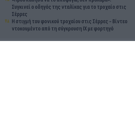
Συγκινεί ο οδηγός της νταλίκας για το τροχαίο στις
Σέρρες
Η στιγμή του φονικού τροχαίου στις Σέρρες - Βίντεο
ντοκουμέντο από τη σύγκρουση ΙΧ με φορτηγό