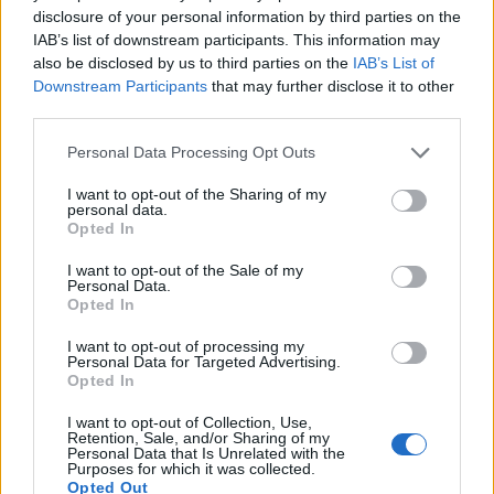
disclosure of your personal information by third parties on the
IAB’s list of downstream participants. This information may
also be disclosed by us to third parties on the
IAB’s List of
Downstream Participants
that may further disclose it to other
third parties.
Please note that this website/app uses one or more Google
Personal Data Processing Opt Outs
services and may gather and store information including but
not limited to your visit or usage behaviour. You may click to
I want to opt-out of the Sharing of my
personal data.
grant or deny consent to Google and its third-party tags to
Opted In
use your data for below specified purposes in below Google
consent section.
I want to opt-out of the Sale of my
Personal Data.
Opted In
I want to opt-out of processing my
Personal Data for Targeted Advertising.
Opted In
I want to opt-out of Collection, Use,
Retention, Sale, and/or Sharing of my
Personal Data that Is Unrelated with the
Purposes for which it was collected.
Νέα Χρώματα, Ανθεκτικά Υλικά &
Opted Out