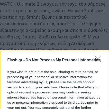
WATCH Ultimate 2 ενισχύει την ισχύ του σήματος
σε εξωτερικούς χώρους, ενώ το Huawei Sunflower
Positioning, διπλής ζώνης και πενταπλού
δορυφορικού συστήματος προσφέρει πλοήγηση
εξαιρετικής ακριβείας ακόμη και στις πιο δύσκολες
συνθήκες. Επίσης, διαθέτει λειτουργία eSIM για
πραγματοποίηση κλήσεων, ενώ η AI ακύρωση
θορύβου διασφαλίζει καθαρή επικοινωνία υπό
οποιεσδήποτε συνθήκες. Πρόσθετες λειτουργίες
Flash.gr -
Do Not Process My Personal Information
όπως ανίχνευση πτώσης (Fall Detection), SOS
έκτακτης ανάγκης και παρακολούθηση υψομέτρου
If you wish to opt-out of the sale, sharing to third parties, or
σχεδιάστηκαν για να παρέχουν επιπλέον ασφάλεια
processing of your personal or sensitive information for
στους τολμηρούς εξερευνητές.
targeted advertising by us, please use the below opt-out
section to confirm your selection. Please note that after your
opt-out request is processed you may continue seeing
interest-based ads based on personal information utilized by
us or personal information disclosed to third parties prior to
your opt-out. You may separately opt-out of the further