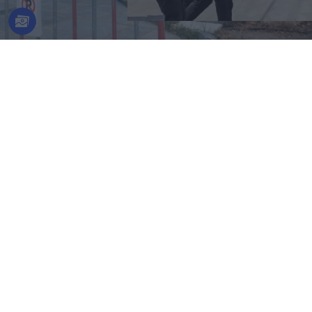
ΑΠΟΚΛΕΙΣΤΙΚΟ
Μυστράς: Οικονομολόγος και δεινός
σκοπευτής ο ξενοδόχος που είχε σε
καταψύκτη τη σορό του πατέρα του
07.08.2026
ΕΛΈΝΗ ΚΑΡΑΘΆΝΟΥ
Μυστράς: Από παθολογικά αίτια ο θάνατος του
ηλικιωμένου που βρέθηκε σε καταψύκτη
«Έλεγε να μην ρωτούν για τον πατέρα του»: Τι
αποκαλύπτει στον FLASH συγγενής του 55χρονου
ξενοδόχου