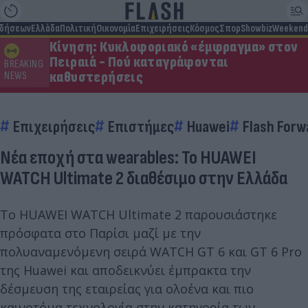
ιδήσεων
Ελλάδα
Πολιτική
Οικονομία
Επιχειρήσεις
Κόσμος
Σπορ
Showbiz
Weekend
Κίνηση: Κυκλοφοριακό «έμφραγμα» στον
Πειραιά - Πού καταγράφονται
BREAKING
καθυστερήσεις
NEWS
Επιχειρήσεις
Επιστήμες
Huawei
Flash Forw
Νέα εποχή στα wearables: Το HUAWEI
WATCH Ultimate 2 διαθέσιμο στην Ελλάδα
To HUAWEI WATCH Ultimate 2 παρουσιάστηκε
πρόσφατα στο Παρίσι μαζί με την
πολυαναμενόμενη σειρά WATCH GT 6 και GT 6 Pro
της Huawei και αποδεικνύει έμπρακτα την
δέσμευση της εταιρείας για ολοένα και πιο
καινοτόμα τεχνολογία στην κατηγορία των