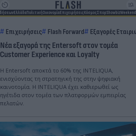
ιδήσεων
Ελλάδα
Πολιτική
Οικονομία
Επιχειρήσεις
Κόσμος
Σπορ
Showbiz
Weekend
Επιχειρήσεις
Flash Forward
Εξαγορές Εταιρι
Νέα εξαγορά της Entersoft στον τομέα
Customer Experience και Loyalty
Η Entersoft αποκτά τo 60% της INTELIQUA,
ενισχύοντας τη στρατηγική της στην ψηφιακή
καινοτομία. Η INTELIQUA έχει καθιερωθεί ως
ηγέτιδα στον τομέα των πλατφορμών εμπειρίας
πελατών.