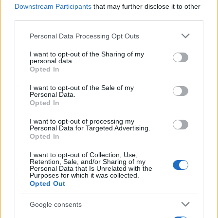
λύσεις στους πελάτες μας, βοηθώντας τους να
Downstream Participants
that may further disclose it to other
third parties.
καινοτομήσουν και να ενισχύσουν την αφοσίωση
(Loyalty) των πελατών τους.»
Please note that this website/app uses one or more Google
Personal Data Processing Opt Outs
services and may gather and store information including but
not limited to your visit or usage behaviour. You may click to
I want to opt-out of the Sharing of my
personal data.
grant or deny consent to Google and its third-party tags to
Opted In
use your data for below specified purposes in below Google
consent section.
I want to opt-out of the Sale of my
Personal Data.
Opted In
I want to opt-out of processing my
Personal Data for Targeted Advertising.
Opted In
I want to opt-out of Collection, Use,
Retention, Sale, and/or Sharing of my
Personal Data that Is Unrelated with the
Purposes for which it was collected.
Opted Out
Google consents