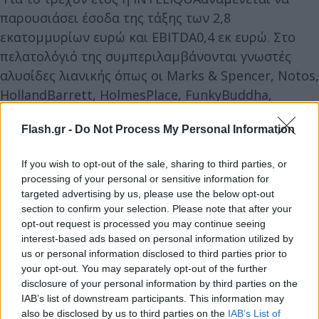
παρουσιάσει έσοδα της τάξης των 2,8
εκατομμυρίων ευρώ και EBITDA0,4 εκ ευρώ. Στο
πελατολόγιό της συμπεριλαμβάνονται γνωστές
αλυσίδες λιανικής όπως οι Marks & Spencer, Notos,
HollandBarrett, HolmesPlace, FunkyBuddha,
Intersport, GaleriedeBeaute, Γαλακτοπωλεία
Flash.gr -
Do Not Process My Personal Information
Στάμου κλπ.
If you wish to opt-out of the sale, sharing to third parties, or
Ο κ. Αντώνης Κοτζαμανίδης, CEO της Entersoft,
processing of your personal or sensitive information for
δήλωσε:
«Με χαρά καλωσορίζουμε την INTELIQUA
targeted advertising by us, please use the below opt-out
section to confirm your selection. Please note that after your
στον Όμιλο της Entersoft. Με αυτήν την εξαγορά,
opt-out request is processed you may continue seeing
ενισχύουμε τη στρατηγική μας στον τομέα της
interest-based ads based on personal information utilized by
ψηφιακής καινοτομίας και της εμπειρίας πελατών,
us or personal information disclosed to third parties prior to
αξιοποιώντας την κορυφαία τεχνολογία της
your opt-out. You may separately opt-out of the further
disclosure of your personal information by third parties on the
INTELIQUA. Η συνέργεια των δύο εταιρειών θα μας
IAB’s list of downstream participants. This information may
επιτρέψει να προσφέρουμε ακόμη πιο εξελιγμένες
also be disclosed by us to third parties on the
IAB’s List of