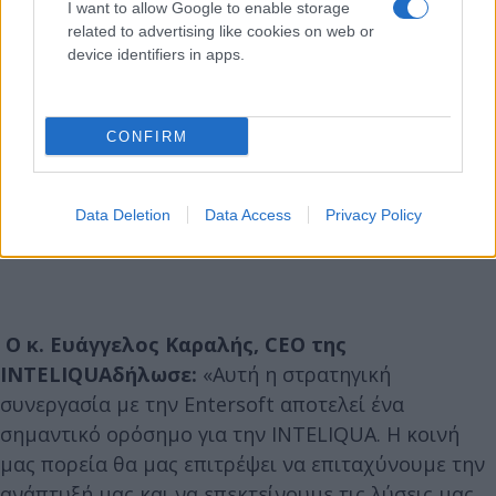
I want to allow Google to enable storage
related to advertising like cookies on web or
device identifiers in apps.
CONFIRM
Data Deletion
Data Access
Privacy Policy
Ο κ. Ευάγγελος Καραλής, CEO της
INTELIQUAδήλωσε:
«Αυτή η στρατηγική
συνεργασία με την Entersoft αποτελεί ένα
σημαντικό ορόσημο για την INTELIQUA. Η κοινή
μας πορεία θα μας επιτρέψει να επιταχύνουμε την
ανάπτυξή μας και να επεκτείνουμε τις λύσεις μας