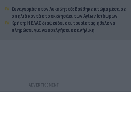
Συναγερμός στον Λυκαβηττό: Βρέθηκε πτώμα μέσα σε
σπηλιά κοντά στο εκκλησάκι των Αγίων Ισιδώρων
Κρήτη: Η ΕΛΑΣ διαψεύδει ότι τουρίστας ήθελε να
πληρώσει για να ασελγήσει σε ανήλικη