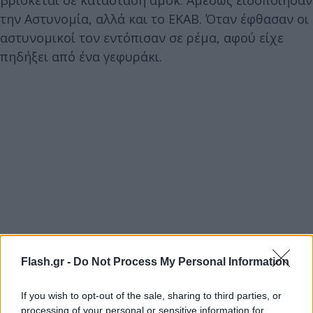
βρίσκεται σε κατάσταση αμόκ. Αμέσως ειδοποίησαν
την Αστυνομία, αλλά και το ΕΚΑΒ. Όταν έφθασαν οι
αστυνομικοί τον εντόπισαν σε ρέμα, αφού είχε
πηδήξει από ένα γεφυράκι.
Flash.gr -
Do Not Process My Personal Information
If you wish to opt-out of the sale, sharing to third parties, or
processing of your personal or sensitive information for