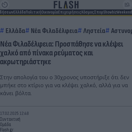
ιδήσεων
Ελλάδα
Πολιτική
Οικονομία
Επιχειρήσεις
Κόσμος
Σπορ
Showbiz
Weekend
Ελλάδα
Νέα Φιλαδέλφεια
Ληστεία
Αστυνο
Νέα Φιλαδέλφεια: Προσπάθησε να κλέψει
χαλκό από πίνακα ρεύματος και
ακρωτηριάστηκε
Στην απολογία του ο 30χρονος υποστήριξε ότι δεν
μπήκε στο κτίριο για να κλέψει χαλκό, αλλά για να
κάνει βόλτα.
17.02.2025 12:48
Συντακτική
Ομάδα
Flash.gr