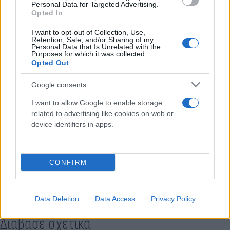
απολογήθηκε τελικά πριν μερικές ημέρες.
Personal Data for Targeted Advertising.
Opted In
I want to opt-out of Collection, Use,
Στην απολογία του υποστήριξε ότι δεν μπήκε στο
Retention, Sale, and/or Sharing of my
Personal Data that Is Unrelated with the
κτίριο για να κλέψει χαλκό, αλλά για να κάνει…
Purposes for which it was collected.
βόλτα. Ο 30χρονος από την Αλβανία αφέθηκε
Opted Out
ελεύθερος χωρίς περιοριστικούς όρους και τώρα
Google consents
θα φύγει από τη χώρα, καθώς δεν είχε τα νόμιμα
I want to allow Google to enable storage
χαρτιά διαμονής.
related to advertising like cookies on web or
device identifiers in apps.
Κάνε κλικ και δες περισσότερο
Flash.gr
στην αναζήτηση της
Google
CONFIRM
Data Deletion
Data Access
Privacy Policy
Διάβασε σχετικά