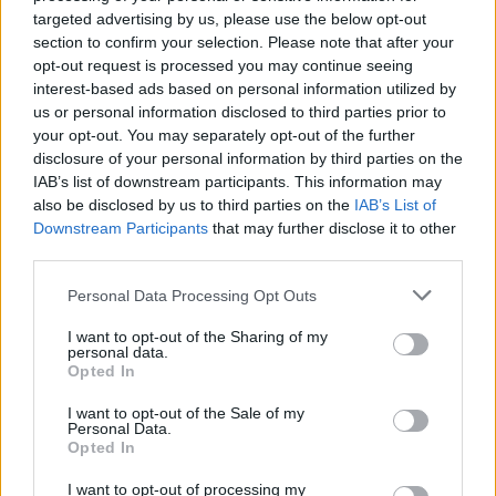
targeted advertising by us, please use the below opt-out
section to confirm your selection. Please note that after your
opt-out request is processed you may continue seeing
interest-based ads based on personal information utilized by
us or personal information disclosed to third parties prior to
your opt-out. You may separately opt-out of the further
disclosure of your personal information by third parties on the
IAB’s list of downstream participants. This information may
also be disclosed by us to third parties on the
IAB’s List of
Downstream Participants
that may further disclose it to other
third parties.
Please note that this website/app uses one or more Google
Personal Data Processing Opt Outs
services and may gather and store information including but
not limited to your visit or usage behaviour. You may click to
I want to opt-out of the Sharing of my
personal data.
Οι αστυνομικοί ερεύνησαν τον χώρο, αλλά και το
grant or deny consent to Google and its third-party tags to
Opted In
use your data for below specified purposes in below Google
σακίδιο του τραυματία, ανακαλύπτοντας εργαλεία,
consent section.
I want to opt-out of the Sale of my
όπως κλειδιά και πένσες. Ο 30χρονος μεταφέρθηκε
Personal Data.
στο ΚΑΤ και ακρωτηριάστηκε στο χέρι. Εξαιτίας της
Opted In
νοσηλείας του, που κράτησε ενάμιση μήνα,
I want to opt-out of processing my