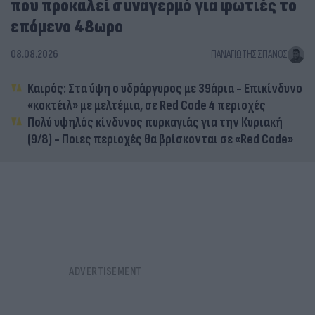
που προκαλεί συναγερμό για φωτιές το
επόμενο 48ωρο
08.08.2026
ΠΑΝΑΓΙΏΤΗΣ ΣΠΑΝΌΣ
Καιρός: Στα ύψη ο υδράργυρος με 39άρια - Επικίνδυνο
«κοκτέιλ» με μελτέμια, σε Red Code 4 περιοχές
Πολύ υψηλός κίνδυνος πυρκαγιάς για την Κυριακή
(9/8) - Ποιες περιοχές θα βρίσκονται σε «Red Code»