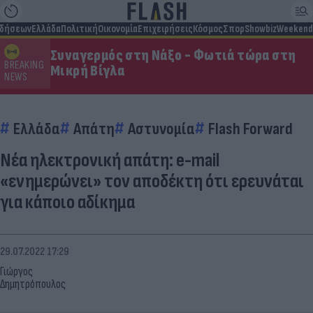
ιδήσεων
Ελλάδα
Πολιτική
Οικονομία
Επιχειρήσεις
Κόσμος
Σπορ
Showbiz
Weekend
Συναγερμός στη Νάξο - Φωτιά τώρα στη
BREAKING
Μικρή Βίγλα
NEWS
Ελλάδα
Απάτη
Αστυνομία
Flash Forward
Νέα ηλεκτρονική απάτη: e-mail
«ενημερώνει» τον αποδέκτη ότι ερευνάται
για κάποιο αδίκημα
29.07.2022 17:29
Γιώργος
Δημητρόπουλος