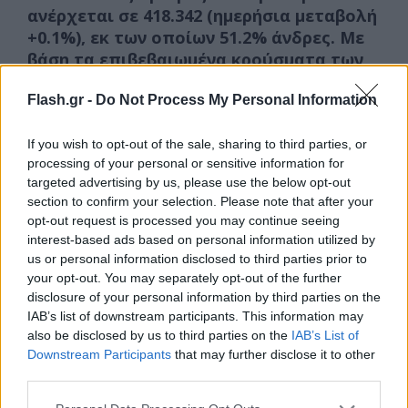
ανέρχεται σε 418.342 (ημερήσια μεταβολή
+0.1%), εκ των οποίων 51.2% άνδρες. Με
βάση τα επιβεβαιωμένα κρούσματα των
τελευταίων 7 ημερών, 31 θεωρούνται
Flash.gr -
Do Not Process My Personal Information
σχετιζόμενα με ταξίδι από το εξωτερικό και
900 είναι σχετιζόμενα με ήδη γνωστό
κρούσμα.
If you wish to opt-out of the sale, sharing to third parties, or
processing of your personal or sensitive information for
targeted advertising by us, please use the below opt-out
section to confirm your selection. Please note that after your
opt-out request is processed you may continue seeing
interest-based ads based on personal information utilized by
us or personal information disclosed to third parties prior to
your opt-out. You may separately opt-out of the further
disclosure of your personal information by third parties on the
IAB’s list of downstream participants. This information may
also be disclosed by us to third parties on the
IAB’s List of
Downstream Participants
that may further disclose it to other
third parties.
Please note that this website/app uses one or more Google