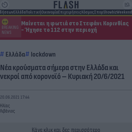
ιδήσεων
Ελλάδα
Πολιτική
Οικονομία
Επιχειρήσεις
Κόσμος
Σπορ
Showbiz
Weekend
Μαίνεται η φωτιά στο Στεφάνι Κορινθίας
BREAKING
- Ήχησε το 112 στην περιοχή
NEWS
Ελλάδα
lockdown
Νέα κρούσματα σήμερα στην Ελλάδα και
νεκροί από κορονοϊό – Κυριακή 20/6/2021
20.06.2021 17:44
Ηλίας
Λιβάνιος
Κάνε κλικ και δες περισσότερο