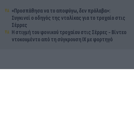
«Προσπάθησα να το αποφύγω, δεν πρόλαβα»:
Συγκινεί ο οδηγός της νταλίκας για το τροχαίο στις
Σέρρες
Η στιγμή του φονικού τροχαίου στις Σέρρες - Βίντεο
ντοκουμέντο από τη σύγκρουση ΙΧ με φορτηγό