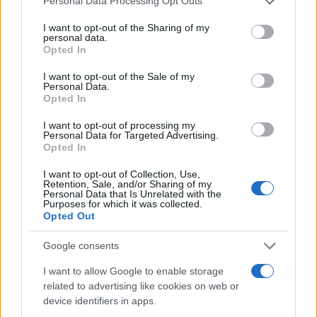
Personal Data Processing Opt Outs
services and may gather and store information including but
not limited to your visit or usage behaviour. You may click to
I want to opt-out of the Sharing of my
personal data.
grant or deny consent to Google and its third-party tags to
Opted In
use your data for below specified purposes in below Google
consent section.
I want to opt-out of the Sale of my
Personal Data.
Opted In
I want to opt-out of processing my
Personal Data for Targeted Advertising.
Opted In
I want to opt-out of Collection, Use,
Retention, Sale, and/or Sharing of my
Personal Data that Is Unrelated with the
Purposes for which it was collected.
Opted Out
Google consents
Οι νέοι θάνατοι ασθενών με COVID-19 είναι
I want to allow Google to enable storage
14, ενώ από την έναρξη της επιδημίας έχουν
related to advertising like cookies on web or
καταγραφεί συνολικά 12.548 θάνατοι.Το
device identifiers in apps.