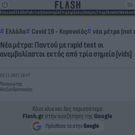
ιδήσεων
Ελλάδα
Πολιτική
Οικονομία
Επιχειρήσεις
Κόσμος
Σπορ
Showbiz
Weekend
Ελλάδα
Covid 19 - Κορονοϊός
νέα μέτρα (not 
Νέα μέτρα: Παντού με rapid test οι
ανεμβολίαστοι εκτός από τρία σημεία [vids]
02.11.2021 18:47
Παναγιώτης
Αλεξανδρόπουλος
Κάνε κλικ και δες περισσότερο
Flash.gr
στην αναζήτηση της
Google