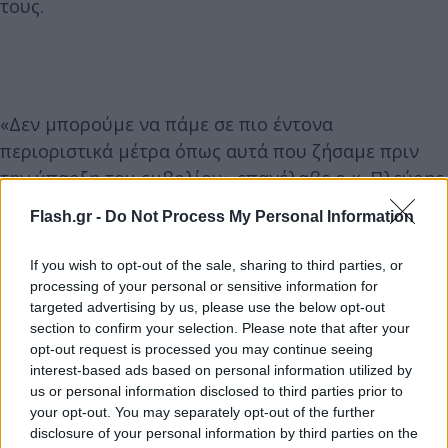
τους.
«Δεν μπορούμε να πάμε σε πιο έντονα
περιοριστικά μέτρα όπως αυτά που ζήσαμε πριν
την ύπαρξη του εμβολίου» επανέλαβε ο κ. Πλεύρης
και τόνισε: «Θα επεκτείνουμε την καμπάνια για τον
Flash.gr -
Do Not Process My Personal Information
εμβολιασμό με συνεχείς ενημερώσεις από τα ΜΜΕ,
αλλά και με σποτ που θα υπάρξουν και θα
If you wish to opt-out of the sale, sharing to third parties, or
αναφέρονται σε επιστημονικά στοιχεία». Το
processing of your personal or sensitive information for
targeted advertising by us, please use the below opt-out
τελευταίο διάστημα υπήρχαν πληροφορίες πως η
section to confirm your selection. Please note that after your
κυβέρνηση ετοιμάζει καμπάνια με SMS προς τους
opt-out request is processed you may continue seeing
ανεμβολίαστους που διαθέτουν άυλη
interest-based ads based on personal information utilized by
συνταγογράφηση.
us or personal information disclosed to third parties prior to
your opt-out. You may separately opt-out of the further
disclosure of your personal information by third parties on the