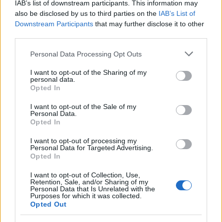
«Θα πρέπει να υπάρξει και μια προσαρμογή στα
IAB’s list of downstream participants. This information may
also be disclosed by us to third parties on the
IAB’s List of
νέα δεδομένα με περιορισμούς που θα αφορούν
Downstream Participants
that may further disclose it to other
τους συμπολίτες μας που επιλέγουν να μην
third parties.
εμβολιαστούν γιατί αυτοί κινδυνεύουν
Please note that this website/app uses one or more Google
Personal Data Processing Opt Outs
περισσότερο» σημείωσε.
services and may gather and store information including but
not limited to your visit or usage behaviour. You may click to
I want to opt-out of the Sharing of my
personal data.
Τι προβλέπουν τα νέα μέτρα που εφαρμόζονται
grant or deny consent to Google and its third-party tags to
Opted In
use your data for below specified purposes in below Google
από το Σάββατο
consent section.
I want to opt-out of the Sale of my
Personal Data.
Opted In
Έτσι, με νέα ΚΥΑ, από το Σάββατο, θα
I want to opt-out of processing my
εφαρμοστούν επιπλέον τα παρακάτω μέτρα
Personal Data for Targeted Advertising.
Opted In
προσαρμογής:
I want to opt-out of Collection, Use,
Retention, Sale, and/or Sharing of my
Υποχρέωση για δυο τεστ (rapid ή μοριακό)
Personal Data that Is Unrelated with the
Purposes for which it was collected.
σε όλους τους ανεμβολίαστους για την
Opted Out
προσέλευση στη δουλειά,