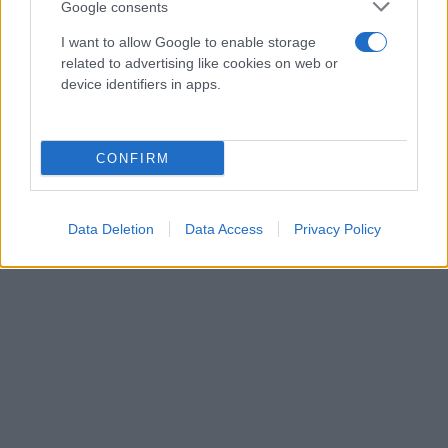
περιλαμβανομένων και των κληρικών στις
Google consents
εκκλησίες.
I want to allow Google to enable storage
related to advertising like cookies on web or
Η πρόσβαση σε δημόσιες υπηρεσίες,
device identifiers in apps.
τράπεζες, σε όλους τους μεικτούς χώρους,
στα εμπορικά καταστήματα και σε άλλες
δραστηριότητες που δεν θεωρούνται
CONFIRM
αναγκαίες θα γίνεται υποχρεωτικά με PCR
μοριακό τεστ.
Data Deletion
Data Access
Privacy Policy