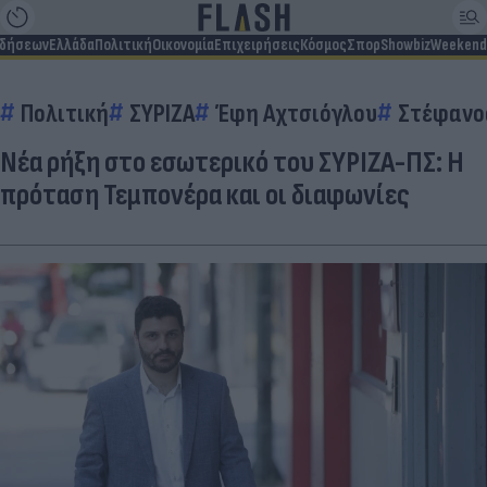
ιδήσεων
Ελλάδα
Πολιτική
Οικονομία
Επιχειρήσεις
Κόσμος
Σπορ
Showbiz
Weekend
Πολιτική
ΣΥΡΙΖΑ
Έφη Αχτσιόγλου
Στέφανο
Νέα ρήξη στο εσωτερικό του ΣΥΡΙΖΑ-ΠΣ: Η
πρόταση Τεμπονέρα και οι διαφωνίες