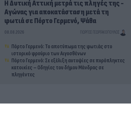
Η Δυτική Αττική μετρά τις πληγές της -
Αγώνας για αποκατάσταση μετά τη
φωτιά σε Πόρτο Γερμενό, Ψάθα
08.08.2026
ΓΙΏΡΓΟΣ ΓΕΩΡΓΑΚΌΠΟΥΛΟΣ
Πόρτο Γερμενό: Το αποτύπωμα της φωτιάς στο
ιστορικό φρούριο των Αιγοσθένων
Πόρτο Γερμενό: Σε εξέλιξη αυτοψίες σε πυρόπληκτες
κατοικίες – Οδηγίες του δήμου Μάνδρας σε
πληγέντες