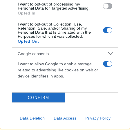
I want to opt-out of processing my
πρόσωπα είτε της Έφης Αχτσιόγλου αλλά κυρίως
Personal Data for Targeted Advertising.
του
Στέφανου Κασσελάκη
που αποδεικνύεται από
Opted In
την κοινωνία, εγώ παίρνω το μήνυμα της
I want to opt-out of Collection, Use,
κοινωνίας, δεν θα το πω εγώ, δείχνει τη
Retention, Sale, and/or Sharing of my
Personal Data that Is Unrelated with the
δυνατότητα ότι μπορεί να προχωρήσει” ανέφερε
Purposes for which it was collected.
Opted Out
μεταξύ άλλων.
Google consents
I want to allow Google to enable storage
related to advertising like cookies on web or
device identifiers in apps.
CONFIRM
Data Deletion
Data Access
Privacy Policy