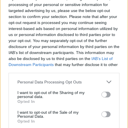
processing of your personal or sensitive information for
τις προτάσεις, η ΡΕΝΕ θα δώσει τη στήριξη του,
targeted advertising by us, please use the below opt-out
ειδάλλως θα επανακαθορίσουν τη θέση τους ενόψει
section to confirm your selection. Please note that after your
των εκλογών της Κυριακής.
opt-out request is processed you may continue seeing
interest-based ads based on personal information utilized by
us or personal information disclosed to third parties prior to
Την ίδια ώρα, αποστάσεις παίρνουν στελέχη της
your opt-out. You may separately opt-out of the further
Τάσης, κατηγορώντας τον Διονύση Τεμπονέρα για
disclosure of your personal information by third parties on the
IAB’s list of downstream participants. This information may
“προσωπική ατζέντα”, υποστηρίζοντας ότι δεν
also be disclosed by us to third parties on the
IAB’s List of
έχουν υπάρξει συλλογικές αποφάσεις και πως ο
Downstream Participants
that may further disclose it to other
καθένας ψηφίζει κατά βούληση.
third parties.
Please note that this website/app uses one or more Google
Personal Data Processing Opt Outs
Στο μεταξύ, σε συνέντευξη του στο mega, ο Πάνος
services and may gather and store information including but
not limited to your visit or usage behaviour. You may click to
I want to opt-out of the Sharing of my
Ρήγας δήλωσε ότι δεν έχει πάρει δημόσια θέση
personal data.
grant or deny consent to Google and its third-party tags to
υπέρ κάποιου υποψηφίου, υποστηρίζοντας ότι την
Opted In
use your data for below specified purposes in below Google
επόμενη ημέρα οι πολιτικές του κόμματος είναι
consent section.
I want to opt-out of the Sale of my
Personal Data.
αυτές που θα παίξουν ρόλο, ενώ προκρίνει την
Opted In
ενότητα του ΣΥΡΙΖΑ-ΠΣ. “Νομίζω ότι και τα