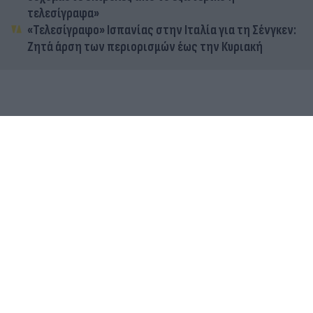
τελεσίγραφα»
«Τελεσίγραφο» Ισπανίας στην Ιταλία για τη Σένγκεν:
Ζητά άρση των περιορισμών έως την Κυριακή