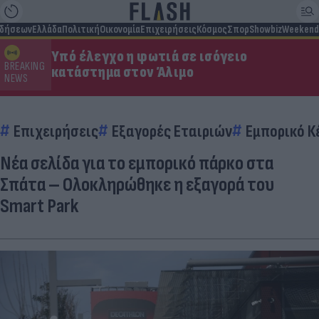
ιδήσεων
Ελλάδα
Πολιτική
Οικονομία
Επιχειρήσεις
Κόσμος
Σπορ
Showbiz
Weekend
Υπό έλεγχο η φωτιά σε ισόγειο
BREAKING
κατάστημα στον Άλιμο
NEWS
Επιχειρήσεις
Εξαγορές Εταιριών
Εμπορικό Κ
Νέα σελίδα για το εμπορικό πάρκο στα
Σπάτα – Ολοκληρώθηκε η εξαγορά του
Smart Park