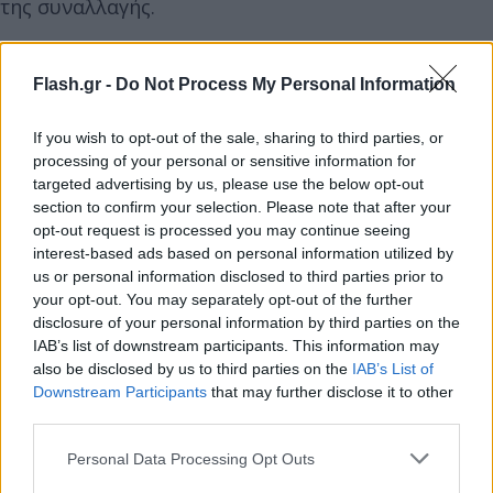
της συναλλαγής.
Από την πλευρά, της, η Trade Estates, θυγατρική
Flash.gr -
Do Not Process My Personal Information
του ομίλου Fourlis, ανακοίνωσε ότι προχώρησε
σήμερα στην υπογραφή δεσμευτικής συμφωνίας με
If you wish to opt-out of the sale, sharing to third parties, or
την Reds Α.Ε. για την αγορά του 100% των μετοχών
processing of your personal or sensitive information for
targeted advertising by us, please use the below opt-out
της «ΓΥΑΛΟΥ ΜΟΝΟΠΡΟΣΩΠΗ ΑΝΩΝΥΜΗ ΕΤΑΙΡEΙΑ
section to confirm your selection. Please note that after your
ΕΜΠΟΡΙΚΩΝ ΤΟΥΡΙΣΤΙΚΩΝ ΔΡΑΣΤΗΡΙΟΤΗΤΩΝ &
opt-out request is processed you may continue seeing
ΕΚΜΕΤΑΛΛΕΥΣΗΣ ΑΚΙΝΗΤΩΝ» (η «ΓΥΑΛΟΥ Μ.Α.Ε.»)
interest-based ads based on personal information utilized by
ιδιοκτήτριας και διαχειρίστριας του Smart Park.
us or personal information disclosed to third parties prior to
your opt-out. You may separately opt-out of the further
disclosure of your personal information by third parties on the
IAB’s list of downstream participants. This information may
also be disclosed by us to third parties on the
IAB’s List of
Downstream Participants
that may further disclose it to other
third parties.
Please note that this website/app uses one or more Google
Personal Data Processing Opt Outs
services and may gather and store information including but