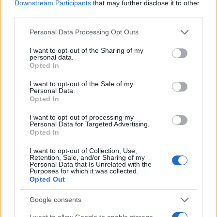
Downstream Participants
that may further disclose it to other
third parties.
Please note that this website/app uses one or more Google
Personal Data Processing Opt Outs
services and may gather and store information including but
not limited to your visit or usage behaviour. You may click to
I want to opt-out of the Sharing of my
personal data.
grant or deny consent to Google and its third-party tags to
Opted In
use your data for below specified purposes in below Google
consent section.
I want to opt-out of the Sale of my
Personal Data.
Opted In
I want to opt-out of processing my
Personal Data for Targeted Advertising.
Opted In
I want to opt-out of Collection, Use,
Retention, Sale, and/or Sharing of my
Personal Data that Is Unrelated with the
Purposes for which it was collected.
Opted Out
Google consents
I want to allow Google to enable storage