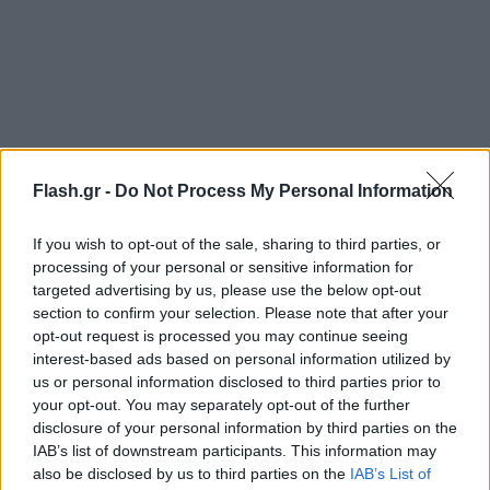
Flash.gr -
Do Not Process My Personal Information
Η Νότιγχαμ Φόρεστ δαπάνησε 9 εκατομμύρια ευρώ
για να κάνει δικό της τον 30χρονο χαφ, ο οποίος
If you wish to opt-out of the sale, sharing to third parties, or
processing of your personal or sensitive information for
αποχωρεί από τους «μπεργκαμάσκι» μετά από μια
targeted advertising by us, please use the below opt-out
εξαετία.
section to confirm your selection. Please note that after your
opt-out request is processed you may continue seeing
interest-based ads based on personal information utilized by
us or personal information disclosed to third parties prior to
your opt-out. You may separately opt-out of the further
disclosure of your personal information by third parties on the
IAB’s list of downstream participants. This information may
also be disclosed by us to third parties on the
IAB’s List of