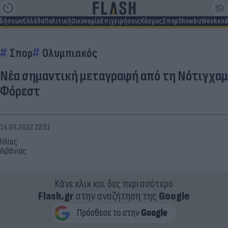
ιδήσεων
Ελλάδα
Πολιτική
Οικονομία
Επιχειρήσεις
Κόσμος
Σπορ
Showbiz
Weekend
Σπορ
Ολυμπιακός
Νέα σημαντική μεταγραφή από τη Νότιγχαμ
Φόρεστ
14.08.2022 22:51
Ηλίας
Λιβάνιος
Κάνε κλικ και δες περισσότερο
Flash.gr
στην αναζήτηση της
Google