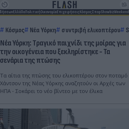
ιδήσεων
Ελλάδα
Πολιτική
Οικονομία
Επιχειρήσεις
Κόσμος
Σπορ
Showbiz
Weekend
Κόσμος
Νέα Υόρκη
συντριβή ελικοπτέρου
S
Νέα Υόρκη: Tραγικό παιχνίδι της μοίρας για
την οικογένεια που ξεκληρίστηκε - Τα
σενάρια της πτώσης
Τα αίτια της πτώσης του ελικοπτέρου στον ποταμό
Χάντσον της Νέας Υόρκης αναζητούν οι Αρχές των
ΗΠΑ - Σοκάρει το νέο βίντεο με τον έλικα