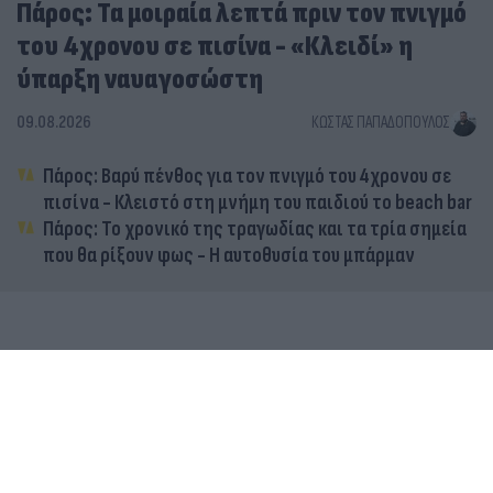
Πάρος: Τα μοιραία λεπτά πριν τον πνιγμό
του 4χρονου σε πισίνα - «Κλειδί» η
ύπαρξη ναυαγοσώστη
09.08.2026
ΚΏΣΤΑΣ ΠΑΠΑΔΌΠΟΥΛΟΣ
Πάρος: Βαρύ πένθος για τον πνιγμό του 4χρονου σε
πισίνα - Κλειστό στη μνήμη του παιδιού το beach bar
Πάρος: Το χρονικό της τραγωδίας και τα τρία σημεία
που θα ρίξουν φως - Η αυτοθυσία του μπάρμαν