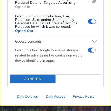
Ένας άλλος εμπειρογνώμονας δήλωσε στο Fox 5 ότι
Personal Data for Targeted Advertising.
Opted In
στην περίπτωση που τα πτερύγια του στροφείου
που αποκόπτονταν έκοβαν τον ουραίο βραχίονα
I want to opt-out of Collection, Use,
Retention, Sale, and/or Sharing of my
του αεροσκάφους, η πτήση δεν θα μπορούσε να
Personal Data that Is Unrelated with the
Purposes for which it was collected.
ανακτηθεί. «Το αεροσκάφος ήταν καταδικασμένο.
Opted Out
Δεν υπάρχει καμία πιθανότητα το αεροσκάφος
αυτό να είχε πραγματοποιήσει ποτέ μια κανονικού
Google consents
τύπου προσγείωση. Θα συντριβόταν», δήλωσε στο
I want to allow Google to enable storage
αμερικανικό τηλεοπτικό κανάλι.
related to advertising like cookies on web or
device identifiers in apps.
CONFIRM
Data Deletion
Data Access
Privacy Policy