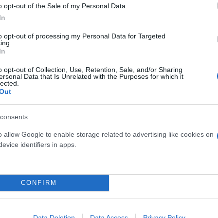
o opt-out of the Sale of my Personal Data.
In
to opt-out of processing my Personal Data for Targeted
ing.
In
o opt-out of Collection, Use, Retention, Sale, and/or Sharing
ersonal Data that Is Unrelated with the Purposes for which it
ους επιτυχόντες στις
lected.
Out
 τύπου αστυνομική ταυτότητα
consents
o allow Google to enable storage related to advertising like cookies on
evice identifiers in apps.
CONFIRM
Συντακτική
Ομάδα
Flash.gr
Data Deletion
Data Access
Privacy Policy