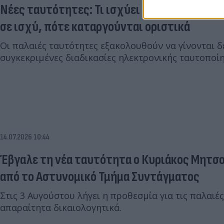
Νέες ταυτότητες: Τι ισχύει τελικά με τις π
σε ισχύ, πότε καταργούνται οριστικά
Οι παλαιές ταυτότητες εξακολουθούν να γίνονται δ
συγκεκριμένες διαδικασίες ηλεκτρονικής ταυτοπο
14.07.2026 10:44
Έβγαλε τη νέα ταυτότητα ο Κυριάκος Μητσ
από το Αστυνομικό Τμήμα Συντάγματος
Στις 3 Αυγούστου λήγει η προθεσμία για τις παλαιέ
απαραίτητα δικαιολογητικά.