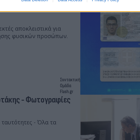
αλιές - Πού παραμένουν
εκτές αποκλειστικά για
ίησης φυσικών προσώπων.
Συντακτική
Ομάδα
Flash.gr
οτάκης - Φωτογραφίες
ς ταυτότητες - Όλα τα