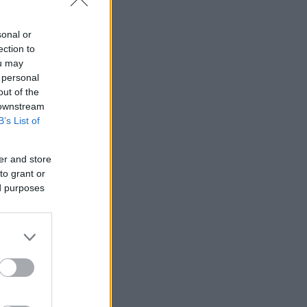
sonal or
ection to
ou may
 personal
out of the
 downstream
B’s List of
er and store
to grant or
ed purposes