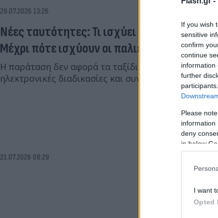
Flash.gr -
29.07.2026 13:26
If you wish 
Νέες ταυτότητες: Τι ισχύει για όσους δεν 
sensitive in
Μέχρι πότε ισχύουν οι παλιές
confirm you
continue se
Η παράταση δεν αφορά τα ταξίδια στο εξωτερικό, 
information 
further disc
ηλεκτρονικές διαδικασίες και συναλλαγές στην Ελλ
participants
Downstream 
Please note
information 
deny consent
in below Go
21.07.2026 08:29
Persona
I want t
Opted 