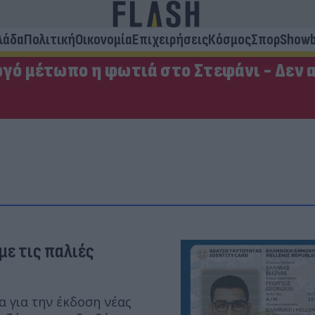
λάδα
Πολιτική
Οικονομία
Επιχειρήσεις
Κόσμος
Σπορ
Showb
ργό μέτωπο η φωτιά στο Στεφάνι - Δεν 
με τις παλιές
α για την έκδοση νέας