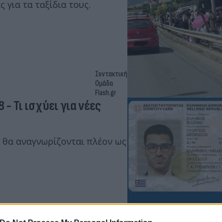
 για τα ταξίδια τους.
Συντακτική
Ομάδα
Flash.gr
- Τι ισχύει για νέες
ν θα αναγνωρίζονται πλέον ως