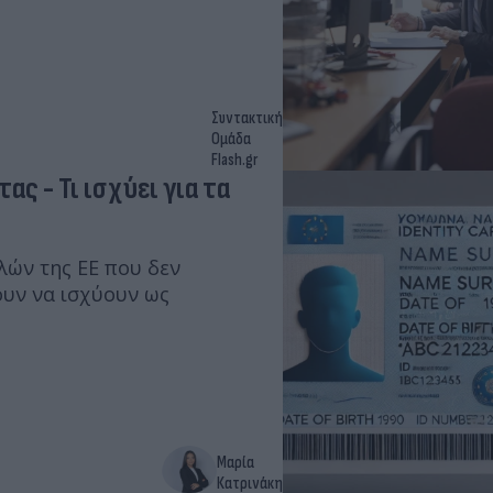
Συντακτική
Ομάδα
Flash.gr
ας - Τι ισχύει για τα
λών της ΕΕ που δεν
υν να ισχύουν ως
Μαρία
Κατρινάκη