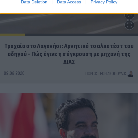
Data Deletion
Data Access
Privacy Policy
Τροχαίο στο Λαγονήσι: Αρνητικό το αλκοτέστ του
οδηγού - Πώς έγινε η σύγκρουση με μηχανή της
ΔΙΑΣ
09.08.2026
ΓΙΏΡΓΟΣ ΓΕΩΡΓΑΚΌΠΟΥΛΟΣ