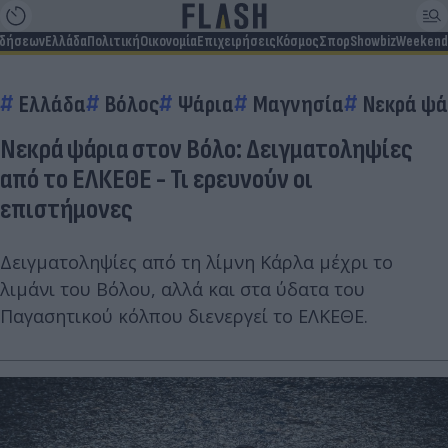
ιδήσεων
Ελλάδα
Πολιτική
Οικονομία
Επιχειρήσεις
Κόσμος
Σπορ
Showbiz
Weekend
Ελλάδα
Βόλος
Ψάρια
Μαγνησία
Νεκρά ψά
Νεκρά ψάρια στον Βόλο: Δειγματοληψίες
από το ΕΛΚΕΘΕ - Τι ερευνούν οι
επιστήμονες
Δειγματοληψίες από τη λίμνη Κάρλα μέχρι το
λιμάνι του Βόλου, αλλά και στα ύδατα του
Παγασητικού κόλπου διενεργεί το ΕΛΚΕΘΕ.