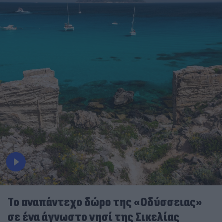
To αναπάντεχο δώρο της «Οδύσσειας»
σε ένα άγνωστο νησί της Σικελίας