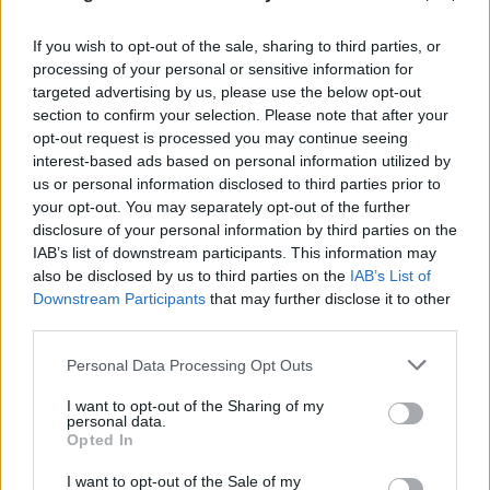
If you wish to opt-out of the sale, sharing to third parties, or
processing of your personal or sensitive information for
targeted advertising by us, please use the below opt-out
section to confirm your selection. Please note that after your
opt-out request is processed you may continue seeing
interest-based ads based on personal information utilized by
us or personal information disclosed to third parties prior to
Πάρος: Τα μοιραία λεπτά πριν τον πνιγμό
your opt-out. You may separately opt-out of the further
disclosure of your personal information by third parties on the
του 4χρονου σε πισίνα - «Κλειδί» η
IAB’s list of downstream participants. This information may
ύπαρξη ναυαγοσώστη
also be disclosed by us to third parties on the
IAB’s List of
Downstream Participants
that may further disclose it to other
09.08.2026
ΚΏΣΤΑΣ ΠΑΠΑΔΌΠΟΥΛΟΣ
third parties.
Please note that this website/app uses one or more Google
Personal Data Processing Opt Outs
Πάρος: Βαρύ πένθος για τον πνιγμό του 4χρονου σε
services and may gather and store information including but
πισίνα - Κλειστό στη μνήμη του παιδιού το beach bar
not limited to your visit or usage behaviour. You may click to
I want to opt-out of the Sharing of my
Πάρος: Το χρονικό της τραγωδίας και τα τρία σημεία
personal data.
grant or deny consent to Google and its third-party tags to
Opted In
που θα ρίξουν φως - Η αυτοθυσία του μπάρμαν
use your data for below specified purposes in below Google
consent section.
I want to opt-out of the Sale of my