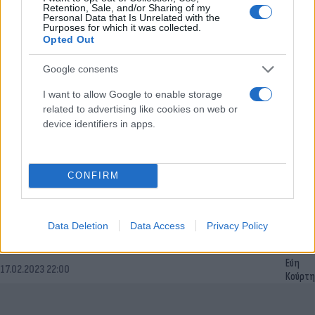
Retention, Sale, and/or Sharing of my
Αγγελική
Personal Data that Is Unrelated with the
13.06.2023 13:55
Purposes for which it was collected.
Γιαννακού
Opted Out
Google consents
I want to allow Google to enable storage
related to advertising like cookies on web or
device identifiers in apps.
CONFIRM
Θεσσαλονίκη: Τι έδειξε η νεκροψία για τον
Data Deletion
Data Access
Privacy Policy
θάνατο του 2,5 ετών κοριτσιού από τη Νιγηρία
Εύη
17.02.2023 22:00
Κούρτη