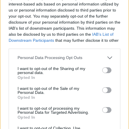
interest-based ads based on personal information utilized by
us or personal information disclosed to third parties prior to
your opt-out. You may separately opt-out of the further
disclosure of your personal information by third parties on the
Κομοτηνή: Δύο άνδρες νεκροί σε διαμέρισμα – Τι
IAB’s list of downstream participants. This information may
εξετάζουν οι Αρχές
also be disclosed by us to third parties on the
IAB’s List of
Downstream Participants
that may further disclose it to other
Εύη
25.07.2023 22:22
third parties.
Κούρτη
Please note that this website/app uses one or more Google
Personal Data Processing Opt Outs
services and may gather and store information including but
not limited to your visit or usage behaviour. You may click to
I want to opt-out of the Sharing of my
personal data.
grant or deny consent to Google and its third-party tags to
Opted In
use your data for below specified purposes in below Google
consent section.
I want to opt-out of the Sale of my
Personal Data.
Opted In
I want to opt-out of processing my
Personal Data for Targeted Advertising.
Opted In
Ημαθία: Τι έδειξε η νεκροψία του 7χρονου
I want to opt-out of Collection, Use,