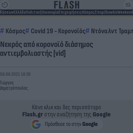
ιδήσεων
Ελλάδα
Πολιτική
Οικονομία
Επιχειρήσεις
Κόσμος
Σπορ
Showbiz
Weekend
Κόσμος
Covid 19 - Κορονοϊός
Ντόναλντ Τραμ
Νεκρός από κορονοϊό διάσημος
αντιεμβολιαστής [vid]
08.08.2021 18:30
Γιώργος
Δημητρόπουλος
Κάνε κλικ και δες περισσότερο
Flash.gr
στην αναζήτηση της
Google