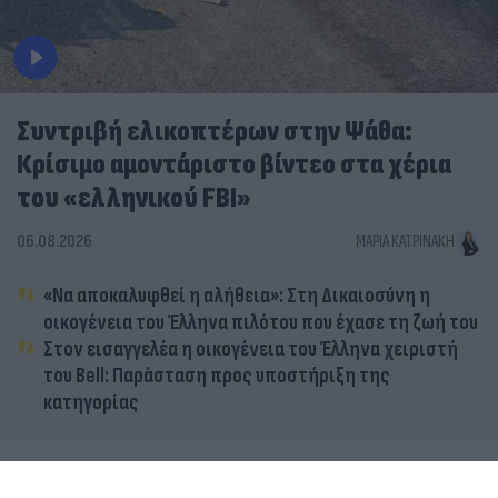
Συντριβή ελικοπτέρων στην Ψάθα:
Κρίσιμο αμοντάριστο βίντεο στα χέρια
του «ελληνικού FBI»
06.08.2026
ΜΑΡΊΑ ΚΑΤΡΙΝΆΚΗ
«Να αποκαλυφθεί η αλήθεια»: Στη Δικαιοσύνη η
οικογένεια του Έλληνα πιλότου που έχασε τη ζωή του
Στον εισαγγελέα η οικογένεια του Έλληνα χειριστή
του Bell: Παράσταση προς υποστήριξη της
κατηγορίας