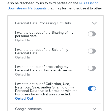
also be disclosed by us to third parties on the
IAB’s List of
Downstream Participants
that may further disclose it to other
third parties.
Please note that this website/app uses one or more Google
Personal Data Processing Opt Outs
services and may gather and store information including but
not limited to your visit or usage behaviour. You may click to
I want to opt-out of the Sharing of my
personal data.
grant or deny consent to Google and its third-party tags to
Opted In
use your data for below specified purposes in below Google
consent section.
I want to opt-out of the Sale of my
Personal Data.
Opted In
I want to opt-out of processing my
Personal Data for Targeted Advertising.
Opted In
I want to opt-out of Collection, Use,
Retention, Sale, and/or Sharing of my
Personal Data that Is Unrelated with the
Χρησιμοποιούσε τα κοινωνικά δίκτυα και έγραφε:
Purposes for which it was collected.
«Γιατί να πάρετε ένα εμβόλιο που προωθείται από
Opted Out
ανθρώπους που είπαν ψέματα για τις μάσκες».
Google consents