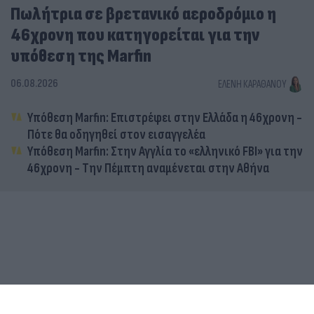
Πωλήτρια σε βρετανικό αεροδρόμιο η
46χρονη που κατηγορείται για την
υπόθεση της Marfin
06.08.2026
ΕΛΈΝΗ ΚΑΡΑΘΆΝΟΥ
Υπόθεση Marfin: Επιστρέφει στην Ελλάδα η 46χρονη -
Πότε θα οδηγηθεί στον εισαγγελέα
Υπόθεση Marfin: Στην Αγγλία το «ελληνικό FBI» για την
46χρονη - Την Πέμπτη αναμένεται στην Αθήνα