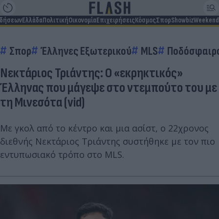
ιδήσεων
Ελλάδα
Πολιτική
Οικονομία
Επιχειρήσεις
Κόσμος
Σπορ
Showbiz
Weekend
Σπορ
Έλληνες Εξωτερικού
MLS
Ποδόσφαιρ
Νεκτάριος Τριάντης: Ο «εκρηκτικός»
Έλληνας που μάγεψε στο ντεμπούτο του με
τη Μινεσότα (vid)
Με γκολ από το κέντρο και μια ασίστ, ο 22χρονος
διεθνής Νεκτάριος Τριάντης συστήθηκε με τον πιο
εντυπωσιακό τρόπο στο MLS.