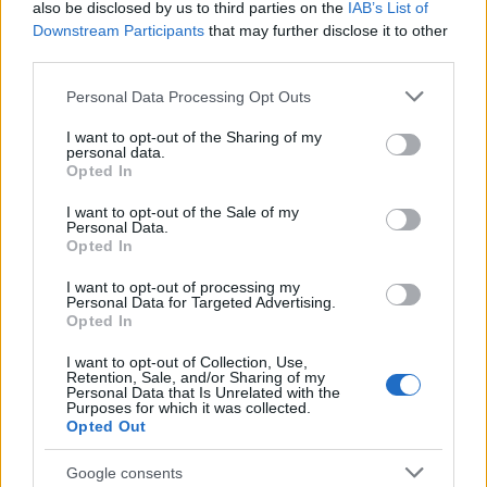
also be disclosed by us to third parties on the
IAB’s List of
Downstream Participants
that may further disclose it to other
third parties.
Please note that this website/app uses one or more Google
Personal Data Processing Opt Outs
services and may gather and store information including but
not limited to your visit or usage behaviour. You may click to
I want to opt-out of the Sharing of my
personal data.
grant or deny consent to Google and its third-party tags to
Opted In
use your data for below specified purposes in below Google
consent section.
I want to opt-out of the Sale of my
Personal Data.
Opted In
I want to opt-out of processing my
Personal Data for Targeted Advertising.
Opted In
I want to opt-out of Collection, Use,
Retention, Sale, and/or Sharing of my
Personal Data that Is Unrelated with the
Purposes for which it was collected.
Opted Out
Google consents