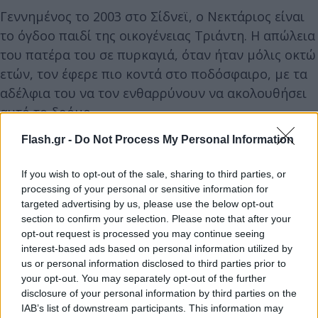
Γεννημένος το 2003 στο Σίδνεϊ, ο Νεκτάριος είναι
το όγδοο παιδί της οικογένειας Τριάντη. Η απώλεια
του πατέρα του σε πυρκαγιά, όταν ήταν μόλις οκτώ
ετών, τον έφερε πιο κοντά στο ποδόσφαιρο, με τα
αδέλφια του να τον ενθαρρύνουν να ακολουθήσει
αυτό το δρόμο.
Flash.gr -
Do Not Process My Personal Information
Ξεκίνησε από την Κάντερμπερi Τζούνιορ FC και το
2020 έκανε το άλμα στην A-League με τη Γουέστερν
If you wish to opt-out of the sale, sharing to third parties, or
processing of your personal or sensitive information for
Σίδνεϊ Γουόντερερς. Το 2022 μετακόμισε στη
targeted advertising by us, please use the below opt-out
Σέντραλ Κόουστ Μάρινερς, όπου με 23 συμμετοχές
section to confirm your selection. Please note that after your
συνέβαλε στην κατάκτηση του πρωταθλήματος. Η
opt-out request is processed you may continue seeing
πορεία του τον έφερε στην Ευρώπη για λογαριασμό
interest-based ads based on personal information utilized by
us or personal information disclosed to third parties prior to
της Σάντερλαντ, πριν παραχωρηθεί δανεικός στη
your opt-out. You may separately opt-out of the further
Χιμπέρνιαν, όπου αγωνίστηκε σε 50 αγώνες με 3
disclosure of your personal information by third parties on the
γκολ και 6 ασίστ.
IAB’s list of downstream participants. This information may