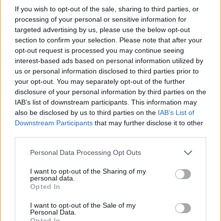
If you wish to opt-out of the sale, sharing to third parties, or
processing of your personal or sensitive information for
targeted advertising by us, please use the below opt-out
section to confirm your selection. Please note that after your
opt-out request is processed you may continue seeing
interest-based ads based on personal information utilized by
us or personal information disclosed to third parties prior to
your opt-out. You may separately opt-out of the further
disclosure of your personal information by third parties on the
IAB’s list of downstream participants. This information may
also be disclosed by us to third parties on the
IAB’s List of
Downstream Participants
that may further disclose it to other
Όπως ακριβώς και στην τελευταία γενιά του Astra,
third parties.
έτσι και εδώ υιοθετήθηκε η φιλοσοφία «Detox to
Please note that this website/app uses one or more Google
Personal Data Processing Opt Outs
the max», με το σύστημα πλοήγησης να προσφέρει
services and may gather and store information including but
not limited to your visit or usage behaviour. You may click to
I want to opt-out of the Sharing of my
συνδεδεμένες υπηρεσίες, αναγνώριση φυσικής
personal data.
grant or deny consent to Google and its third-party tags to
ομιλίας με την εντολή «Hey Opel» και ενημερώσεις
Opted In
use your data for below specified purposes in below Google
over-the-air. Επιπλέον, η απεικόνιση των
consent section.
I want to opt-out of the Sale of my
Personal Data.
πληροφοριών από τα συστήματα πλοήγησης και
Opted In