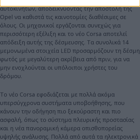
αυτοκινήτων, αποδεικνύοντας την αποστολή της
Opel να καθιστά τις καινοτομίες διαθέσιμες σε
όλους. Οι μηχανικοί εργάζονται συνεχώς για
περισσότερη εξέλιξη και το νέο Corsa αποτελεί
απόδειξη αυτής της δέσμευσης. Τα συνολικά 14
μεμονωμένα στοιχεία LED προσαρμόζουν τη δέσμη
φωτός με μεγαλύτερη ακρίβεια από πριν, για να
μην ενοχλούνται οι υπόλοιποι χρήστες του
δρόμου.
Το νέο Corsa εφοδιάζεται με πολλά ακόμα
υπερσύγχρονα συστήματα υποβοήθησης, που
κάνουν την οδήγηση πιο ξεκούραστη και πιο
ασφαλή, όπως το σύστημα πλευρικής προστασίας
και η νέα πανοραμική κάμερα οπισθοπορείας
υψηλής ανάλυσης. Πολλά από αυτά τα ηλεκτρονικά