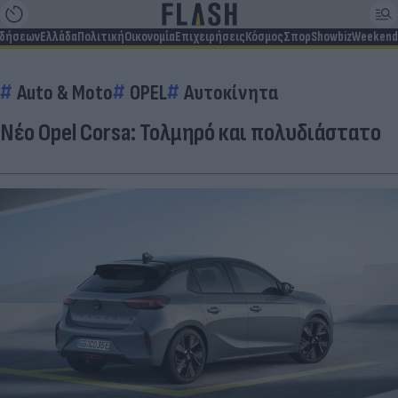
ιδήσεων
Ελλάδα
Πολιτική
Οικονομία
Επιχειρήσεις
Κόσμος
Σπορ
Showbiz
Weekend
Auto & Moto
OPEL
Αυτοκίνητα
Νέο Opel Corsa: Τολμηρό και πολυδιάστατο