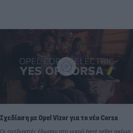
Σχεδίαση με Opel Vizor για το νέο Corsa
Οι σχεδιαστές έδωσαν στο μικρό best seller ακόμα