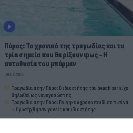
Πάρος: Το χρονικό της τραγωδίας και τα
τρία σημεία που θα ρίξουν φως - Η
αυτοθυσία του μπάρμαν
08.08.2026
Τραγωδία στην Πάρο: Ο ιδιοκτήτης του beach bar είχε
δηλωθεί ως ναυαγοσώστης
Τραγωδία στην Πάρο: Πνίγηκε 4χρονο παιδί σε πισίνα
– Προσήχθησαν γονείς και ιδιοκτήτης