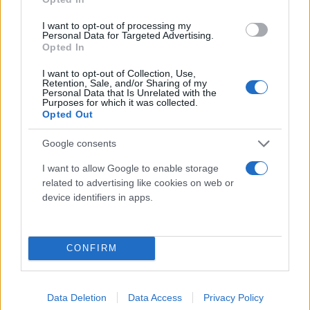
πολυμέσων στην έγχρωμη οθόνη αφής 10 ιντσών,
όπως και στην οθόνη πληροφόρησης οδηγού, έγινε
I want to opt-out of processing my
Personal Data for Targeted Advertising.
ακόμα πιο ευκρινής, ώστε όλες οι σημαντικές
Opted In
πληροφορίες να είναι εμφανείς σε κλάσματα
I want to opt-out of Collection, Use,
δευτερολέπτου. Ένα ακόμη στοιχείο άνεσης του
Retention, Sale, and/or Sharing of my
Personal Data that Is Unrelated with the
νέου Opel Corsa είναι η δυνατότητα ασύρματης
Purposes for which it was collected.
Opted Out
σύνδεσης ενός συμβατού smartphone στο
σύστημα πολυμέσων, μέσω του Apple CarPlay και
Google consents
του Android Auto,αλλά και η δυνατότητα
I want to allow Google to enable storage
ασύρματης φόρτισής του.
related to advertising like cookies on web or
device identifiers in apps.
Φωτιστικά σώματα τεχνολογίας Intelli-Lux
LED matrix με 14 στοιχεία LED
CONFIRM
Το 2019, το Corsa εισήγαγε την προσαρμοζόμενη
αντιθαμβωτική τεχνολογία φωτισμού Intelli-Lux
Data Deletion
Data Access
Privacy Policy
LED matrix στην κατηγορία των μικρών