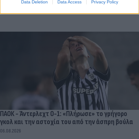
Data Deletion
Data Access
Privacy Policy
ΠΑΟΚ - Άντερλεχτ 0-1: «Πλήρωσε» το γρήγορο
γκολ και την αστοχία του από την άσπρη βούλα
06.08.2026