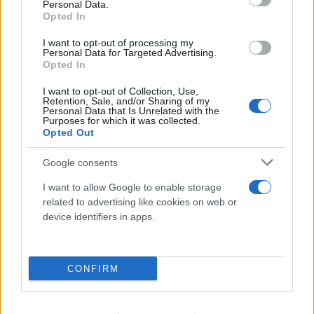
Personal Data.
Opted In
I want to opt-out of processing my
Personal Data for Targeted Advertising.
Opted In
I want to opt-out of Collection, Use,
Η χαμηλή στάθμη του Δούναβη στη
Retention, Sale, and/or Sharing of my
Personal Data that Is Unrelated with the
Βουλγαρία αποκάλυψε τη γέφυρα του
Purposes for which it was collected.
Opted Out
Μεγάλου Κωνσταντίνου
06.08.2026
Google consents
I want to allow Google to enable storage
related to advertising like cookies on web or
device identifiers in apps.
CONFIRM