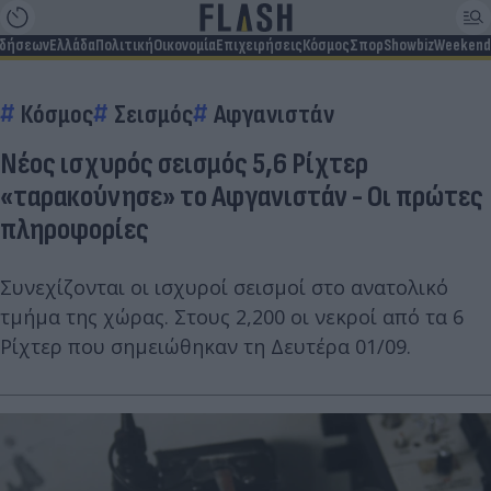
ιδήσεων
Ελλάδα
Πολιτική
Οικονομία
Επιχειρήσεις
Κόσμος
Σπορ
Showbiz
Weekend
Κόσμος
Σεισμός
Αφγανιστάν
Νέος ισχυρός σεισμός 5,6 Ρίχτερ
«ταρακούνησε» το Αφγανιστάν - Οι πρώτες
πληροφορίες
Συνεχίζονται οι ισχυροί σεισμοί στο ανατολικό
τμήμα της χώρας. Στους 2,200 οι νεκροί από τα 6
Ρίχτερ που σημειώθηκαν τη Δευτέρα 01/09.