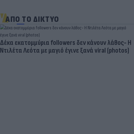
ΑΠΟ ΤΟ ΔΙΚΤΥΟ
άθος- Η
photos)
Τουρκία: Μετά το... φρένο για τα F-35 
στο επίκεντρο τα Eurofighter