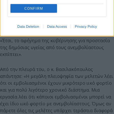
CONFIRM
Data Deletion
Data Access
Privacy Policy
«Έτσι, το αφήγημα της κυβέρνησης για προστασία
της δημόσιας υγείας από τους ανεμβολίαστους
εκπίπτει».
Από την πλευρά του, ο κ. Βασιλακόπουλος
απάντησε: «Η μεγάλη πλειοψηφία των μελετών λέει
ότι οι εμβολιασμένοι έχουν μικρότερο ιικό φορτίο
και για πολύ λιγότερο χρονικό διάστημα. Μια
εργασία λέει ότι κάποιοι εμβολιασμένοι μπορεί να
έχει ίδιο ιικό φορτίο με ανεμβολίαστους. Όμως αν
πάρετε όλες τις μελέτες υπάρχει τεράστια διαφορά