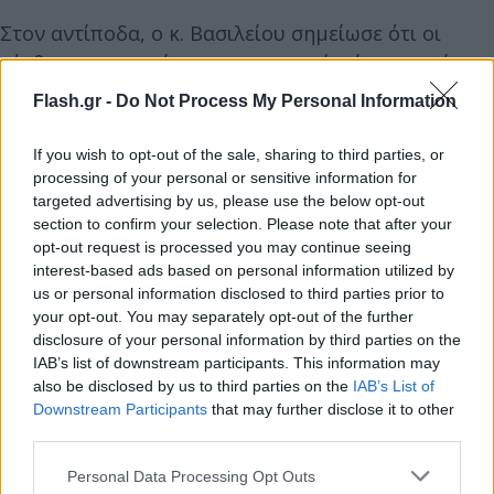
Στον αντίποδα, ο κ. Βασιλείου σημείωσε ότι οι
«άνθρωποι που είναι στις εντατικές είναι αυτοί που
δεν εμβολιάστηκαν και εμείς προτείναμε να
Flash.gr -
Do Not Process My Personal Information
εμβολιαστούν».
If you wish to opt-out of the sale, sharing to third parties, or
processing of your personal or sensitive information for
«Δε διαφωνούμε καθόλου να εμβολιάζονται οι
targeted advertising by us, please use the below opt-out
άνθρωποι αυτοί» τόνισε.
section to confirm your selection. Please note that after your
opt-out request is processed you may continue seeing
interest-based ads based on personal information utilized by
Ωστόσο, συμπλήρωσε ότι σύμφωνα με την
us or personal information disclosed to third parties prior to
τελευταία έρευνα του πανεπιστημίου της
your opt-out. You may separately opt-out of the further
Οξφόρδης, τόσο οι εμβολιασμένοι, όσο και οι
disclosure of your personal information by third parties on the
IAB’s list of downstream participants. This information may
ανεμβολίαστοι φέρουν το ίδιο ιικό φορτίο και
also be disclosed by us to third parties on the
IAB’s List of
μπορούν να μολύνουν με τον ίδιο ρυθμό.
Downstream Participants
that may further disclose it to other
third parties.
Please note that this website/app uses one or more Google
Personal Data Processing Opt Outs