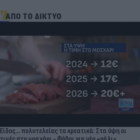
ΑΠΟ ΤΟ ΔΙΚΤΥΟ
Είδος... πολυτελείας τα κρεατικά: Στα ύψη οι
τιμές στο μοσχάρι - Φόβοι για νέο «ράλι»