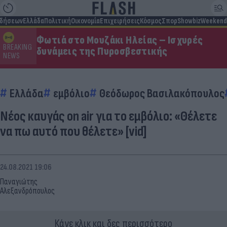
ιδήσεων
Ελλάδα
Πολιτική
Οικονομία
Επιχειρήσεις
Κόσμος
Σπορ
Showbiz
Weekend
Φωτιά στο Μουζάκι Ηλείας – Ισχυρές
BREAKING
δυνάμεις της Πυροσβεστικής
NEWS
Ελλάδα
εμβόλιο
Θεόδωρος Βασιλακόπουλος
Νέος καυγάς on air για το εμβόλιο: «Θέλετε
να πω αυτό που θέλετε» [vid]
24.08.2021 19:06
Παναγιώτης
Αλεξανδρόπουλος
Κάνε κλικ και δες περισσότερο