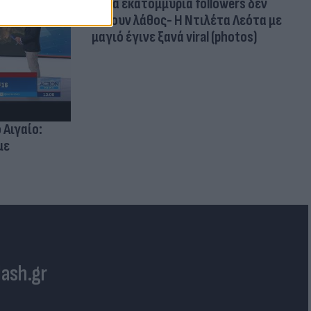
Δέκα εκατομμύρια followers δεν
κάνουν λάθος- Η Ντιλέτα Λεότα με
μαγιό έγινε ξανά viral (photos)
 Αιγαίο:
με
lash.gr