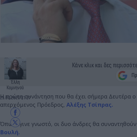
Κάνε κλικ και δες περισσότ
Έλλη
Κομνηνού
Η πρώτη συνάντηση που θα έχει σήμερα Δευτέρα ο
25.09.2023 07:17
απερχόμενος Πρόεδρος,
Αλέξης Τσίπρας.
Όπως έγινε γνωστό, οι δυο άνδρες θα συναντηθούν 
Βουλή.