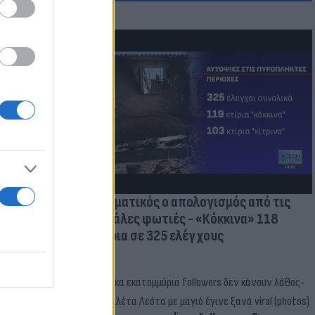
οικίδια! Οι
 στις
τικών ειδών
Δραματικός ο απολογισμός από τις
μεγάλες φωτιές - «Κόκκινα» 118
κτίρια σε 325 ελέγχους