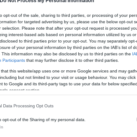
Do Not Process My Personal Information
to opt-out of the sale, sharing to third parties, or processing of your per
formation for targeted advertising by us, please use the below opt-out s
r selection. Please note that after your opt-out request is processed y
eing interest-based ads based on personal information utilized by us or
disclosed to third parties prior to your opt-out. You may separately opt-
losure of your personal information by third parties on the IAB’s list of
. This information may also be disclosed by us to third parties on the
IA
Participants
that may further disclose it to other third parties.
 that this website/app uses one or more Google services and may gath
including but not limited to your visit or usage behaviour. You may click 
 to Google and its third-party tags to use your data for below specifi
έξης Τσίπρας
Στέφανος Κασσελάκης
ogle consent section.
l Data Processing Opt Outs
o opt-out of the Sharing of my personal data.
In