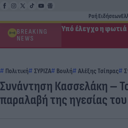
Ροή Ειδήσεων
Ελ
Υπό έλεγχο η φωτιά
BREAKING
NEWS
Πολιτική
ΣΥΡΙΖΑ
Βουλή
Αλέξης Τσίπρας
Σ
Συνάντηση Κασσελάκη – Τσ
παραλαβή της ηγεσίας του 