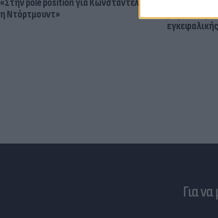
«Στην pole position για Κωνσταντέλια
Ηλεκτρικά πα
η Ντόρτμουντ»
μεγαλύτερος
εγκεφαλική
Για να