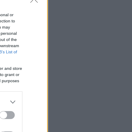
sonal or
ection to
ou may
 personal
out of the
 downstream
B’s List of
er and store
to grant or
ed purposes