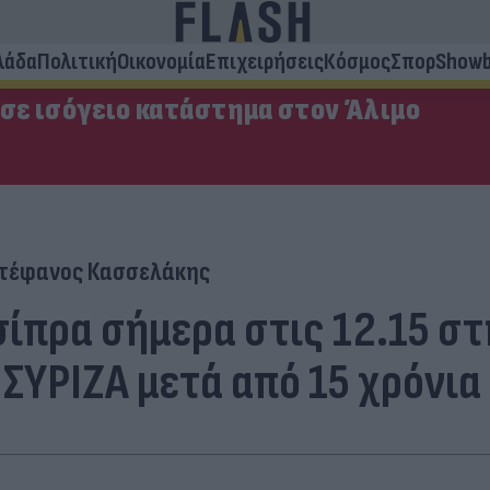
λάδα
Πολιτική
Οικονομία
Επιχειρήσεις
Κόσμος
Σπορ
Showb
 σε ισόγειο κατάστημα στον Άλιμο
τέφανος Κασσελάκης
ίπρα σήμερα στις 12.15 σ
ΣΥΡΙΖΑ μετά από 15 χρόνια