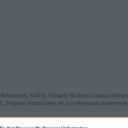
θυπουργός Αλέξης Τσίπρας θα δεχτεί αύριο στο γρ
Σ, Στέφανο Κασσελάκη, σε μια ολιγόωρη συνάντηση
ερο
Flash.gr
στην αναζήτηση της
Google