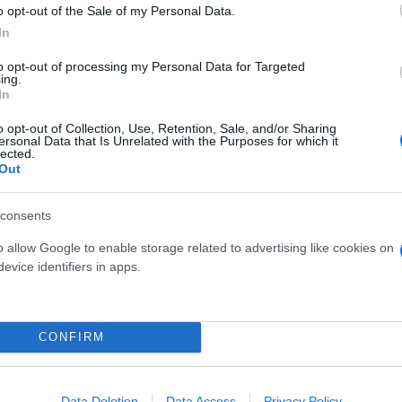
o opt-out of the Sale of my Personal Data.
In
to opt-out of processing my Personal Data for Targeted
ing.
In
ός στην παρουσίαση του
Και οι μαϊμούδες έχουν κατ
o opt-out of Collection, Use, Retention, Sale, and/or Sharing
άδες κόσμου στο γήπεδο
επιστήμονες ρίχνουν φως
ersonal Data that Is Unrelated with the Purposes for which it
lected.
σπόρ (video)
"φιλίες" μεταξύ διαφορε
Out
consents
o allow Google to enable storage related to advertising like cookies on
evice identifiers in apps.
CONFIRM
Data Deletion
Data Access
Privacy Policy