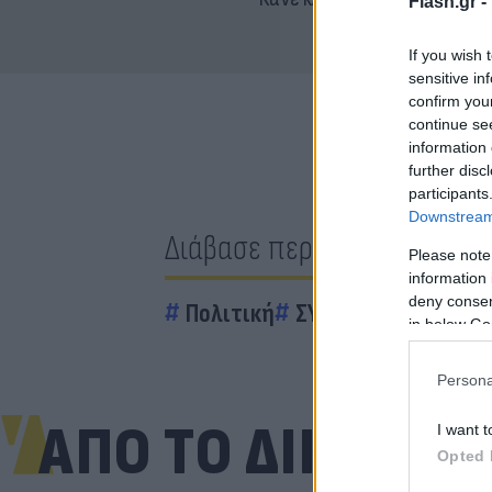
Flash.gr -
If you wish 
sensitive in
confirm you
continue se
information 
further disc
participants
Downstream 
Διάβασε περισσότερα
Please note
information 
deny consent
Πολιτική
ΣΥΡΙΖΑ
Βουλή
Αλ
in below Go
Persona
ΑΠΟ ΤΟ ΔΙΚΤΥΟ
I want t
Opted 