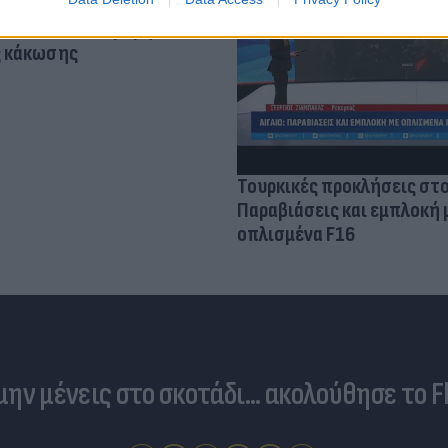
τίνια: 3,5 φορές
 ο κίνδυνος σοβαρής
ς κάκωσης
Τουρκικές προκλήσεις στο
Παραβιάσεις και εμπλοκή 
οπλισμένα F16
 μην μένεις στο σκοτάδι... ακολούθησε το F