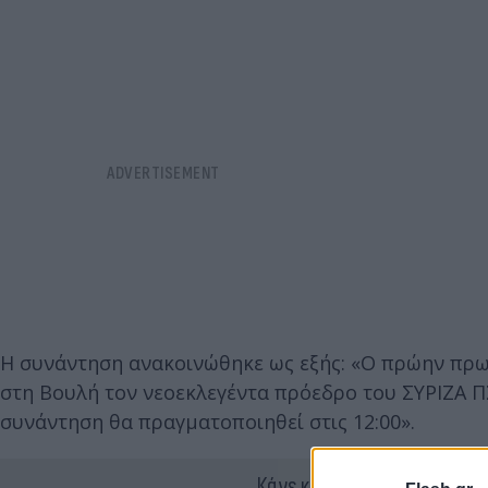
Η συνάντηση ανακοινώθηκε ως εξής: «Ο πρώην πρω
στη Βουλή τον νεοεκλεγέντα πρόεδρο του ΣΥΡΙΖΑ Π
συνάντηση θα πραγματοποιηθεί στις 12:00».
Κάνε κλικ και δες περισσότ