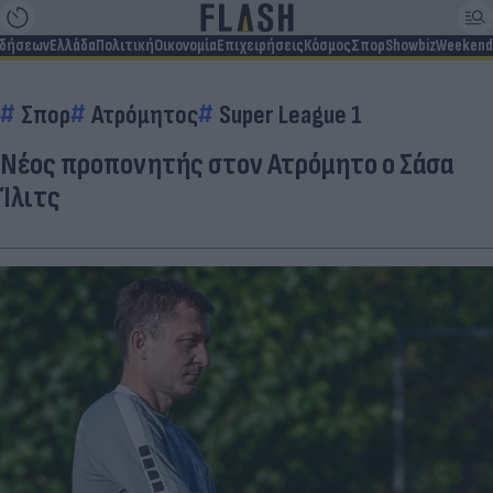
ιδήσεων
Ελλάδα
Πολιτική
Οικονομία
Επιχειρήσεις
Κόσμος
Σπορ
Showbiz
Weekend
Σπορ
Ατρόμητος
Super League 1
Νέος προπονητής στον Ατρόμητο ο Σάσα
Ίλιτς