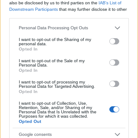
also be disclosed by us to third parties on the
IAB’s List of
Ο ΠΡΟΠΟΝΗΤΗΣ ΣΑΣΑ ΙΛΙΤΣ
Downstream Participants
that may further disclose it to other
third parties.
Ο Σάσα Ίλιτς άρχισε την προπονητική του καριέρα
Please note that this website/app uses one or more Google
Personal Data Processing Opt Outs
services and may gather and store information including but
του από το 2019 αναλαμβάνοντας τις μικρές
not limited to your visit or usage behaviour. You may click to
I want to opt-out of the Sharing of my
εθνικές ομάδας της Σερβίας και τον Μάρτιο του
personal data.
grant or deny consent to Google and its third-party tags to
Opted In
2021 αποτέλεσε τον άμεσο βοηθό του Ντράγκαν
use your data for below specified purposes in below Google
Στοΐκοβιτς στην εθνική ομάδα της χώρας του.
consent section.
I want to opt-out of the Sale of my
Personal Data.
Opted In
Τον Αύγουστο του 2021 αποχώρησε από το πόστο
I want to opt-out of processing my
αυτό, ώστε να αναλάβει για πρώτη φορά την
Personal Data for Targeted Advertising.
Opted In
τεχνική ηγεσία ενός συλλόγου και συγκεκριμένα
αυτή της σερβικής Τσουκαρίτσκι. Παρέμεινε μέχρι
I want to opt-out of Collection, Use,
Retention, Sale, and/or Sharing of my
τον Απρίλιο του 2022, έχοντας συνολικά 27 ματς με
Personal Data that Is Unrelated with the
Purposes for which it was collected.
12 νίκες και μόλις 4 ήττες, οδηγώντας την τότε
Opted Out
ομάδα του στην 3η θέση της βαθμολογίας και κατ’
επέκταση στα προκριματικά του Europa
Google consents