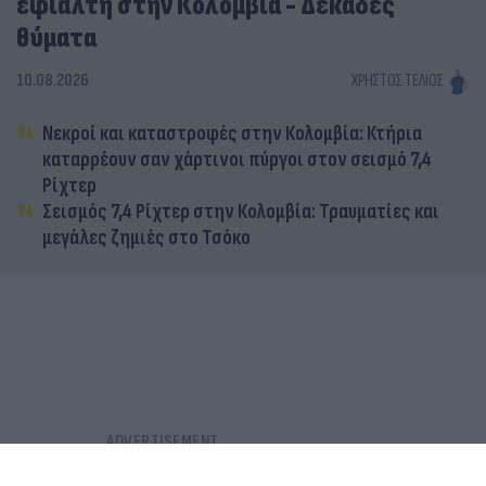
εφιάλτη στην Κολομβία - Δεκάδες
θύματα
10.08.2026
ΧΡΉΣΤΟΣ ΤΈΛΙΟΣ
Νεκροί και καταστροφές στην Κολομβία: Κτήρια
καταρρέουν σαν χάρτινοι πύργοι στον σεισμό 7,4
Ρίχτερ
Σεισμός 7,4 Ρίχτερ στην Κολομβία: Τραυματίες και
μεγάλες ζημιές στο Τσόκο