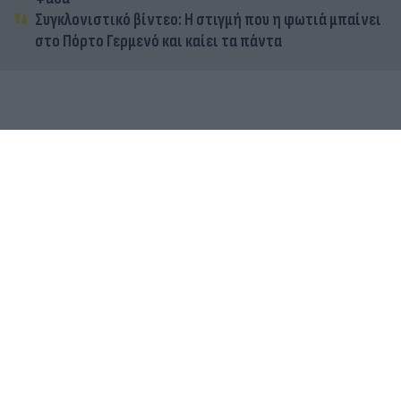
Συγκλονιστικό βίντεο: Η στιγμή που η φωτιά μπαίνει
στο Πόρτο Γερμενό και καίει τα πάντα