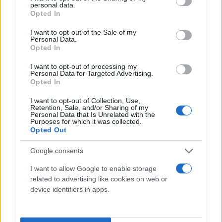
personal data.
O
Henry Cavill
(Man of Steel, Night Hunter)
είναι η
grant or deny consent to Google and its third-party tags to
Opted In
ευχάριστη έκπληξη με την ερμηνεία του (ο Chris
use your data for below specified purposes in below Google
consent section.
Evans, μπορεί να εμπνεύστηκε το μουστάκι από
I want to opt-out of the Sale of my
Personal Data.
αυτόν στο The Gray Man).
Opted In
I want to opt-out of processing my
Personal Data for Targeted Advertising.
Opted In
I want to opt-out of Collection, Use,
O
Alec Baldwin
είναι και αυτός σταθερή αξία. Οι
Retention, Sale, and/or Sharing of my
Personal Data that Is Unrelated with the
Ving Rhames και Simon Pegg
αντέχουν στο
Purposes for which it was collected.
Opted Out
χρόνο. Ο ''κακός"
Sean Harris
θα το φτάσει μέχρι
τέρμα! Η
Angela Bassett
(
CIA)
θα το λήξει.
Google consents
I want to allow Google to enable storage
related to advertising like cookies on web or
device identifiers in apps.