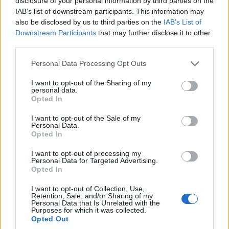
disclosure of your personal information by third parties on the
IAB’s list of downstream participants. This information may
also be disclosed by us to third parties on the
IAB’s List of
«Ο Ερντογάν φαίνεται να είναι στην ομάδα μας,
Downstream Participants
that may further disclose it to other
third parties.
αλλά στη συνέχεια κάνει πράγματα που σαφώς δεν
ωφελούν τη Δύση», ανέφερε στους Times η πρώην
Please note that this website/app uses one or more Google
Personal Data Processing Opt Outs
αξιωματικός της υπηρεσίας εξωτερικών
services and may gather and store information including but
not limited to your visit or usage behaviour. You may click to
I want to opt-out of the Sharing of my
υποθέσεων, Ελίζαμπεθ Σάκλεφορντ, φανερώνοντας
personal data.
grant or deny consent to Google and its third-party tags to
Opted In
τον εκνευρισμό που προκαλεί ο Τούρκος πρόεδρος
use your data for below specified purposes in below Google
στους αξιωματούχους της κυβέρνησης Μπάιντεν.
consent section.
I want to opt-out of the Sale of my
Personal Data.
Opted In
Παράλληλα, ο αρθρογράφος υπενθυμίζει και το
I want to opt-out of processing my
ταξίδι του στην Τεχεράνη για να συναντηθεί με τον
Personal Data for Targeted Advertising.
Opted In
Ιμπραήμ Ραΐσι και τον Βλαντιμίρ Πούτιν. «Αυτό όχι
μόνο έρχεται σε αντίθεση με την αντιρωσική
I want to opt-out of Collection, Use,
Retention, Sale, and/or Sharing of my
πολιτική της Δύσης, αλλά καταστρέφει το αφήγημα
Personal Data that Is Unrelated with the
Purposes for which it was collected.
των χωρών του ΝΑΤΟ για το βαθιά απομονωμένο
Opted Out
Ιράν και τη Ρωσία», τονίζει ο Κρόουλι,