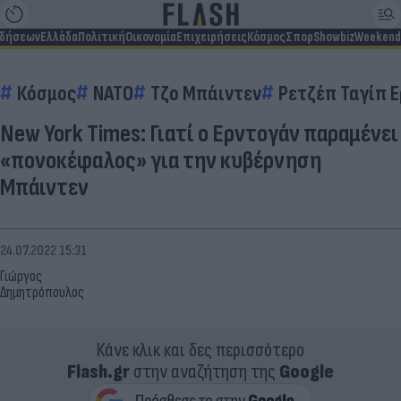
ιδήσεων
Ελλάδα
Πολιτική
Οικονομία
Επιχειρήσεις
Κόσμος
Σπορ
Showbiz
Weekend
Κόσμος
ΝΑΤΟ
Τζο Μπάιντεν
Ρετζέπ Ταγίπ 
New York Times: Γιατί ο Ερντογάν παραμένει
«πονοκέφαλος» για την κυβέρνηση
Μπάιντεν
24.07.2022 15:31
Γιώργος
Δημητρόπουλος
Κάνε κλικ και δες περισσότερο
Flash.gr
στην αναζήτηση της
Google