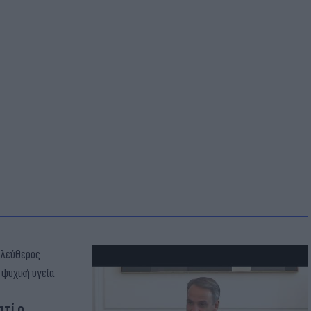
ατί ο