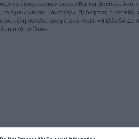
υν να έχουν συγκεντροποιηθεί και βαθύνει. Αντί τ
, το έχουν ντύσει μάνατζερ». Πρόσφατα, η αποκάλυ
υμμένη σαπίλα, αναφέρει ο Κλαπ. «Η Ελλάδα 2.0 
όμη από τα ίδια».
εσης παρακολούθησης του δημοσιογράφου Θανάση 