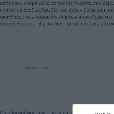
υπάρχουν ακόμη αλλά σε πολλές περιπτώσεις δείχνο
κράτος να αναδιαρθρωθεί, του έχουν βάλει μέικ-απ
σκανδάλου των παρακολουθήσεων αποκάλυψε την κρ
υποσχέθηκε ο κ. Μητσοτάκης, αποδεικνύεται μία ακ
Ο αρθρογράφος κάνει εκτενή περιγραφή της υπόθ