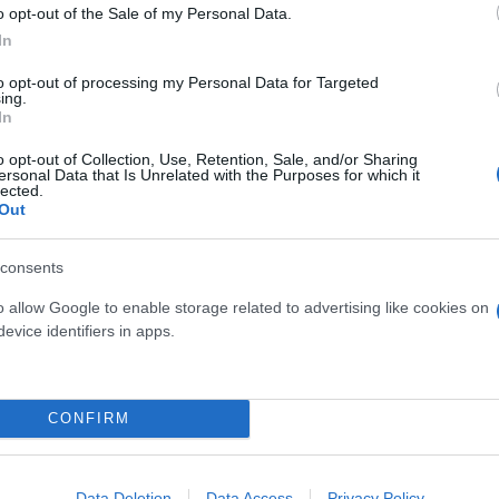
o opt-out of the Sale of my Personal Data.
In
 ανιψιός του Κυριάκου Μητσοτάκη και πρώην επικεφ
ιγράφοντας το ρόλο του Γρηγόρη Δημητριάδη ως γεν
to opt-out of processing my Personal Data for Targeted
ing.
 τις επιχειρηματικές συναλλαγές του με κύκλους 
In
ν Αθήνα και καταχωρισμένη στην Κύπρο που διαχειρίζ
o opt-out of Collection, Use, Retention, Sale, and/or Sharing
ersonal Data that Is Unrelated with the Purposes for which it
lected.
Out
αι ο ίδιος αντί να απαντήσει ευθέως έκανε λόγο για
consents
βέρνησής του υποστηρίζουν ότι το ελληνικό κράτο 
εων. Όπως υπογραμμίζει ο Κλαπ, «το αν η κυβέρν
o allow Google to enable storage related to advertising like cookies on
evice identifiers in apps.
ουθήσεις παραμένει ένα ανοιχτό ερώτημα».
llexa στην Αθήνα δεν έχουν ερευνηθεί ακόμη από τι
CONFIRM
δια ώρα, ο επικεφαλής των μυστικών υπηρεσιών και 
θηκαν, αλλά κατά το κυβερνητικό αφήγημα «καμία
ω Predator. Ο πρώτος απλώς ενεπλάκη σε «λάθος δρά
Data Deletion
Data Access
Privacy Policy