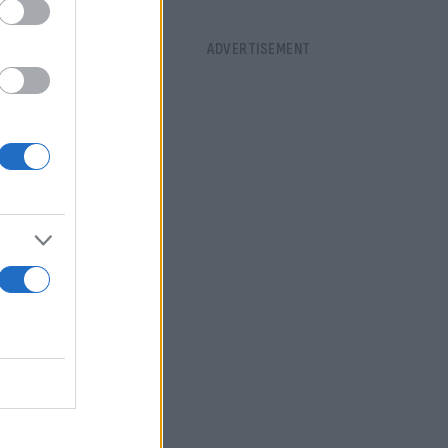
αλής της
ικού
που
εται τις
 «σκοτεινές
δεν
ηση
ς Αρχές και
ο γενικός
 από τις
σεις», ενώ ο