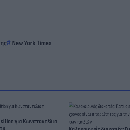
κης
New York Times
osition για Κωνσταντέλια
τ»
Καλοκαιρινές διακοπές: Γι