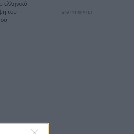
ο ελληνικό
ψη του
που
Κουκάκη που