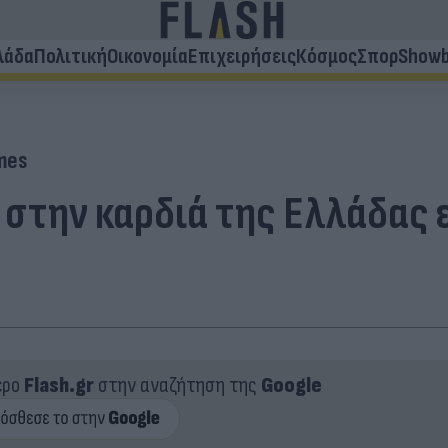
λάδα
Πολιτική
Οικονομία
Επιχειρήσεις
Κόσμος
Σπορ
Showb
mes
 στην καρδιά της Ελλάδας 
ερο
Flash.gr
στην αναζήτηση της
Google