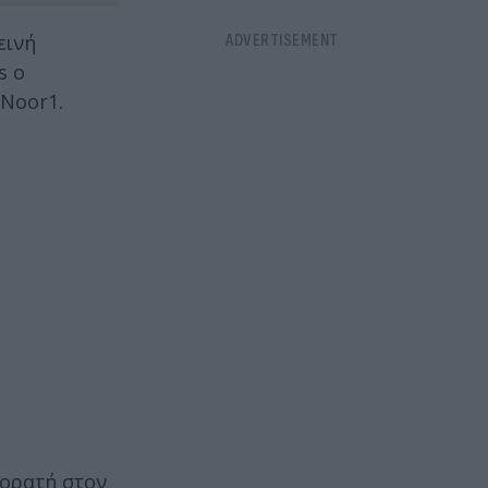
εινή
s ο
 Noor1.
 ορατή στον