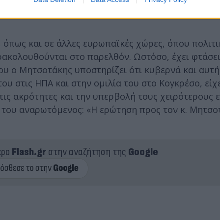
 την κυβέρνηση Μητσοτάκη, χωρίς καμιά σοβαρή διε
όπως και σε άλλες ευρωπαϊκές χώρες, όπου πολιτι
ρακολουθούνται στο παρελθόν. Ωστόσο, έχει φτάσει
ου ο Μητσοτάκης υποστηρίζει ότι κυβερνά και αυτή
του στις ΗΠΑ και στην ομιλία του στο Κογκρέσο, είχ
 τις ακρότητες και την υπερβολή τους χειρότερους 
ο του αναρωτόμενος: «Η ερώτηση προς τον κ. Μητσοτ
ερο
Flash.gr
στην αναζήτηση της
Google