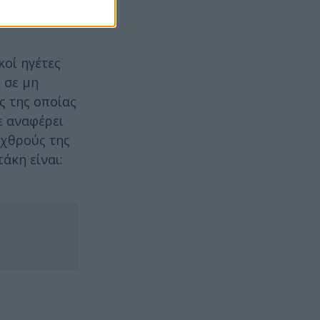
υκρίνιση.
κοί ηγέτες
 σε μη
ς της οποίας
ε αναφέρει
εχθρούς της
άκη είναι: