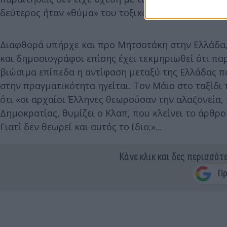
δεύτερος ήταν «θύμα» του τοξικού κλίματος, κατά
Διαφθορά υπήρχε και προ Μητσοτάκη στην Ελλάδα, 
και δημοσιογράφοι επίσης έχει τεκμηριωθεί ότι πα
βιώσιμα επίπεδα η αντίφαση μεταξύ της Ελλάδας π
στην πραγματικότητα ηγείται. Τον Μάιο στο ταξίδι 
ότι «οι αρχαίοι Έλληνες θεωρούσαν την αλαζονεία,
Δημοκρατίας, θυμίζει ο Κλαπ, που κλείνει το άρθρ
Γιατί δεν θεωρεί και αυτός το ίδιο;»...
Κάνε κλικ και δες περισσότ