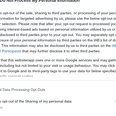
Do Not Process My Personal Information
 «εθνικής ασφάλειας» και μετά την προσπάθεια παγ
ίστοιχης στοχοποίησης του τότε βασικού διεκδικητή
to opt-out of the sale, sharing to third parties, or processing of your per
formation for targeted advertising by us, please use the below opt-out s
ρουλάκη. «Μόλις ημέρες πριν, για λόγους που ακό
r selection. Please note that after your opt-out request is processed y
ολούθηση από τις ελληνικές μυστικές υπηρεσίες».
eing interest-based ads based on personal information utilized by us or
disclosed to third parties prior to your opt-out. You may separately opt-
losure of your personal information by third parties on the IAB’s list of
ότητα στην Ελλάδα, «αλλά επί Μητσοτάκη επεκτάθηκ
. This information may also be disclosed by us to third parties on the
IA
λογισμού ευθυνών. Από τις πρώτες ενέργειές του ω
Participants
that may further disclose it to other third parties.
 του τις μυστικές υπηρεσίες, αμέσως μετά να τροπ
 that this website/app uses one or more Google services and may gath
ιεθνούς εταιρείας ασφαλείας. Από τότε, ο αριθμός 
including but not limited to your visit or usage behaviour. You may click 
ά. Το τελευταίο έτος κατά μέσο όρο εγκρινόταν η
 to Google and its third-party tags to use your data for below specifi
ogle consent section.
 πάνω από 15.000 ελληνικοί αριθμοί παρακολουθο
ς. Κι αν οι τηλεφωνικές παρακολουθήσεις είναι θεω
l Data Processing Opt Outs
τεί σαφώς από την Ευρωπαϊκή Ένωση είναι κάτι τελ
σίες, που ήδη κάνουν εκτενή καμπάνια παρακολουθή
o opt-out of the Sharing of my personal data.
ιο διεισδυτικές παρακολουθήσεις; Μπορεί η κυβέρν
In
» αναρωτιέται ο δημοσιογράφος.