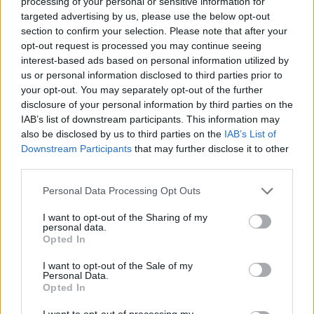
processing of your personal or sensitive information for
συντρίμμια
, πέντε τραυματίες διακομίστηκαν σε
targeted advertising by us, please use the below opt-out
νοσοκομείο, ενώ άλλοι δύο με ελαφρύτερα
section to confirm your selection. Please note that after your
opt-out request is processed you may continue seeing
τραύματα δεν χρειάστηκαν ιατρική φροντίδα.
interest-based ads based on personal information utilized by
us or personal information disclosed to third parties prior to
your opt-out. You may separately opt-out of the further
Ανέφερε επίσης ότι οι αρχές εκτιμούν πως το
disclosure of your personal information by third parties on the
δυστύχημα προκλήθηκε λόγω περιορισμένης
IAB’s list of downstream participants. This information may
ορατότητας και απρόσεκτης οδήγησης,
also be disclosed by us to third parties on the
IAB’s List of
διευκρινίζοντας πως η έρευνα για τα αίτια είναι σε
Downstream Participants
that may further disclose it to other
third parties.
εξέλιξη.
Please note that this website/app uses one or more Google
Personal Data Processing Opt Outs
services and may gather and store information including but
not limited to your visit or usage behaviour. You may click to
I want to opt-out of the Sharing of my
personal data.
grant or deny consent to Google and its third-party tags to
Opted In
use your data for below specified purposes in below Google
consent section.
I want to opt-out of the Sale of my
Personal Data.
Opted In
I want to opt-out of processing my