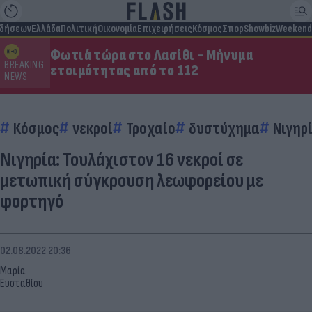
ιδήσεων
Ελλάδα
Πολιτική
Οικονομία
Επιχειρήσεις
Κόσμος
Σπορ
Showbiz
Weekend
Φωτιά τώρα στο Λασίθι - Μήνυμα
BREAKING
ετοιμότητας από το 112
NEWS
Κόσμος
νεκροί
Τροχαίο
δυστύχημα
Νιγηρ
Νιγηρία: Τουλάχιστον 16 νεκροί σε
μετωπική σύγκρουση λεωφορείου με
φορτηγό
02.08.2022 20:36
Μαρία
Ευσταθίου