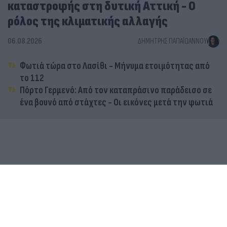
καταστροφής στη δυτική Αττική - Ο
ρόλος της κλιματικής αλλαγής
06.08.2026
ΔΗΜΉΤΡΗΣ ΠΑΠΑΪΩΆΝΝΟΥ
Φωτιά τώρα στο Λασίθι - Μήνυμα ετοιμότητας από
το 112
Πόρτο Γερμενό: Από τον καταπράσινο παράδεισο σε
ένα βουνό από στάχτες - Οι εικόνες μετά την φωτιά