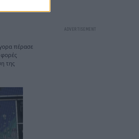
ήγορα πέρασε
ς φορές
ση της