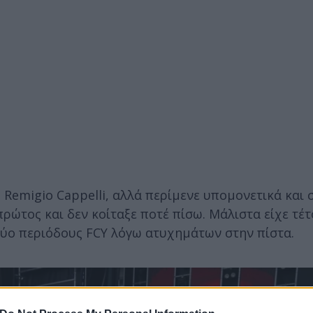
 Remigio Cappelli, αλλά περίμενε υπομονετικά και 
ρώτος και δεν κοίταξε ποτέ πίσω. Μάλιστα είχε τέτ
 δύο περιόδους FCY λόγω ατυχημάτων στην πίστα.