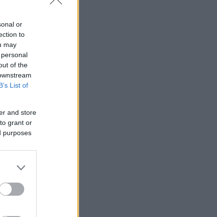
sonal or
ection to
ou may
 personal
out of the
 downstream
B’s List of
er and store
to grant or
ed purposes