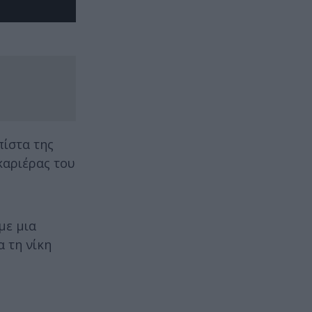
πίστα της
καριέρας του
με μια
 τη νίκη