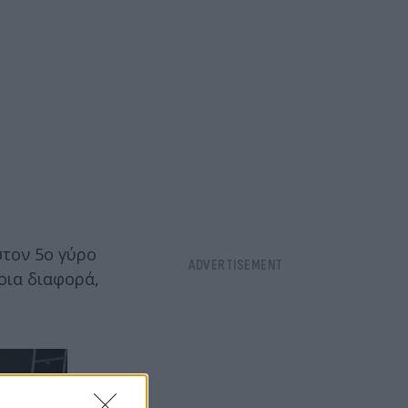
στον 5ο γύρο
οια διαφορά,