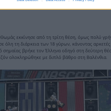
ο Θωμάς εκκίνησε από τη τρίτη θέση, όμως πολύ γρ
 σε όλη τη διάρκεια των 18 γύρων, κάνοντας αρκετέ
ό σημαίας βρήκε τον Έλληνα οδηγό στη δεύτερη θέ
σεζόν ολοκληρώθηκε με διπλό βάθρο στη Βαλένθια.