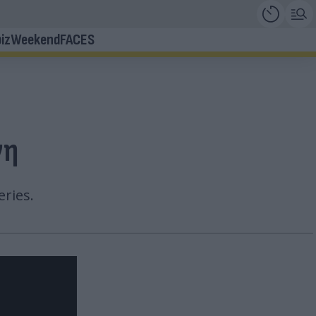
iz
Weekend
FACES
νη
ries.