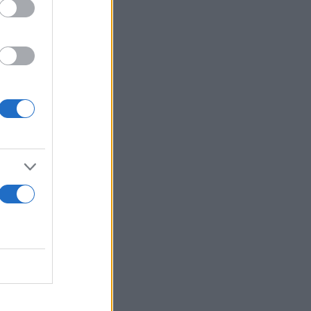
άλη νίκη
ι όλους όσοι
οι, οπότε το
 φρενάρισμα
ου πρέπει να