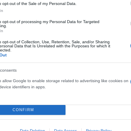
o opt-out of the Sale of my Personal Data.
In
ehaese
to opt-out of processing my Personal Data for Targeted
ing.
In
ε χαρούμενος ο Κρασώνης λίγο μετά από τη μεγ
 την ομάδα μου PK, τον προσωπικό μου γυμναστή κα
o opt-out of Collection, Use, Retention, Sale, and/or Sharing
ersonal Data that Is Unrelated with the Purposes for which it
με στον εναρκτήριο αγώνα πολύ καλά προετοιμασμέν
lected.
Out
εύκολα. Έκανα ένα μικρό λάθος με το καθυστερημένο
αλή εμπειρία για τον αγώνα στην κατηγορία PRO, όπ
consents
ήταν ένα υπέροχο Σάββατο
».
o allow Google to enable storage related to advertising like cookies on
evice identifiers in apps.
CONFIRM
Data Deletion
Data Access
Privacy Policy