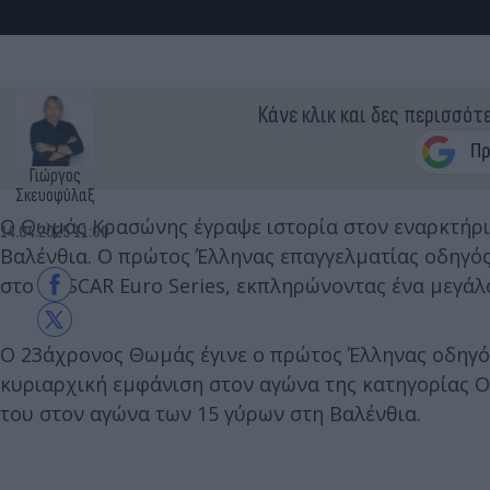
Κάνε κλικ και δες περισσότ
Γιώργος
Σκευοφύλαξ
Ο Θωμάς Κρασώνης έγραψε ιστορία στον εναρκτήριο
14.04.2025 11:00
Βαλένθια. Ο πρώτος Έλληνας επαγγελματίας οδηγός
στο NASCAR Euro Series, εκπληρώνοντας ένα μεγάλο
Ο 23άχρονος Θωμάς έγινε ο πρώτος Έλληνας οδηγός
κυριαρχική εμφάνιση στον αγώνα της κατηγορίας O
του στον αγώνα των 15 γύρων στη Βαλένθια.