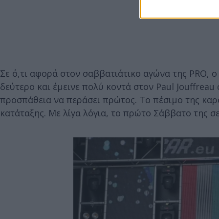
Σε ό,τι αφορά στον σαββατιάτικο αγώνα της PRO, 
δεύτερο και έμεινε πολύ κοντά στον Paul Jouffreau
προσπάθεια να περάσει πρώτος. Το πέσιμο της καρ
κατάταξης. Με λίγα λόγια, το πρώτο Σάββατο της 