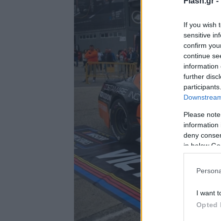
Flash.gr -
If you wish 
sensitive in
confirm you
continue se
information 
further disc
participants
Downstream 
Please note
information 
deny consent
in below Go
Persona
I want t
Opted 