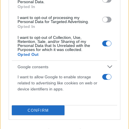
Personal Data.
Opted In
I want to opt-out of processing my
Personal Data for Targeted Advertising.
Opted In
I want to opt-out of Collection, Use,
Retention, Sale, and/or Sharing of my
Έγκλημα στην Κυψέλη: Οι... περιπέτειες του
Personal Data that Is Unrelated with the
Purposes for which it was collected.
26χρονου, ο γάμος, η ξαφνική αλλαγή και η
Opted Out
μοιραία νύχτα
Google consents
08.08.2026
I want to allow Google to enable storage
related to advertising like cookies on web or
device identifiers in apps.
CONFIRM