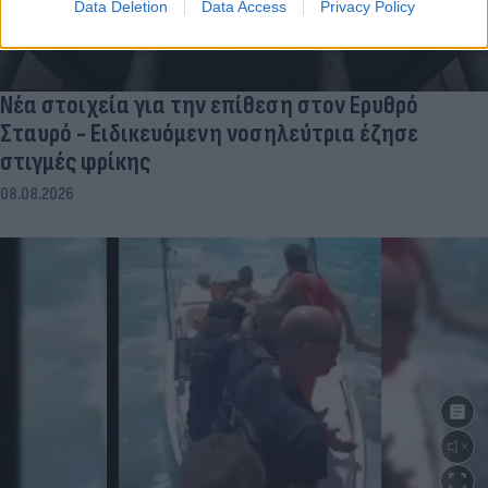
Data Deletion
Data Access
Privacy Policy
Νέα στοιχεία για την επίθεση στον Ερυθρό
Σταυρό - Ειδικευόμενη νοσηλεύτρια έζησε
στιγμές φρίκης
08.08.2026