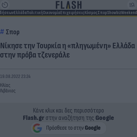
ιδήσεων
Ελλάδα
Πολιτική
Οικονομία
Επιχειρήσεις
Κόσμος
Σπορ
Showbiz
Weekend
Σπορ
Νίκησε την Τουρκία η «πληγωμένη» Ελλάδα
στην πρόβα τζενεράλε
19.08.2022 23:24
Ηλίας
Λιβάνιος
Κάνε κλικ και δες περισσότερο
Flash.gr
στην αναζήτηση της
Google