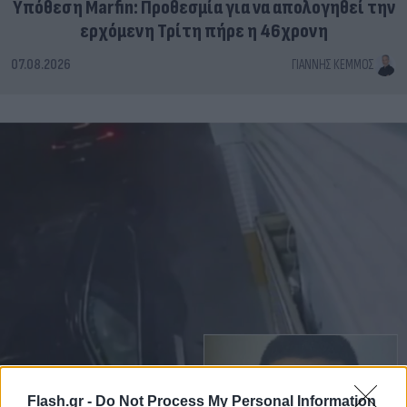
Υπόθεση Marfin: Προθεσμία για να απολογηθεί την
ερχόμενη Τρίτη πήρε η 46χρονη
07.08.2026
ΓΙΆΝΝΗΣ ΚΈΜΜΟΣ
Flash.gr -
Do Not Process My Personal Information