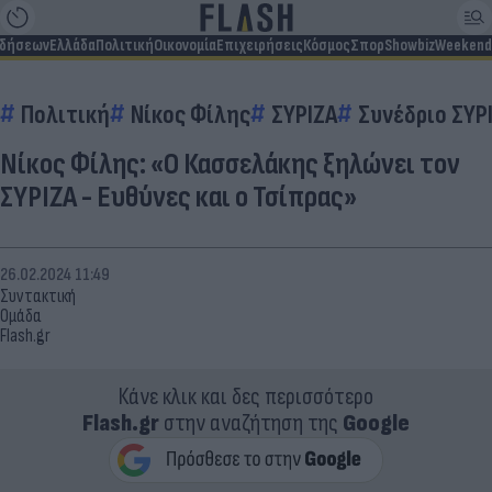
ιδήσεων
Ελλάδα
Πολιτική
Οικονομία
Επιχειρήσεις
Κόσμος
Σπορ
Showbiz
Weekend
Πολιτική
Νίκος Φίλης
ΣΥΡΙΖΑ
Συνέδριο ΣΥΡ
Νίκος Φίλης: «Ο Κασσελάκης ξηλώνει τον
ΣΥΡΙΖΑ - Ευθύνες και ο Τσίπρας»
26.02.2024 11:49
Συντακτική
Ομάδα
Flash.gr
Κάνε κλικ και δες περισσότερο
Flash.gr
στην αναζήτηση της
Google