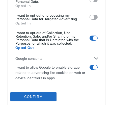
Personal Data.
Opted In
I want to opt-out of processing my
Personal Data for Targeted Advertising.
Opted In
I want to opt-out of Collection, Use,
Retention, Sale, and/or Sharing of my
Personal Data that Is Unrelated with the
Purposes for which it was collected.
Opted Out
Google consents
I want to allow Google to enable storage
related to advertising like cookies on web or
Ερυθρός Σταυρός: «Κατέβασε» το βίντεο για τη
device identifiers in apps.
ζωή του 26χρονου Αφγανού μετά τη δολοφονία
στην Κυψέλη
CONFIRM
07.08.2026
ΓΙΏΡΓΟΣ ΓΕΩΡΓΑΚΌΠΟΥΛΟΣ