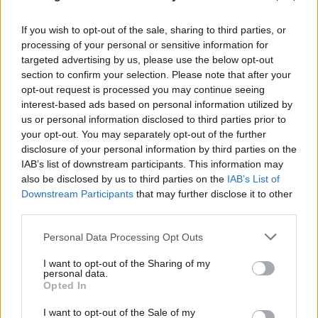
If you wish to opt-out of the sale, sharing to third parties, or
processing of your personal or sensitive information for
targeted advertising by us, please use the below opt-out
section to confirm your selection. Please note that after your
opt-out request is processed you may continue seeing
Συμμορία «Έντικ»: Η νέα σύλληψη για τη
interest-based ads based on personal information utilized by
δολοφονία του «Ζαμπόν» αποδυναμώνει τη
us or personal information disclosed to third parties prior to
your opt-out. You may separately opt-out of the further
ρωσόφωνη μαφία
disclosure of your personal information by third parties on the
IAB’s list of downstream participants. This information may
07.08.2026
ΚΏΣΤΑΣ ΠΑΠΑΔΌΠΟΥΛΟΣ
also be disclosed by us to third parties on the
IAB’s List of
Downstream Participants
that may further disclose it to other
third parties.
Please note that this website/app uses one or more Google
Personal Data Processing Opt Outs
services and may gather and store information including but
not limited to your visit or usage behaviour. You may click to
I want to opt-out of the Sharing of my
personal data.
grant or deny consent to Google and its third-party tags to
Opted In
use your data for below specified purposes in below Google
consent section.
I want to opt-out of the Sale of my