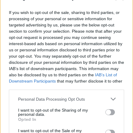
μετατρέπεται το εργαλείο του δημοψηφίσματος σε
εργαλείο διάλυσης. Επιπλέον, ζήτησε να διεξαχθεί
If you wish to opt-out of the sale, sharing to third parties, or
processing of your personal or sensitive information for
ψηφοφορία.
targeted advertising by us, please use the below opt-out
section to confirm your selection. Please note that after your
Αυτό φαίνεται και από το
αιχμηρό κείμενο της
opt-out request is processed you may continue seeing
interest-based ads based on personal information utilized by
Έφης Αχτσιόγλου
, που κατηγορεί ευθέως τον
us or personal information disclosed to third parties prior to
Στέφανο Κασσελάκη ότι έχει βάλει τον ΣΥΡΙΖΑ σε
your opt-out. You may separately opt-out of the further
τροχιά διάλυσης και ζητά ψηφοφορία για να
disclosure of your personal information by third parties on the
IAB’s list of downstream participants. This information may
αποφασιστεί εάν πρέπει να γίνει δημοψήφισμα για
also be disclosed by us to third parties on the
IAB’s List of
τις διαγραφές.
Downstream Participants
that may further disclose it to other
third parties.
Please note that this website/app uses one or more Google
Personal Data Processing Opt Outs
services and may gather and store information including but
not limited to your visit or usage behaviour. You may click to
I want to opt-out of the Sharing of my
personal data.
grant or deny consent to Google and its third-party tags to
Opted In
use your data for below specified purposes in below Google
consent section.
I want to opt-out of the Sale of my