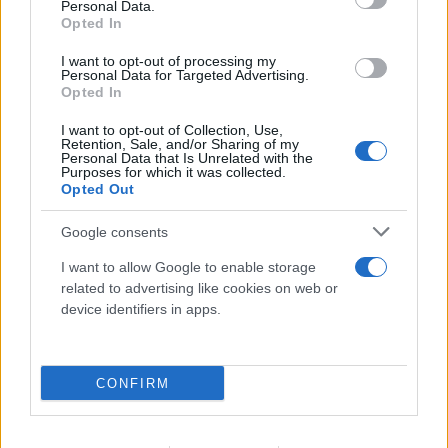
Personal Data.
Opted In
I want to opt-out of processing my
Personal Data for Targeted Advertising.
Opted In
I want to opt-out of Collection, Use,
Retention, Sale, and/or Sharing of my
Personal Data that Is Unrelated with the
Purposes for which it was collected.
Opted Out
Ο
Ευκλείδης Τσακαλώτος
μίλησε για την
απόφασή του και της «Ομπρέλας» να αποχωρήσουν
Google consents
από την συνεδρίαση της Κεντρικής Επιτροπής.
I want to allow Google to enable storage
related to advertising like cookies on web or
device identifiers in apps.
«Μετά την ομιλία του προέδρου, Αχτσιόγλου,
Τεμπονέρας και εγώ θέσαμε το θέμα του
δημοψηφίσματος. Είπαμε πως δεν γίνεται να
CONFIRM
αναιρεθεί η ίδια η κεντρική Επιτροπή.
Προσπαθήσαμε να τους πείσουμε πως είναι μεγάλο