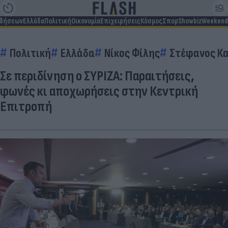
ιδήσεων
Ελλάδα
Πολιτική
Οικονομία
Επιχειρήσεις
Κόσμος
Σπορ
Showbiz
Weekend
Πολιτική
Ελλάδα
Νίκος Φίλης
Στέφανος Κ
Σε περιδίνηση ο ΣΥΡΙΖΑ: Παραιτήσεις,
φωνές κι αποχωρήσεις στην Κεντρική
Επιτροπή