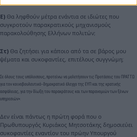
Ε)
Θα ληφθούν μέτρα ενάντια σε ιδιώτες που
συγκροτούν παρακρατικούς μηχανισμούς
παρακολούθησης Ελλήνων πολιτών;
Στ)
Θα ζητήσει για κάποιο από τα σε βάρος μου
ψέματα και συκοφαντίες, επιτέλους συγγνώμη;
Σε όλους τους υπόλοιπους, προτείνω να μελετήσουν τις Προτάσεις του ΠΡΑΤΤΩ
για τον κοινοβουλευτικό-δημοκρατικό έλεγχο της ΕΥΠ και της κρατικής
ασφάλειας, για την δίωξη του παρακράτους και των παρανομιών των ξένων
υπηρεσιών».
Δεν είναι πάντως η πρώτη φορά που ο
Πρωθυπουργός Κυριάκος Μητσοτάκης δημοσιεύει
συκοφαντίες εναντίον του πρώην Υπουργού