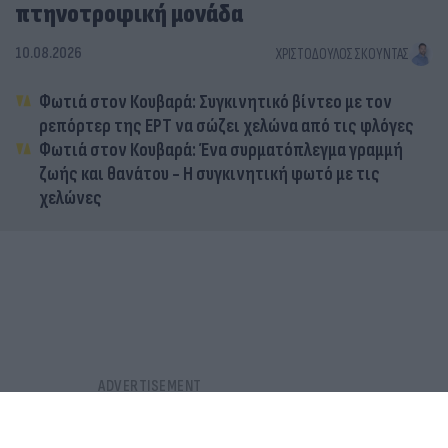
πτηνοτροφική μονάδα
10.08.2026
ΧΡΙΣΤΌΔΟΥΛΟΣ ΣΚΟΎΝΤΑΣ
Φωτιά στον Κουβαρά: Συγκινητικό βίντεο με τον
ρεπόρτερ της ΕΡΤ να σώζει χελώνα από τις φλόγες
Φωτιά στον Κουβαρά: Ένα συρματόπλεγμα γραμμή
ζωής και θανάτου - Η συγκινητική φωτό με τις
χελώνες