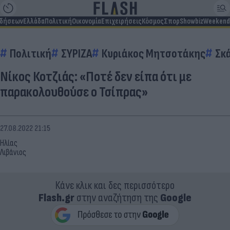
ιδήσεων
Ελλάδα
Πολιτική
Οικονομία
Επιχειρήσεις
Κόσμος
Σπορ
Showbiz
Weekend
Πολιτική
ΣΥΡΙΖΑ
Κυριάκος Μητσοτάκης
Σκ
Νίκος Κοτζιάς: «Ποτέ δεν είπα ότι με
παρακολουθούσε ο Τσίπρας»
27.08.2022 21:15
Ηλίας
Λιβάνιος
Κάνε κλικ και δες περισσότερο
Flash.gr
στην αναζήτηση της
Google