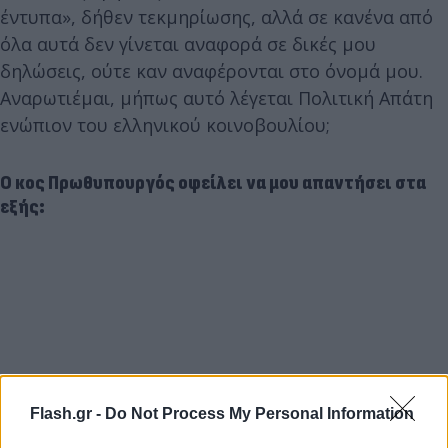
έντυπα», δήθεν τεκμηρίωσης, αλλά σε κανένα από
όλα αυτά δεν γίνεται αναφορά σε δικές μου
δηλώσεις, ούτε καν αναφέρονται στο όνομά μου.
Αναρωτιέμαι, μήπως αυτό λέγεται Πολιτική Απάτη
ενώπιον του ελληνικού κοινοβουλίου;
Ο κος Πρωθυπουργός οφείλει να μου απαντήσει στα
εξής:
Flash.gr -
Do Not Process My Personal Information