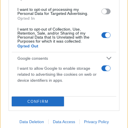
I want to opt-out of processing my
Personal Data for Targeted Advertising.
Α)
Γιατί ανέφερε στην βουλή το όνομά μου χωρίς
Opted In
καμία τεκμηρίωση και για κάτι που δεν έχω πει;
I want to opt-out of Collection, Use,
Πώς θα χαρακτήριζε ο ίδιος την πράξη του;
Retention, Sale, and/or Sharing of my
Personal Data that Is Unrelated with the
Purposes for which it was collected.
Opted Out
Β)
Η ΕΥΠ με παρακολουθεί σήμερα ή όχι;
Google consents
Γ)
Τα σε βάρος μου δημοσιεύματα σε μερίδα του
I want to allow Google to enable storage
σημερινού τύπου που αναμασάνε ιστορίες που
related to advertising like cookies on web or
έχουν διαψευστεί από εμένα, αλλά εδώ και χρόνια
device identifiers in apps.
από τα ίδια τα γεγονότα, υπάρχει περίπτωση να
ήτανε σε γνώση του νέου διοικητή της ΕΥΠ;
CONFIRM
Δ)
Γιατί δεν αναφέρθηκε ο κ. Πρωθυπουργός, χθες στην βουλή, στη λήψη μέτρων
σε βάρος ξένων μυστικών υπηρεσιών όταν δρουν στην Ελλάδα με παράνομες
Data Deletion
Data Access
Privacy Policy
μεθόδους;