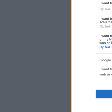
I want t
Opted 
I want 
Advertis
Opted 
I want t
of my P
was col
Opted 
Google 
I want t
web or d