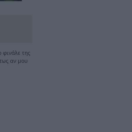
 φινάλε της
τως αν μου