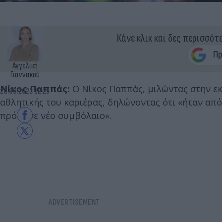
Κάνε κλικ και δες περισσότ
Αγγελική
Γιαννακού
Νίκος Παππάς:
Ο Νίκος Παππάς, μιλώντας στην ε
28.06.2023 12:25
αθλητικής του καριέρας, δηλώνοντας ότι «ήταν απ
πρότεινε νέο συμβόλαιο».