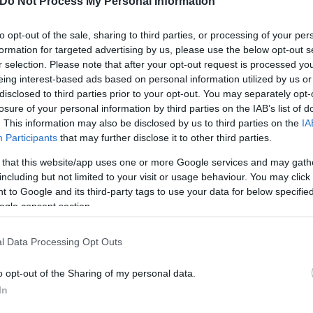
Do Not Process My Personal Information
to opt-out of the sale, sharing to third parties, or processing of your per
πρας με στήριξε δημόσια, αλλά είναι ένα κόμμα που
formation for targeted advertising by us, please use the below opt-out s
άς.
r selection. Please note that after your opt-out request is processed y
eing interest-based ads based on personal information utilized by us or
disclosed to third parties prior to your opt-out. You may separately opt-
 και για την είσοδο των «Σπαρτιατών» στη Βουλή, 
losure of your personal information by third parties on the IAB’s list of
ατών” στη Βουλή. Το τέρας του φασισμού υπάρχει έ
. This information may also be disclosed by us to third parties on the
IA
Participants
that may further disclose it to other third parties.
λιτική άνθρωποι σαν τον Πλεύρη, τον Βορίδη και τ
 that this website/app uses one or more Google services and may gath
including but not limited to your visit or usage behaviour. You may click 
 to Google and its third-party tags to use your data for below specifi
ogle consent section.
l Data Processing Opt Outs
o opt-out of the Sharing of my personal data.
In