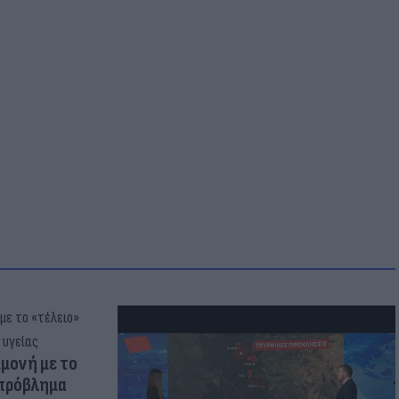
μμονή με το
 πρόβλημα