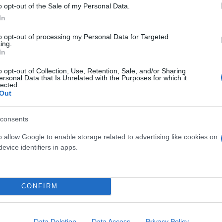
o opt-out of the Sale of my Personal Data.
In
to opt-out of processing my Personal Data for Targeted
ing.
In
o opt-out of Collection, Use, Retention, Sale, and/or Sharing
ersonal Data that Is Unrelated with the Purposes for which it
lected.
Out
consents
o allow Google to enable storage related to advertising like cookies on
evice identifiers in apps.
CONFIRM
Data Deletion
Data Access
Privacy Policy