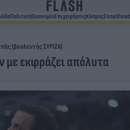
λάδα
Πολιτική
Οικονομία
Επιχειρήσεις
Κόσμος
Σπορ
Showb
πάς (βουλευτής ΣΥΡΙΖΑ)
ν με εκφράζει απόλυτα