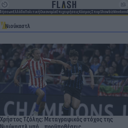
ιδήσεων
Ελλάδα
Πολιτική
Οικονομία
Επιχειρήσεις
Κόσμος
Σπορ
Showbiz
Weekend
Νιούκαστλ
Χρήστος Τζόλης: Μεταγραφικός στόχος της
Νιούκαστλ υπό... προϋποθέσεις