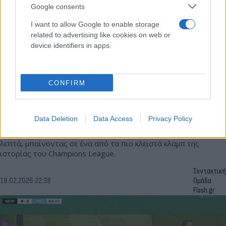
Google consents
I want to allow Google to enable storage
related to advertising like cookies on web or
device identifiers in apps.
CONFIRM
Το Μπακού «κάηκε»: Ο Άντονι Γκόρντον έγραψε
ιστορία με 4 γκολ σε ένα ημίχρονο
Data Deletion
Data Access
Privacy Policy
Ο Άντονι Γκόρντον διέλυσε την Καραμπάγκ με 4 γκολ σε 45
λεπτά, μπαίνοντας σε ένα από τα πιο κλειστά κλαμπ της
ιστορίας του Champions League.
Συντακτική
18.02.2026 22:38
Ομάδα
Flash.gr