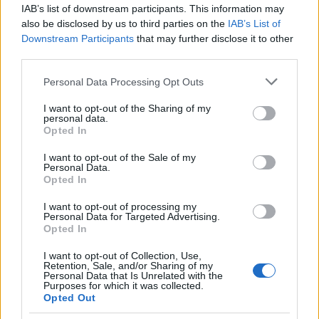
IAB’s list of downstream participants. This information may
also be disclosed by us to third parties on the
IAB’s List of
Downstream Participants
that may further disclose it to other
third parties.
Please note that this website/app uses one or more Google
Personal Data Processing Opt Outs
services and may gather and store information including but
not limited to your visit or usage behaviour. You may click to
I want to opt-out of the Sharing of my
personal data.
grant or deny consent to Google and its third-party tags to
Opted In
use your data for below specified purposes in below Google
Παίκτης της Νιουκάστλ «πιάστηκε» σε
consent section.
I want to opt-out of the Sale of my
νυχτερινή έξοδο με... καυτό μοντέλο του OnlyFans
Personal Data.
(pics)
Opted In
Ο Κίραν Τρίπιερ εθεάθη με μοντέλο OnlyFans λίγες ημέρες μετά
I want to opt-out of processing my
Personal Data for Targeted Advertising.
τον χωρισμό του, με τα tabloids να «φουντώνουν» τα σενάρια.
Opted In
Συντακτική
I want to opt-out of Collection, Use,
04.03.2026 14:45
Ομάδα
Retention, Sale, and/or Sharing of my
Flash.gr
Personal Data that Is Unrelated with the
Purposes for which it was collected.
Opted Out