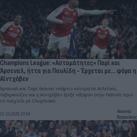
Champions League: «Ασταμάτητες» Παρί και
Άρσεναλ, ήττα για Παυλίδη - Έρχεται με... φόρα η
Αϊντχόβεν
Άρσεναλ και Παρί έκαναν «πάρτι» κόντρα σε Ατλέτικο,
Λεβερκούζεν και η Αϊντχόβεν έριξε «έξαρα» στην Νάπολι πριν
το παιχνίδι με Ολυμπιακό.
Ιάσωνας
21.10.2025 23:59
Νησανάκης