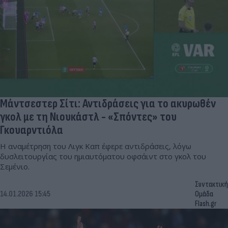
Μάντσεστερ Σίτι: Αντιδράσεις για το ακυρωθέν
γκολ με τη Νιουκάστλ - «Σπόντες» του
Γκουαρντιόλα
Η αναμέτρηση του Λιγκ Καπ έφερε αντιδράσεις, λόγω
δυσλειτουργίας του ημιαυτόματου οφσάιντ στο γκολ του
Σεμένιο.
Συντακτική
14.01.2026 15:45
Ομάδα
Flash.gr