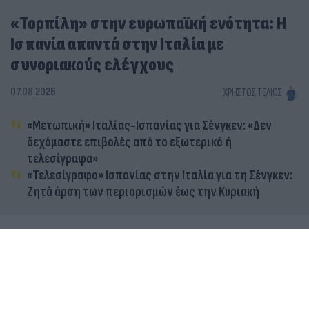
«Τορπίλη» στην ευρωπαϊκή ενότητα: Η
Ισπανία απαντά στην Ιταλία με
συνοριακούς ελέγχους
07.08.2026
ΧΡΉΣΤΟΣ ΤΈΛΙΟΣ
«Μετωπική» Ιταλίας-Ισπανίας για Σένγκεν: «Δεν
δεχόμαστε επιβολές από το εξωτερικό ή
τελεσίγραφα»
«Τελεσίγραφο» Ισπανίας στην Ιταλία για τη Σένγκεν:
Ζητά άρση των περιορισμών έως την Κυριακή