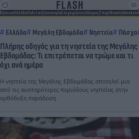
ιδήσεων
Ελλάδα
Πολιτική
Οικονομία
Επιχειρήσεις
Κόσμος
Σπορ
Showbiz
Weekend
Ελλάδα
Μεγάλη Εβδομάδα
Νηστεία
Πάσχα
Πλήρης οδηγός για τη νηστεία της Μεγάλης
Εβδομάδας: Τι επιτρέπεται να τρώμε και τι
όχι ανά ημέρα
Η νηστεία της Μεγάλης Εβδομάδας αποτελεί μια
από τις αυστηρότερες περιόδους νηστείας στην
ορθόδοξη παράδοση.