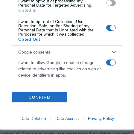
I want to opt-out of processing my
10. Ελιές
Personal Data for Targeted Advertising.
Opted In
Τα λαδερά φαγητά επιτρέπονται τη Μεγάλη
I want to opt-out of Collection, Use,
Retention, Sale, and/or Sharing of my
Δευτέρα, τη Μεγάλη Τρίτη και τη Μεγάλη Πέμπτη.
Personal Data that Is Unrelated with the
Purposes for which it was collected.
Opted Out
Διατροφή μέρα με τη μέρα
Google consents
Ακολουθεί αναλυτικά τι επιτρέπεται κάθε ημέρα
I want to allow Google to enable storage
της Μεγάλης Εβδομάδας:
related to advertising like cookies on web or
device identifiers in apps.
Μεγάλη Δευτέρα, Μεγάλη Τρίτη και Μεγάλη
Τετάρτη: Επιτρέπεται ΜΟΝΟ ένα γεύμα την ημέρα,
CONFIRM
μαζί με ξηροφαγία (τροφές χωρίς μαγείρεμα και
λάδι).
Μεγάλη Πέμπτη: Επιτρέπεται η κατάλυση ενός
Data Deletion
Data Access
Privacy Policy
γεύματος με οίνο και έλαιο. Δηλαδή, μπορείτε να
καταναλώσετε ένα γεύμα που περιλαμβάνει κρασί