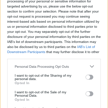
processing of your personal or sensitive information for
targeted advertising by us, please use the below opt-out
section to confirm your selection. Please note that after your
opt-out request is processed you may continue seeing
interest-based ads based on personal information utilized by
Τροφές που επιτρέπονται
us or personal information disclosed to third parties prior to
your opt-out. You may separately opt-out of the further
Οι τροφές που επιτρέπονται περιλαμβάνουν:
disclosure of your personal information by third parties on the
IAB’s list of downstream participants. This information may
1. Όσπρια (φακές, φασόλια, ρεβίθια)
also be disclosed by us to third parties on the
IAB’s List of
Downstream Participants
that may further disclose it to other
2. Δημητριακά και προϊόντα τους (ρύζι, κινόα,
third parties.
φαγόπυρο, ζυμαρικά, ψωμί)
Please note that this website/app uses one or more Google
3. Λαχανικά και χόρτα κάθε είδους
Personal Data Processing Opt Outs
services and may gather and store information including but
4. Φρούτα (φρέσκα και αποξηραμένα)
not limited to your visit or usage behaviour. You may click to
I want to opt-out of the Sharing of my
5. Ξηρούς καρπούς και σπόρους
personal data.
grant or deny consent to Google and its third-party tags to
Opted In
6. Θαλασσινά (χταπόδι, καλαμάρια, γαρίδες, μύδια)
use your data for below specified purposes in below Google
consent section.
7. Ταχίνι και φυστικοβούτυρο
I want to opt-out of the Sale of my
Personal Data.
8. Μέλι
Opted In
9. Μανιτάρια