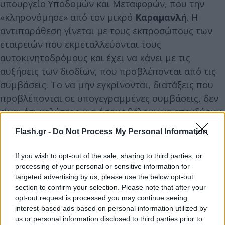
υπουργείο Υποδομών και Μεταφορών, που την
«κληρονόμησε» από τον μικρό
Καραμανλή
. Η
αντιπαράθεση γίνεται με τους εκπροσώπους των
εταιρειών που εκμεταλλεύονται τους
αυτοκινητοδρόμους και έχει να κάνει με τις
αυξήσεις των διοδίων, που προβλέπονται από τις
συμβάσεις. Το να μην εγκρίνονται, διατάξεις που
προβλέπονται σε υπογεγραμμένες συμβάσεις, δεν
είναι ότι καλύτερο για όσους θέλουν να επενδύουν
σε κράτη δικαίου. Αυτά έκανε και ο
Σπίρτζης
με τις
Flash.gr -
Do Not Process My Personal Information
συμβάσεις και με τις μπάρες των διοδίων και τα
πληρώσαμε όλοι. Το ίδιο θα γίνει και τώρα, αφού
If you wish to opt-out of the sale, sharing to third parties, or
εάν δεν συμφωνήσουν οι δύο πλευρές, τότε οι
processing of your personal or sensitive information for
targeted advertising by us, please use the below opt-out
παραχωρησιούχοι θα προσφύγουν στη διαιτησία
section to confirm your selection. Please note that after your
και θα πάρουν και τις αυξήσεις και τους τόκους.
opt-out request is processed you may continue seeing
interest-based ads based on personal information utilized by
us or personal information disclosed to third parties prior to
Τα μυστικά του Σκρέκα