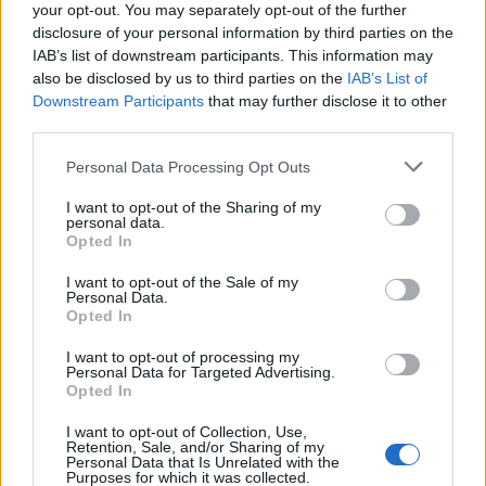
your opt-out. You may separately opt-out of the further
disclosure of your personal information by third parties on the
Επειδή έχω «κολλήσει» με τα οικονομικά
IAB’s list of downstream participants. This information may
also be disclosed by us to third parties on the
IAB’s List of
υπουργεία θα επανέλθω στο υπουργείο Ανάπτυξης
Downstream Participants
that may further disclose it to other
διότι την προηγούμενη φορά σας έγραψα ότι ο
third parties.
υπουργός αφαίρεσε από το καλάθι του νοικοκυριού
Please note that this website/app uses one or more Google
Personal Data Processing Opt Outs
το κακάο. Αυτό δεν ήταν απολύτως ακριβές. Το
services and may gather and store information including but
σωστό είναι ότι δεν αφαίρεσε μόνο το κακάο, αλλά
not limited to your visit or usage behaviour. You may click to
I want to opt-out of the Sharing of my
personal data.
grant or deny consent to Google and its third-party tags to
και άλλα προϊόντα. Και πρόσθεσε. Συγκεκριμένα
Opted In
use your data for below specified purposes in below Google
στο νέο καλάθι δεν υπάρχουν «παρθένο
consent section.
I want to opt-out of the Sale of my
ελαιόλαδο» αλλά μόνο «ελαιόλαδο». Δεν υπάρχει
Personal Data.
Opted In
«τσάι ή χαμομήλι». Επίσης, δεν υπάρχουν
«απολυμαντικά χεριών/αντισηπτικά». Το
I want to opt-out of processing my
Personal Data for Targeted Advertising.
«γαλοπούλα ή και πάριζα» έγινε δύο διαφορετικά
Opted In
προϊόντα «γαλοπούλα» και «πάριζα». Τα «όσπρια,
I want to opt-out of Collection, Use,
ένα τουλάχιστον είδος», τώρα έχουν γίνει τρεις
Retention, Sale, and/or Sharing of my
Personal Data that Is Unrelated with the
κατηγορίες «όσπρια-φακές», «όσπρια-φασόλια» και
Purposes for which it was collected.