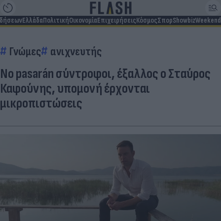
ιδήσεων
Ελλάδα
Πολιτική
Οικονομία
Επιχειρήσεις
Κόσμος
Σπορ
Showbiz
Weekend
Γνώμες
ανιχνευτής
No pasarán σύντροφοι, έξαλλος ο Σταύρος
Καφούνης, υπομονή έρχονται
μικροπιστώσεις