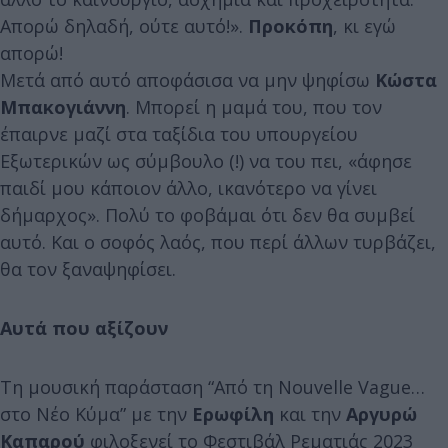
Απορώ δηλαδή, ούτε αυτό!».
Προκόπη
, κι εγώ
απορώ!
Μετά από αυτό αποφάσισα να μην ψηφίσω
Κώστα
Μπακογιάννη
. Μπορεί η μαμά του, που τον
έπαιρνε μαζί στα ταξίδια του υπουργείου
Εξωτερικών ως σύμβουλο (!) να του πει, «άφησε
παιδί μου κάποιον άλλο, ικανότερο να γίνει
δήμαρχος». Πολύ το φοβάμαι ότι δεν θα συμβεί
αυτό. Και ο σοφός λαός, που περί άλλων τυρβάζει,
θα τον ξαναψηφίσει.
Αυτά που αξίζουν
Τη μουσική παράσταση “Από τη Nouvelle Vague…
στο Νέο Κύμα” με την
Ερωφίλη
και την
Αργυρώ
Καπαρού
φιλοξενεί το Φεστιβάλ Ρεματιάς 2023