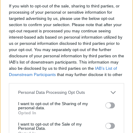
If you wish to opt-out of the sale, sharing to third parties, or
processing of your personal or sensitive information for
targeted advertising by us, please use the below opt-out
section to confirm your selection. Please note that after your
opt-out request is processed you may continue seeing
interest-based ads based on personal information utilized by
us or personal information disclosed to third parties prior to
your opt-out. You may separately opt-out of the further
Επίδομα παιδιού: Ποιοι δικαιούχοι θα πληρωθούν
disclosure of your personal information by third parties on the
IAB’s list of downstream participants. This information may
στις 20 Δεκεμβρίου
also be disclosed by us to third parties on the
IAB’s List of
Αγγελική
Downstream Participants
that may further disclose it to other
15.12.2022 14:44
Γιαννακού
third parties.
Please note that this website/app uses one or more Google
Personal Data Processing Opt Outs
services and may gather and store information including but
not limited to your visit or usage behaviour. You may click to
I want to opt-out of the Sharing of my
personal data.
grant or deny consent to Google and its third-party tags to
Opted In
use your data for below specified purposes in below Google
consent section.
I want to opt-out of the Sale of my
Personal Data.