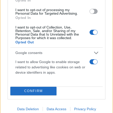
Opted In
I want to opt-out of processing my
Personal Data for Targeted Advertising.
Opted In
Μαρουσάκης κακοκαιρία: Προειδοποίηση για 3
I want to opt-out of Collection, Use,
περιοχές από το Σάββατο
Retention, Sale, and/or Sharing of my
Personal Data that Is Unrelated with the
Purposes for which it was collected.
Αγγελική
02.11.2022 10:58
Opted Out
Γιαννακού
Google consents
I want to allow Google to enable storage
related to advertising like cookies on web or
device identifiers in apps.
CONFIRM
Data Deletion
Data Access
Privacy Policy