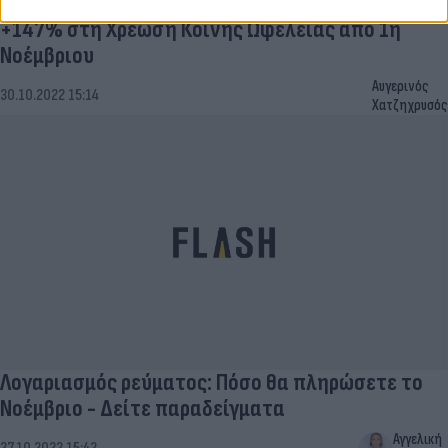
Λογαριασμός ρεύματος: Αστρονομική αύξηση
+147% στη Χρέωση Κοινής Ωφέλειας από 1η
Νοέμβριου
Αυγερινός
30.10.2022 15:14
Χατζηχρυσός
Λογαριασμός ρεύματος: Πόσο θα πληρώσετε το
Νοέμβριο - Δείτε παραδείγματα
Αγγελική