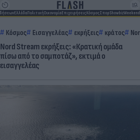
ιδήσεων
Ελλάδα
Πολιτική
Οικονομία
Επιχειρήσεις
Κόσμος
Σπορ
Showbiz
Weekend
Κόσμος
Εισαγγελέας
εκρήξεις
κράτος
Nor
Nord Stream εκρήξεις: «Κρατική ομάδα
πίσω από το σαμποτάζ», εκτιμά ο
εισαγγελέας