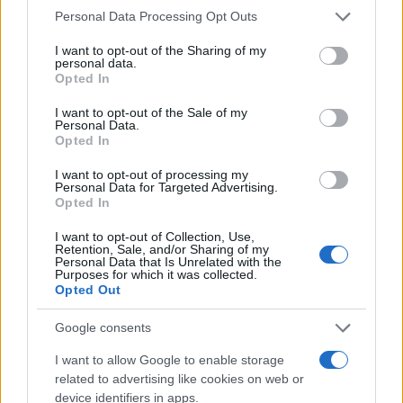
Please note that this website/app uses one or more Google
Personal Data Processing Opt Outs
services and may gather and store information including but
not limited to your visit or usage behaviour. You may click to
I want to opt-out of the Sharing of my
personal data.
grant or deny consent to Google and its third-party tags to
Opted In
use your data for below specified purposes in below Google
consent section.
I want to opt-out of the Sale of my
Personal Data.
Opted In
I want to opt-out of processing my
Personal Data for Targeted Advertising.
Opted In
I want to opt-out of Collection, Use,
Retention, Sale, and/or Sharing of my
Personal Data that Is Unrelated with the
«Η ελπίδα μας είναι να μπορέσουμε να
Purposes for which it was collected.
Opted Out
επιβεβαιώσουμε ποιος διέπραξε αυτό το αδίκημα,
αλλά θα πρέπει να σημειωθεί πως είναι πιθανόν ότι
Google consents
αυτό θα είναι δύσκολο δεδομένων των συνθηκών»,
I want to allow Google to enable storage
ανέφερε ο εισαγγελέας Ματς Λούνγκβιστ.
related to advertising like cookies on web or
«Εργαζόμαστε συνεχώς, κινούμε γη και ουρανό και
device identifiers in apps.