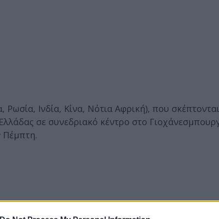
 Ρωσία, Ινδία, Κίνα, Νότια Αφρική), που σκέπτονται
 Ελλάδας σε συνεδριακό κέντρο στο Γιοχάνεσμπουρ
 Πέμπτη.