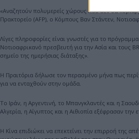
«Αναζητούν πολυμερείς χώρους που δεν θα κυριαρχ
Πρακτορείο (AFP), ο Κόμπους Βαν Στάντεν, Νοτιοαφ
Λίγες πληροφορίες είναι γνωστές για το πρόγραμμ
Νοτιοαφρικανό πρεσβευτή για την Ασία και τους BRI
σημείο της ημερήσιας διάταξης».
Η Πραιτόρια δήλωσε τον περασμένο μήνα πως περί
για να ενταχθούν στην ομάδα.
Το Ιράν, η Αργεντινή, το Μπανγκλαντές και η Σαου
Αλγερία, η Αίγυπτος και η Αιθιοπία εξέφρασαν την
Η Κίνα επιδιώκει να επεκτείνει την επιρροή της απ