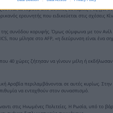
ούνται αυτόματα από δυτικές δυνάμεις», εξηγεί στ
ρικανός ερευνητής που ειδικεύεται στις σχέσεις Κί
α της συνόδου κορυφής. Όμως σύμφωνα με τον Ανίλ
CS, που μίλησε στο AFP, «η διεύρυνση είναι ένα ση
που 40 χώρες ζήτησαν να γίνουν μέλη ή εκδήλωσαν
δική Αραβία περιλαμβάνονται σε αυτές κυρίως. Στην
 επιθυμία να ενταχθούν στον συνασπισμό.
έναντι στις Ηνωμένες Πολιτείες. H Ρωσία, υπό το βά