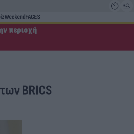
iz
Weekend
FACES
την περιοχή
 των BRICS