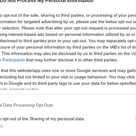
Do Not Process My Personal Information
to opt-out of the sale, sharing to third parties, or processing of your per
formation for targeted advertising by us, please use the below opt-out s
r selection. Please note that after your opt-out request is processed y
eing interest-based ads based on personal information utilized by us or
disclosed to third parties prior to your opt-out. You may separately opt-
losure of your personal information by third parties on the IAB’s list of
εται τους πρoέδρους της Βραζιλίας, Λουίς Ινάσιο
. This information may also be disclosed by us to third parties on the
IA
Participants
that may further disclose it to other third parties.
προσωπηθεί από τον πρωθυπουργό Ναρέντρα Μόντι κα
 that this website/app uses one or more Google services and may gath
including but not limited to your visit or usage behaviour. You may click 
 to Google and its third-party tags to use your data for below specifi
ντίμιρ Πούτιν, στο στόχαστρο εντάλματος σύλληψη
ogle consent section.
ου στην Ουκρανία, θα λάβει τελικά μέρος στη σύνο
l Data Processing Opt Outs
o opt-out of the Sharing of my personal data.
In