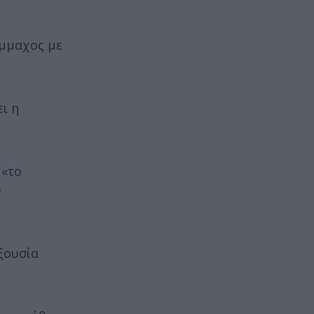
ύμμαχος με
ι η
 «το
υ
εξουσία