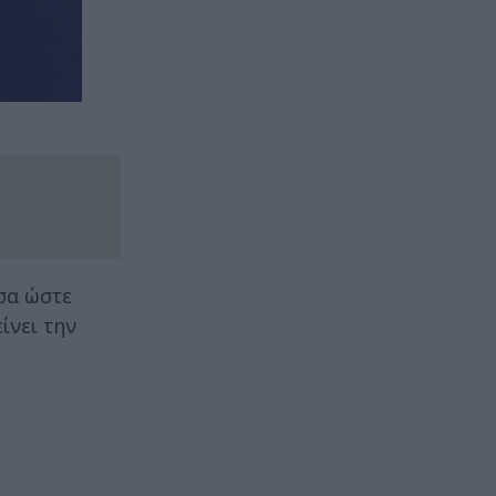
έσα ώστε
ίνει την