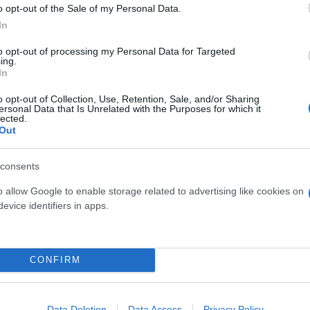
o opt-out of the Sale of my Personal Data.
In
to opt-out of processing my Personal Data for Targeted
ing.
In
o opt-out of Collection, Use, Retention, Sale, and/or Sharing
ersonal Data that Is Unrelated with the Purposes for which it
lected.
Out
consents
χωρών και με άνισα επίπεδα οικονομικής μεγέθυν
αντι σε μια παγκόσμια τάξη η οποία θεωρούν ότι εξ
o allow Google to enable storage related to advertising like cookies on
evice identifiers in apps.
Ηνωμένων Πολιτειών.
ς έχει γίνει δυσλειτουργικό, ανεπαρκές και
CONFIRM
δημοσιογράφους ο πρεσβευτής της Κίνας στην Πραι
ι μια όλο και πιο στέρεα δύναμη».
Data Deletion
Data Access
Privacy Policy