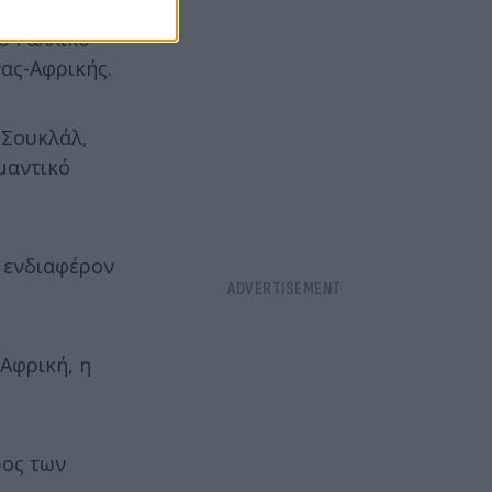
ο Γαλλικό
νας-Αφρικής.
 Σουκλάλ,
μαντικό
 ενδιαφέρον
 Αφρική, η
ρος των