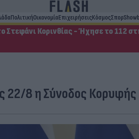
λάδα
Πολιτική
Οικονομία
Επιχειρήσεις
Κόσμος
Σπορ
Showb
ο Στεφάνι Κορινθίας - Ήχησε το 112 σ
ις 22/8 η Σύνοδος Κορυφής