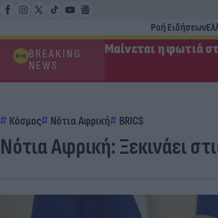
Ροή Ειδήσεων
Ελ
Μαίνεται η φωτιά στ
BREAKING
NEWS
Κόσμος
Νότια Αφρική
BRICS
Νότια Αφρική: Ξεκινάει στ