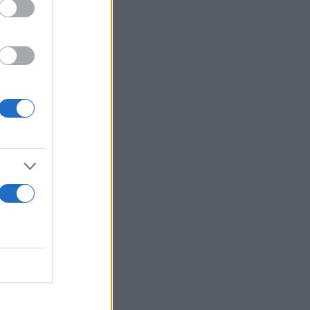
σης, οι
υπηρετεί τα
τόρια, Τσεν