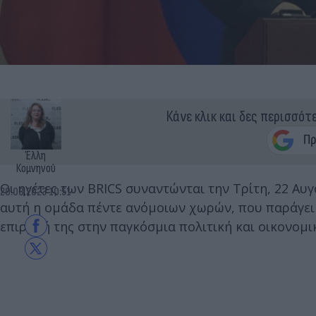
Κάνε κλικ και δες περισσότ
Έλλη
Κομνηνού
Οι ηγέτες των BRICS συναντώνται την Τρίτη, 22 Αυ
20.08.2023 10:51
αυτή η ομάδα πέντε ανόμοιων χωρών, που παράγει 
επιρροή της στην παγκόσμια πολιτική και οικονομι