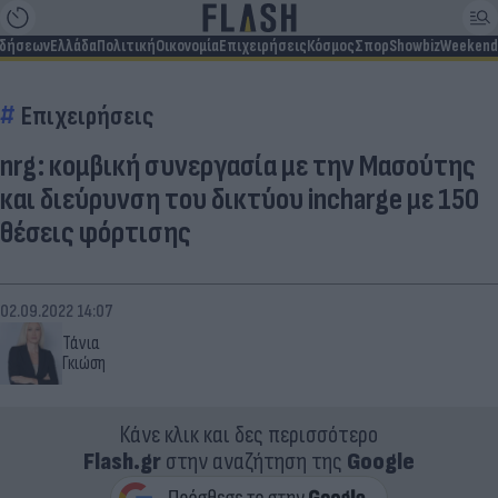
ιδήσεων
Ελλάδα
Πολιτική
Οικονομία
Επιχειρήσεις
Κόσμος
Σπορ
Showbiz
Weekend
Επιχειρήσεις
nrg: κομβική συνεργασία με την Μασούτης
και διεύρυνση του δικτύου incharge με 150
θέσεις φόρτισης
02.09.2022 14:07
Τάνια
Γκιώση
Κάνε κλικ και δες περισσότερο
Flash.gr
στην αναζήτηση της
Google