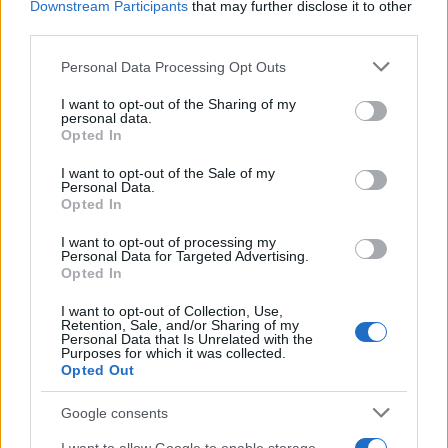
λειτουργίας των καταστημάτων – δίνοντας την
Downstream Participants
that may further disclose it to other
third parties.
ευκαιρία στους πελάτες και κατόχους ηλεκτρικών
οχημάτων να πραγματοποιούν φόρτιση κατά τη
Please note that this website/app uses one or more Google
Personal Data Processing Opt Outs
services and may gather and store information including but
διάρκεια των αγορών τους.
not limited to your visit or usage behaviour. You may click to
I want to opt-out of the Sharing of my
personal data.
grant or deny consent to Google and its third-party tags to
Opted In
use your data for below specified purposes in below Google
consent section.
I want to opt-out of the Sale of my
Personal Data.
Ο κ. Αναστάσιος Λωσταράκος, Γενικός Διευθυντής
Opted In
της nrg, δήλωσε: «Είμαστε ιδιαίτερα χαρούμενοι
I want to opt-out of processing my
Personal Data for Targeted Advertising.
για τη νέα μας συνεργασία με την Μασούτης.
Opted In
Συνεχίζουμε την υλοποίηση του αναπτυξιακού μας
I want to opt-out of Collection, Use,
πλάνου στον τομέα της ηλεκτροκίνησης, με μια
Retention, Sale, and/or Sharing of my
εξαιρετικά σημαντική συνεργασία, αφού η εταιρεία
Personal Data that Is Unrelated with the
Purposes for which it was collected.
μας θα είναι πλέον συνοδοιπόρος στο ταξίδι της
Opted Out
πράσινης μετάβασης με ένα από τα πιο αγαπητά
Google consents
brands της χώρας. Από σήμερα, οι οδηγοί που