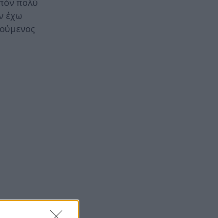
ιπόν πολύ
ν έχω
ρούμενος
ρά ηλικίας