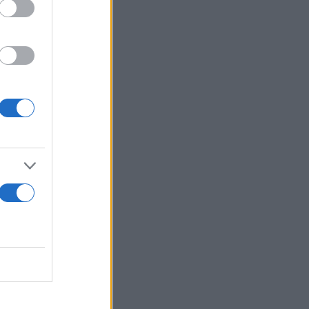
πα "I