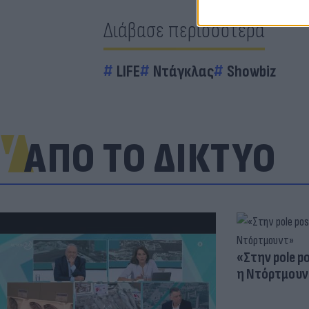
Διάβασε περισσότερα
LIFE
Ντάγκλας
Showbiz
ΑΠΟ ΤΟ ΔΙΚΤΥΟ
«Στην pole p
η Ντόρτμουν