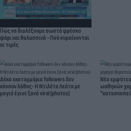
Πώς να διαλέξουμε σωστά φρέσκο
ψάρι και θαλασσινά - Πού κυμαίνονται
οι τιμές
Δέκα εκατομμύρια followers δεν
Νέο εμφύτευμ
κάνουν λάθος- Η Ντιλέτα Λεότα με
ωοθηκών χορ
μαγιό έγινε ξανά viral (photos)
"κατασκοπεύ