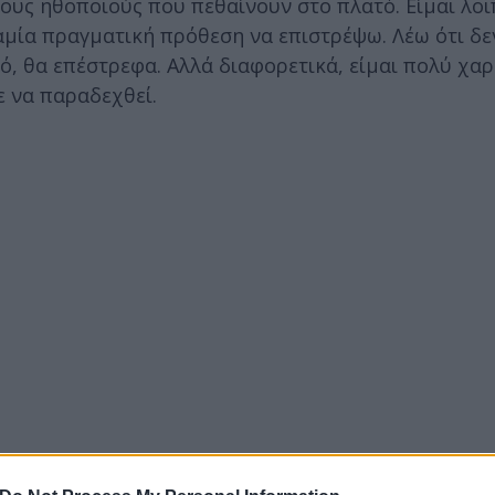
 τους ηθοποιούς που πεθαίνουν στο πλατό. Είμαι λο
μία πραγματική πρόθεση να επιστρέψω. Λέω ότι δε
τό, θα επέστρεφα. Αλλά διαφορετικά, είμαι πολύ χα
ε να παραδεχθεί.
ο διάσημος ηθοποιός είπε, σχολιάζοντας την διαφο