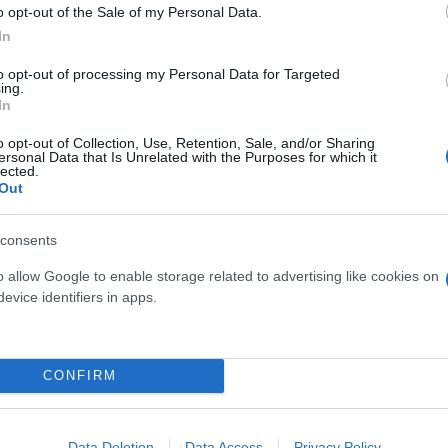
o opt-out of the Sale of my Personal Data.
In
ερο
Flash.gr
στην αναζήτηση της
Google
to opt-out of processing my Personal Data for Targeted
ing.
In
o opt-out of Collection, Use, Retention, Sale, and/or Sharing
ersonal Data that Is Unrelated with the Purposes for which it
lected.
Out
consents
o allow Google to enable storage related to advertising like cookies on
 Τζόουνς και Μάικλ Ντάγκλας - «24 χρόνια πριν εί
evice identifiers in apps.
λ Ντάγκλας με την Σκάρλετ Γιόχανσον
CONFIRM
αι με χείλη ''πάπιας'' και σπάει τα στερεότυπα
Data Deletion
Data Access
Privacy Policy