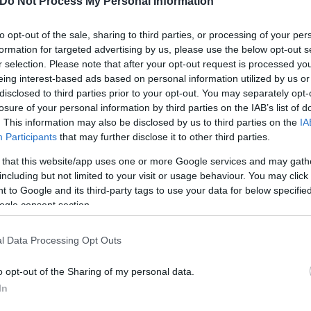
Do Not Process My Personal Information
άθριν είναι 25 χρόνια νεότερη από μένα. Είναι πολ
πνεύμα της διατήρησης ενός καλού γάμου, είμαι ευ
to opt-out of the sale, sharing to third parties, or processing of your per
formation for targeted advertising by us, please use the below opt-out s
r selection. Please note that after your opt-out request is processed y
eing interest-based ads based on personal information utilized by us or
α κάτι που έχει στο μυαλό του ξεκαθάρισε: «Έχω μι
disclosed to third parties prior to your opt-out. You may separately opt-
ω ένα καλό σενάριο, αλλά αυτό είναι όλο».
losure of your personal information by third parties on the IAB’s list of
. This information may also be disclosed by us to third parties on the
IA
Participants
that may further disclose it to other third parties.
 that this website/app uses one or more Google services and may gath
including but not limited to your visit or usage behaviour. You may click 
 to Google and its third-party tags to use your data for below specifi
ogle consent section.
l Data Processing Opt Outs
o opt-out of the Sharing of my personal data.
In