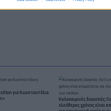
osition για Κωνσταντέλια
τ»
Καλοκαιρινές διακοπές: Γι
ελεύθερος χρόνος είναι α