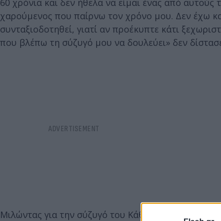
60 χρόνια και δεν ήθελα να είμαι ένας από αυτούς
χαρούμενος που παίρνω τον χρόνο μου. Δεν έχω κα
συνταξιοδοτηθεί, γιατί αν προέκυπτε κάτι ξεχωρισ
που βλέπω τη σύζυγό μου να δουλεύει» δεν δίστασ
Μιλώντας για την σύζυγό του Κάθριν Ζέτα Τζόουνς 