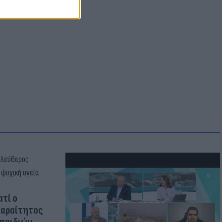
ατί ο
παραίτητος